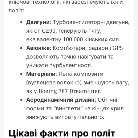
ключові технології, які забезпечують їхній
політ:
Двигуни
: Турбовентиляторні двигуни,
як-от GE90, генерують тягу,
еквівалентну 100 000 кінських сил.
Авіоніка
: Комп’ютери, радари і GPS
дозволяють точно навігувати та
уникати турбулентності.
Матеріали
: Легкі композити
(вуглецеве волокно) зменшують вагу,
як у Boeing 787 Dreamliner.
Аеродинамічний дизайн
: Обтічні
форми та “винглети” на кінцях крил
знижують витрату пального.
Цікаві факти про політ