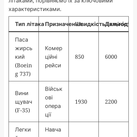
літаками, порівняємо їх за ключовими
характеристиками.
Тип літака
Призначення
Швидкість (км/год)
Дальність 
Паса
жирсь
Комер
кий
ційні
850
6000
(Boein
рейси
g 737)
Військ
Вини
ові
щувач
1930
2200
опера
(F-35)
ції
Легки
Навча