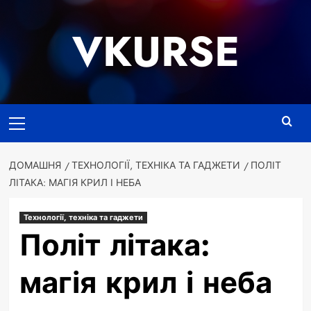
Перейти
до
VKURSE
вмісту
Основне
меню
ДОМАШНЯ
ТЕХНОЛОГІЇ, ТЕХНІКА ТА ГАДЖЕТИ
ПОЛІТ
ЛІТАКА: МАГІЯ КРИЛ І НЕБА
Технології, техніка та гаджети
Політ літака:
магія крил і неба