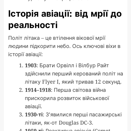
Історія авіації: від мрії до
реальності
Політ літака – це втілення вікової мрії
людини підкорити небо. Ось ключові віхи в
історії авіації:
1903
: Брати Орвілл і Вілбур Райт
здійснили перший керований політ на
літаку Flyer I, який тривав 12 секунд.
1914–1918
: Перша світова війна
прискорила розвиток військової
авіації.
1930-ті
: З’явилися перші пасажирські
літаки, як-от Douglas DC-3.
1950-ті
: Реактивна авіація (Comet,