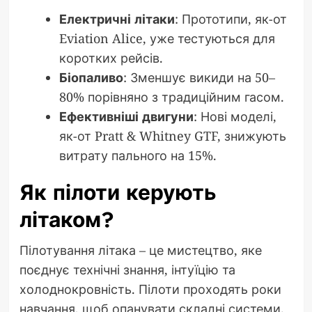
Електричні літаки
: Прототипи, як-от
Eviation Alice, уже тестуються для
коротких рейсів.
Біопаливо
: Зменшує викиди на 50–
80% порівняно з традиційним гасом.
Ефективніші двигуни
: Нові моделі,
як-от Pratt & Whitney GTF, знижують
витрату пального на 15%.
Як пілоти керують
літаком?
Пілотування літака – це мистецтво, яке
поєднує технічні знання, інтуїцію та
холоднокровність. Пілоти проходять роки
навчання, щоб опанувати складні системи.