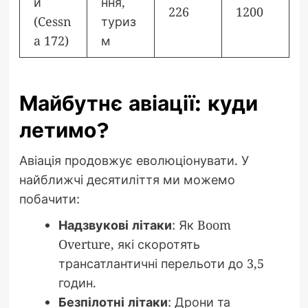
й
ння,
226
1200
(Cessn
туриз
a 172)
м
Майбутнє авіації: куди
летимо?
Авіація продовжує еволюціонувати. У
найближчі десятиліття ми можемо
побачити:
Надзвукові літаки
: Як Boom
Overture, які скоротять
трансатлантичні перельоти до 3,5
годин.
Безпілотні літаки
: Дрони та