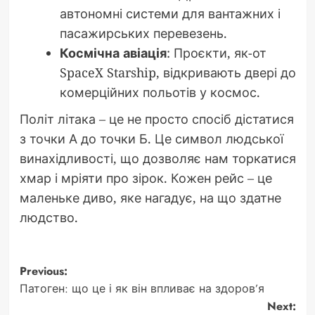
автономні системи для вантажних і
пасажирських перевезень.
Космічна авіація
: Проєкти, як-от
SpaceX Starship, відкривають двері до
комерційних польотів у космос.
Політ літака – це не просто спосіб дістатися
з точки А до точки Б. Це символ людської
винахідливості, що дозволяє нам торкатися
хмар і мріяти про зірок. Кожен рейс – це
маленьке диво, яке нагадує, на що здатне
людство.
Post
Previous:
Патоген: що це і як він впливає на здоров’я
navigation
Next: