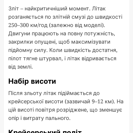
Зліт – найкритичніший момент. Літак
розганяється по злітній смузі до швидкості
250–300 км/год (залежно від моделі).
Двигуни працюють на повну потужність,
закрилки опущені, щоб максимізувати
підйомну силу. Коли швидкість достатня,
пілот тягне штурвал, і літак відривається
від землі.
Набір висоти
Після зльоту літак підіймається до
крейсерської висоти (зазвичай 9–12 км). На
цій висоті повітря розріджене, що зменшує
опір і витрату пального.
Крейсерський політ