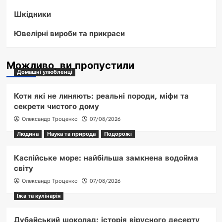
Шкідники
Ювелірні вироби та прикраси
Можливо, ви пропустили
Домашні улюбленці
Коти які не линяють: реальні породи, міфи та
секрети чистого дому
Олександр Троценко
07/08/2026
Людина
Наука та природа
Подорожі
Каспійське море: найбільша замкнена водойма
світу
Олександр Троценко
07/08/2026
Їжа та кулінарія
Дубайський шоколад: історія вірусного десерту