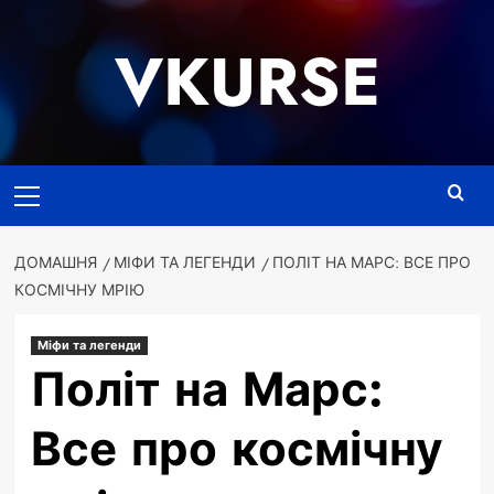
Перейти
до
VKURSE
вмісту
Основне
меню
ДОМАШНЯ
МІФИ ТА ЛЕГЕНДИ
ПОЛІТ НА МАРС: ВСЕ ПРО
КОСМІЧНУ МРІЮ
Міфи та легенди
Політ на Марс:
Все про космічну