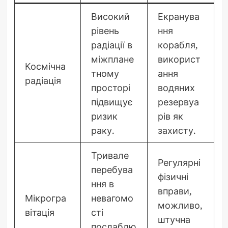
Високий
Екранува
рівень
ння
радіації в
корабля,
міжплане
використ
Космічна
тному
ання
радіація
просторі
водяних
підвищує
резервуа
ризик
рів як
раку.
захисту.
Тривале
Регулярні
перебува
фізичні
ння в
вправи,
Мікрогра
невагомо
можливо,
вітація
сті
штучна
послаблю