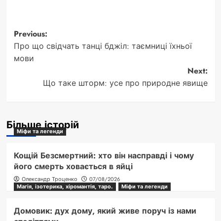
Post
Previous:
Про що свідчать танці бджіл: таємниці їхньої
navigation
мови
Next:
Що таке шторм: усе про природне явище
Більше історій
Міфи та легенди
Кощій Безсмертний: хто він насправді і чому
його смерть ховається в яйці
Олександр Троценко
07/08/2026
Магія, ізотерика, хіромантія, таро.
Міфи та легенди
Домовик: дух дому, який живе поруч із нами