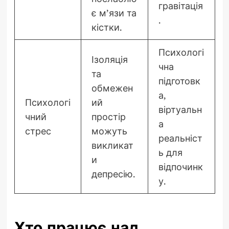
гравітація
є м’язи та
.
кістки.
Психологі
Ізоляція
чна
та
підготовк
обмежен
а,
Психологі
ий
віртуальн
чний
простір
а
стрес
можуть
реальніст
викликат
ь для
и
відпочинк
депресію.
у.
Хто працює над