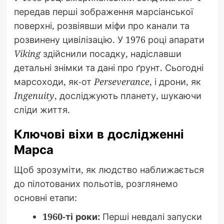
передав перші зображення марсіанської
поверхні, розвіявши міфи про канали та
розвинену цивілізацію. У 1976 році апарати
Viking
здійснили посадку, надіславши
детальні знімки та дані про ґрунт. Сьогодні
марсоходи, як-от
Perseverance
, і дрони, як
Ingenuity
, досліджують планету, шукаючи
сліди життя.
Ключові віхи в дослідженні
Марса
Щоб зрозуміти, як людство наближається
до пілотованих польотів, розглянемо
основні етапи:
1960-ті роки:
Перші невдалі запуски