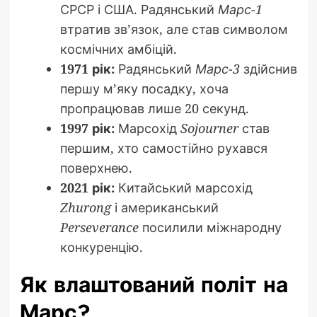
СРСР і США. Радянський
Марс-1
втратив зв’язок, але став символом
космічних амбіцій.
1971 рік:
Радянський
Марс-3
здійснив
першу м’яку посадку, хоча
пропрацював лише 20 секунд.
1997 рік:
Марсохід
Sojourner
став
першим, хто самостійно рухався
поверхнею.
2021 рік:
Китайський марсохід
Zhurong
і американський
Perseverance
посилили міжнародну
конкуренцію.
Як влаштований політ на
Марс?