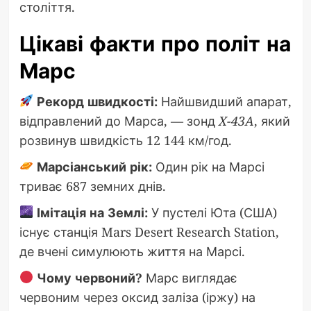
століття.
Цікаві факти про політ на
Марс
Рекорд швидкості:
Найшвидший апарат,
відправлений до Марса, — зонд
X-43A
, який
розвинув швидкість 12 144 км/год.
Марсіанський рік:
Один рік на Марсі
триває 687 земних днів.
Імітація на Землі:
У пустелі Юта (США)
існує станція Mars Desert Research Station,
де вчені симулюють життя на Марсі.
Чому червоний?
Марс виглядає
червоним через оксид заліза (іржу) на