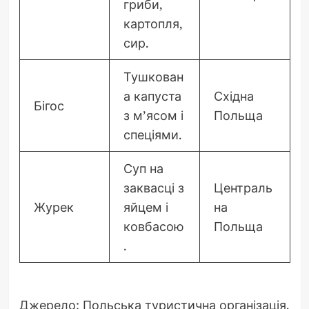
гриби,
картопля,
сир.
Тушкован
а капуста
Східна
Бігос
з м’ясом і
Польща
спеціями.
Суп на
заквасці з
Централь
Журек
яйцем і
на
ковбасою
Польща
.
Джерело: Польська туристична організація,