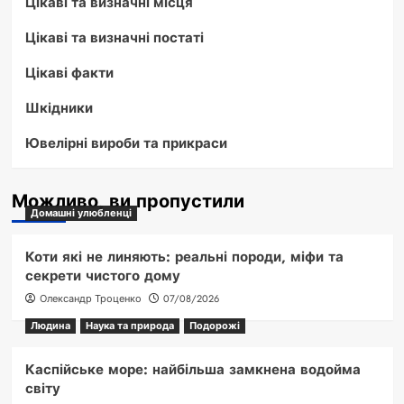
Цікаві та визначні місця
Цікаві та визначні постаті
Цікаві факти
Шкідники
Ювелірні вироби та прикраси
Можливо, ви пропустили
Домашні улюбленці
Коти які не линяють: реальні породи, міфи та
секрети чистого дому
Олександр Троценко
07/08/2026
Людина
Наука та природа
Подорожі
Каспійське море: найбільша замкнена водойма
світу