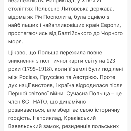
незалежність. Наприклад, у XIV-XVI
століттях Польсько-Литовська держава,
відома як Річ Посполита, була однією з
найбільших і найвпливовіших країн Європи,
простягаючись від Балтійського до Чорного
моря.
Цікаво, що Польща пережила повне
зникнення з політичної карти світу на 123
роки (1795–1918), коли її землі були поділені
між Росією, Пруссією та Австрією. Проте
дух нації вистояв, і країна відродилася після
Першої світової війни. Сучасна Польща – це
член ЄС і НАТО, що динамічно
розвивається, але зберігає свою історичну
гордість. Наприклад, Краківський
Вавельський замок, резиденція польських