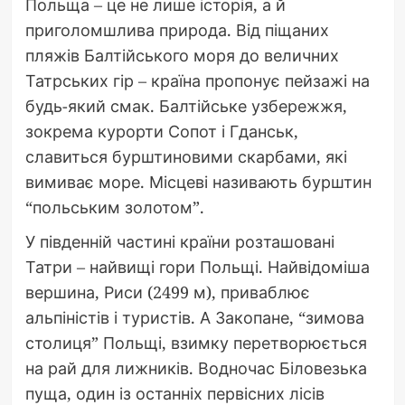
Польща – це не лише історія, а й
приголомшлива природа. Від піщаних
пляжів Балтійського моря до величних
Татрських гір – країна пропонує пейзажі на
будь-який смак. Балтійське узбережжя,
зокрема курорти Сопот і Гданськ,
славиться бурштиновими скарбами, які
вимиває море. Місцеві називають бурштин
“польським золотом”.
У південній частині країни розташовані
Татри – найвищі гори Польщі. Найвідоміша
вершина, Риси (2499 м), приваблює
альпіністів і туристів. А Закопане, “зимова
столиця” Польщі, взимку перетворюється
на рай для лижників. Водночас Біловезька
пуща, один із останніх первісних лісів