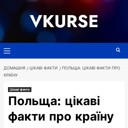
Перейти
до
VKURSE
вмісту
Основне
меню
ДОМАШНЯ
ЦІКАВІ ФАКТИ
ПОЛЬЩА: ЦІКАВІ ФАКТИ ПРО
КРАЇНУ
Цікаві факти
Польща: цікаві
факти про країну