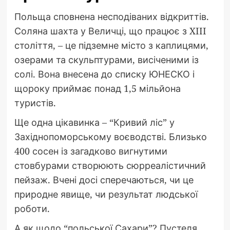
Польща сповнена несподіваних відкриттів.
Соляна шахта у Величці, що працює з XIII
століття, – це підземне місто з каплицями,
озерами та скульптурами, висіченими із
солі. Вона внесена до списку ЮНЕСКО і
щороку приймає понад 1,5 мільйона
туристів.
Ще одна цікавинка – “Кривий ліс” у
Західнопоморському воєводстві. Близько
400 сосен із загадково вигнутими
стовбурами створюють сюрреалістичний
пейзаж. Вчені досі сперечаються, чи це
природне явище, чи результат людської
роботи.
А як щодо “польської Сахари”? Пустеля