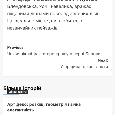
Блендовська, хоч і невелика, вражає
піщаними дюнами посеред зелених лісів.
Це ідеальне місце для любителів
незвичайних пейзажів.
Post
Previous:
Чехія: цікаві факти про країну в серці Європи
navigation
Next:
Угорщина: цікаві факти
Більше історій
Цікаві факти
Арт деко: розкіш, геометрія і вічна
елегантність