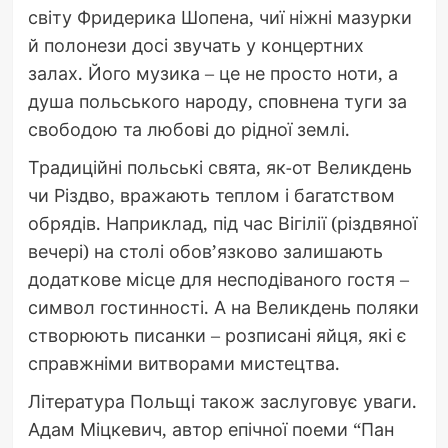
світу Фридерика Шопена, чиї ніжні мазурки
й полонези досі звучать у концертних
залах. Його музика – це не просто ноти, а
душа польського народу, сповнена туги за
свободою та любові до рідної землі.
Традиційні польські свята, як-от Великдень
чи Різдво, вражають теплом і багатством
обрядів. Наприклад, під час Вігілії (різдвяної
вечері) на столі обов’язково залишають
додаткове місце для несподіваного гостя –
символ гостинності. А на Великдень поляки
створюють писанки – розписані яйця, які є
справжніми витворами мистецтва.
Література Польщі також заслуговує уваги.
Адам Міцкевич, автор епічної поеми “Пан