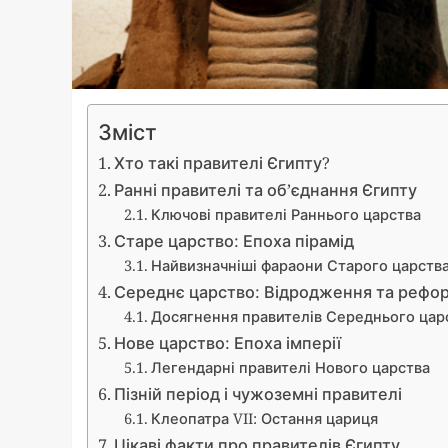
Зміст
Хто такі правителі Єгипту?
Ранні правителі та об’єднання Єгипту
Ключові правителі Раннього царства
Старе царство: Епоха пірамід
Найвизначніші фараони Старого царств
Середнє царство: Відродження та рефо
Досягнення правителів Середнього цар
Нове царство: Епоха імперії
Легендарні правителі Нового царства
Пізній період і чужоземні правителі
Клеопатра VII: Остання цариця
Цікаві факти про правителів Єгипту