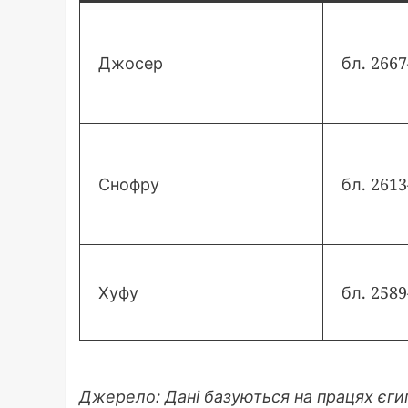
Джосер
бл. 2667
Снофру
бл. 2613
Хуфу
бл. 2589
Джерело: Дані базуються на працях єги