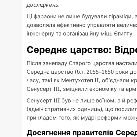
досліджень.
Ці фараони не лише будували піраміди, 
дозволяла ефективно управляти величез
інженерну та організаційну міць Єгипту.
Середнє царство: Від
Після занепаду Старого царства настали
Середнє царство (бл. 2055–1650 роки до 
часу, такі як Ментухотеп II, об’єднали кр
Сенусерт III, зміцнили економіку та арм
Сенусерт III був не лише воїном, а й р
(адміністративних одиниць), що посилил
прикладом того, як мудрі реформи мож
Досягнення правителів Сере