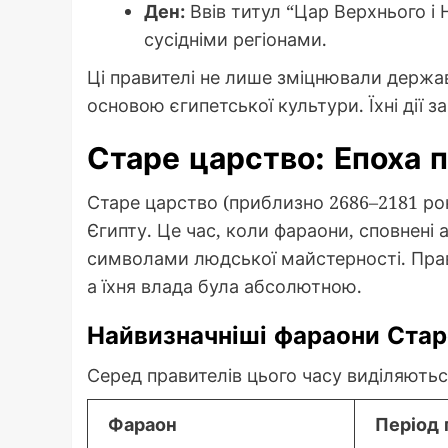
Ден:
Ввів титул “Цар Верхнього і 
сусідніми регіонами.
Ці правителі не лише зміцнювали державу
основою єгипетської культури. Їхні дії з
Старе царство: Епоха п
Старе царство (приблизно 2686–2181 рок
Єгипту. Це час, коли фараони, сповнені 
символами людської майстерності. Пра
а їхня влада була абсолютною.
Найвизначніші фараони Стар
Серед правителів цього часу виділяютьс
Фараон
Період 