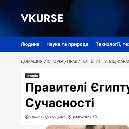
Перейти
до
VKURSE
вмісту
Людина
Наука та природа
Технології, т
ДОМАШНЯ
ІСТОРІЯ
ПРАВИТЕЛІ ЄГИПТУ: ВІД ФАР
Історія
Правителі Єгипт
Сучасності
Олександр Троценко
04/05/2025
0