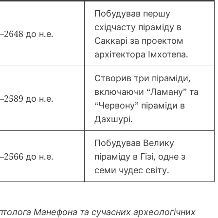
Побудував першу
східчасту піраміду в
–2648 до н.е.
Саккарі за проектом
архітектора Імхотепа.
Створив три піраміди,
включаючи “Ламану” та
–2589 до н.е.
“Червону” піраміди в
Дахшурі.
Побудував Велику
–2566 до н.е.
піраміду в Гізі, одне з
семи чудес світу.
птолога Манефона та сучасних археологічних