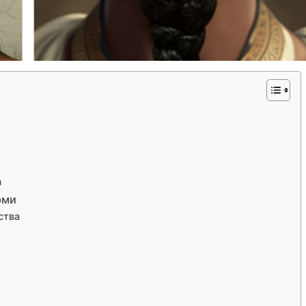
а
рми
ства