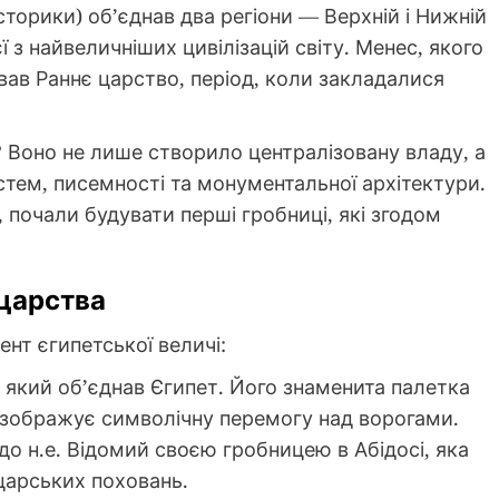
сторики) об’єднав два регіони — Верхній і Нижній
 з найвеличніших цивілізацій світу. Менес, якого
в Раннє царство, період, коли закладалися
Воно не лише створило централізовану владу, а
стем, писемності та монументальної архітектури.
, почали будувати перші гробниці, які згодом
 царства
ент єгипетської величі:
який об’єднав Єгипет. Його знаменита палетка
) зображує символічну перемогу над ворогами.
о н.е. Відомий своєю гробницею в Абідосі, яка
царських поховань.