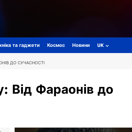
ехніка та гаджети
Космос
Новини
UK
АОНІВ ДО СУЧАСНОСТІ
у: Від Фараонів до