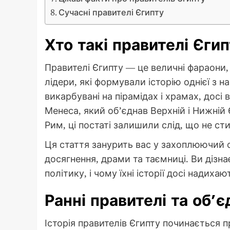
Сучасні правителі Єгипту
Хто такі правителі Єги
Правителі Єгипту — це величні фараони, 
лідери, які формували історію однієї з на
викарбувані на пірамідах і храмах, досі 
Менеса, який об’єднав Верхній і Нижній 
Рим, ці постаті залишили слід, що не с
Ця стаття занурить вас у захоплюючий с
досягнення, драми та таємниці. Ви дізна
політику, і чому їхні історії досі надихаю
Ранні правителі та об’
Історія правителів Єгипту починається п