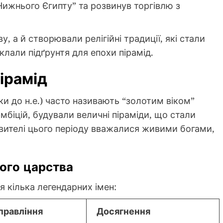
Нижнього Єгипту” та розвинув торгівлю з
, а й створювали релігійні традиції, які стали
аклали підґрунтя для епохи пірамід.
ірамід
и до н.е.) часто називають “золотим віком”
амбіцій, будували величні піраміди, що стали
вителі цього періоду вважалися живими богами,
ого царства
я кілька легендарних імен:
правління
Досягнення