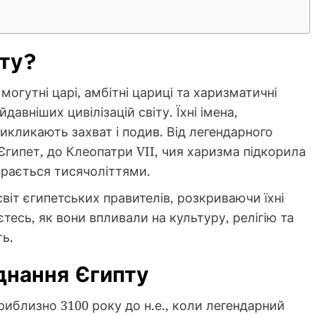
пту?
могутні царі, амбітні цариці та харизматичні
йдавніших цивілізацій світу. Їхні імена,
викликають захват і подив. Від легендарного
Єгипет, до Клеопатри VII, чия харизма підкорила
тирається тисячоліттями.
віт єгипетських правителів, розкриваючи їхні
єтесь, як вони впливали на культуру, релігію та
ть.
єднання Єгипту
риблизно 3100 року до н.е., коли легендарний