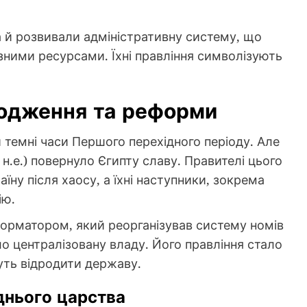
а й розвивали адміністративну систему, що
ними ресурсами. Їхні правління символізують
родження та реформи
 темні часи Першого перехідного періоду. Але
н.е.) повернуло Єгипту славу. Правителі цього
аїну після хаосу, а їхні наступники, зокрема
ію.
еформатором, який реорганізував систему номів
о централізовану владу. Його правління стало
уть відродити державу.
днього царства