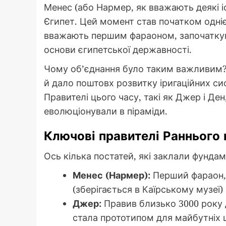
Менес (або Нармер, як вважають деякі і
Єгипет. Цей момент став початком однієї
вважають першим фараоном, започаткува
основи єгипетської державності.
Чому об’єднання було таким важливим? 
й дало поштовх розвитку іригаційних си
Правителі цього часу, такі як Джер і Ден
еволюціонували в піраміди.
Ключові правителі Раннього
Ось кілька постатей, які заклали фундам
Менес (Нармер):
Перший фараон, 
(зберігається в Каїрському музеї
Джер:
Правив близько 3000 року д
стала прототипом для майбутніх 