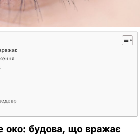
 вражає
аження
к
 шедевр
 око: будова, що вражає