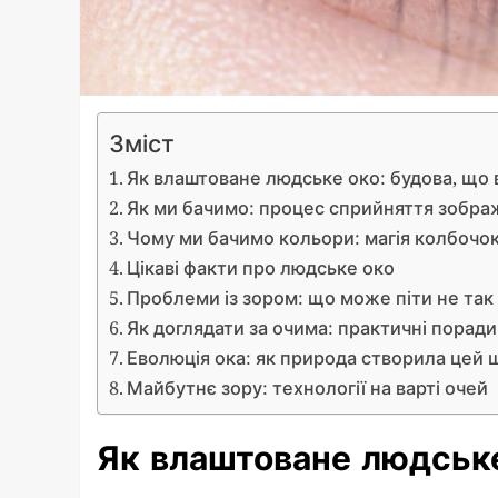
Зміст
Як влаштоване людське око: будова, що
Як ми бачимо: процес сприйняття зобр
Чому ми бачимо кольори: магія колбочо
Цікаві факти про людське око
Проблеми із зором: що може піти не так
Як доглядати за очима: практичні поради
Еволюція ока: як природа створила цей
Майбутнє зору: технології на варті очей
Як влаштоване людське