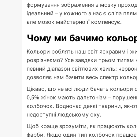
формування зображення в мозку проходи
ідеальний – у кожного з нас є сліпа плям
але мозок майстерно її компенсує.
Чому ми бачимо кольор
Кольори роблять наш світ яскравим і жи
розрізняємо? Усе завдяки трьом типам ко
певний діапазон світлових хвиль: червон
дозволяє нам бачити весь спектр кольор
Цікаво, що не всі люди бачать кольори 
0,5% жінок мають дальтонізм – порушен
колбочок. Водночас деякі тварини, як-от 
недоступні людському оку.
Щоб краще зрозуміти, як працюють колб
фарби. Якщо один тип колбочок працює