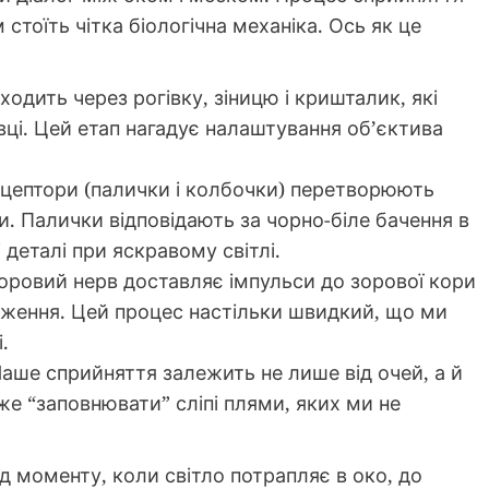
стоїть чітка біологічна механіка. Ось як це
ходить через рогівку, зіницю і кришталик, які
вці. Цей етап нагадує налаштування об’єктива
ецептори (палички і колбочки) перетворюють
ли. Палички відповідають за чорно-біле бачення в
 деталі при яскравому світлі.
Зоровий нерв доставляє імпульси до зорової кори
раження. Цей процес настільки швидкий, що ми
.
Наше сприйняття залежить не лише від очей, а й
же “заповнювати” сліпі плями, яких ми не
 моменту, коли світло потрапляє в око, до