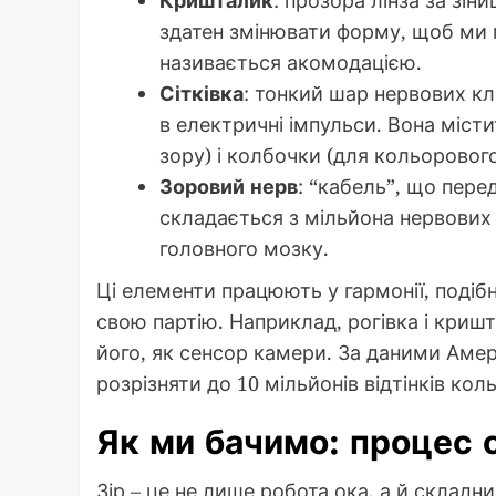
здатен змінювати форму, щоб ми мо
називається акомодацією.
Сітківка
: тонкий шар нервових кл
в електричні імпульси. Вона міст
зору) і колбочки (для кольорового
Зоровий нерв
: “кабель”, що перед
складається з мільйона нервових 
головного мозку.
Ці елементи працюють у гармонії, подіб
свою партію. Наприклад, рогівка і кришт
його, як сенсор камери. За даними Амер
розрізняти до 10 мільйонів відтінків ко
Як ми бачимо: процес 
Зір – це не лише робота ока, а й складн