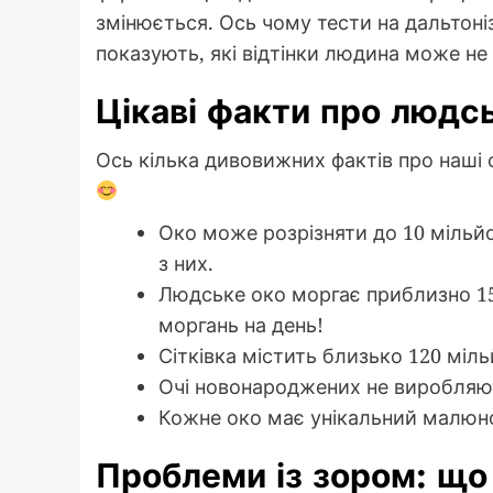
змінюється. Ось чому тести на дальтоні
показують, які відтінки людина може не 
Цікаві факти про людс
Ось кілька дивовижних фактів про наші о
Око може розрізняти до 10 мільйон
з них.
Людське око моргає приблизно 15-
моргань на день!
Сітківка містить близько 120 міль
Очі новонароджених не виробляють
Кожне око має унікальний малюно
Проблеми із зором: що 