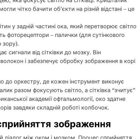
гли чітко бачити об’єкти на різній відстані – це
ітин у задній частині ока, який перетворює світло
ить фоторецептори – палички (для сутінкового
 зору).
ає сигнали від сітківки до мозку. Він
волокон і забезпечує обробку зображення в корі
но до оркестру, де кожен інструмент виконує
алик разом фокусують світло, а сітківка “зчитує”
иканської академії офтальмології, око здатне
льорів завдяки складній роботі колбочок.
сприйняття зображення
ий діалог між оком і мозком. Процес сприйняття