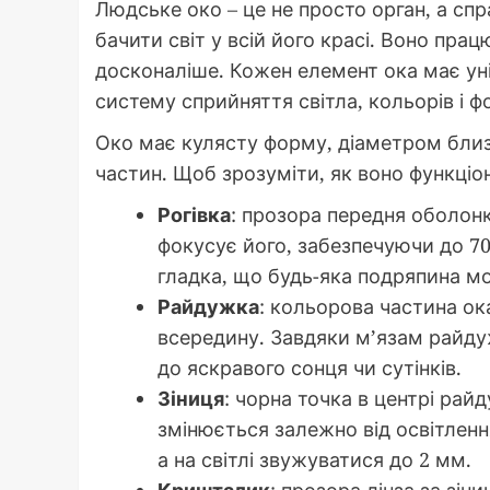
Людське око – це не просто орган, а сп
бачити світ у всій його красі. Воно пра
досконаліше. Кожен елемент ока має уні
систему сприйняття світла, кольорів і ф
Око має кулясту форму, діаметром близ
частин. Щоб зрозуміти, як воно функціо
Рогівка
: прозора передня оболонка
фокусує його, забезпечуючи до 70
гладка, що будь-яка подряпина 
Райдужка
: кольорова частина ока
всередину. Завдяки м’язам райд
до яскравого сонця чи сутінків.
Зіниця
: чорна точка в центрі райд
змінюється залежно від освітлен
а на світлі звужуватися до 2 мм.
Кришталик
: прозора лінза за зін