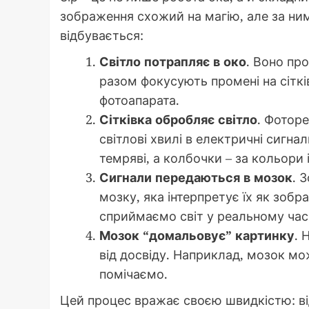
зображення схожий на магію, але за ним 
відбувається:
Світло потрапляє в око
. Воно про
разом фокусують промені на сіткі
фотоапарата.
Сітківка обробляє світло
. Фотор
світлові хвилі в електричні сигна
темряві, а колбочки – за кольори і
Сигнали передаються в мозок
. 
мозку, яка інтерпретує їх як зоб
сприймаємо світ у реальному часі
Мозок “домальовує” картинку
. 
від досвіду. Наприклад, мозок мо
помічаємо.
Цей процес вражає своєю швидкістю: від