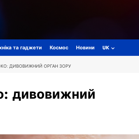
ехніка та гаджети
Космос
Новини
UK
ОКО: ДИВОВИЖНИЙ ОРГАН ЗОРУ
о: дивовижний