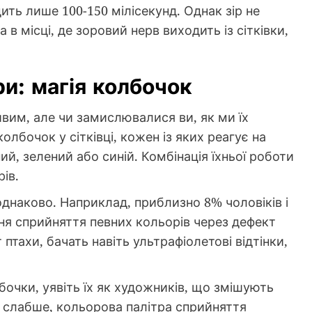
ть лише 100-150 мілісекунд. Однак зір не
а в місці, де зоровий нерв виходить із сітківки,
и: магія колбочок
вим, але чи замислювалися ви, як ми їх
лбочок у сітківці, кожен із яких реагує на
ий, зелений або синій. Комбінація їхньої роботи
ів.
однаково. Наприклад, приблизно 8% чоловіків і
ня сприйняття певних кольорів через дефект
птахи, бачать навіть ультрафіолетові відтінки,
очки, уявіть їх як художників, що змішують
 слабше, кольорова палітра сприйняття