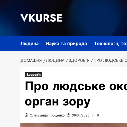
Перейти
до
VKURSE
вмісту
Людина
Наука та природа
Технології, т
ДОМАШНЯ
ЛЮДИНА
ЗДОРОВ'Я
ПРО ЛЮДСЬКЕ 
Здоров'я
Про людське ок
орган зору
Олександр Троценко
30/04/2025
0