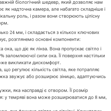
равжній біологічний шедевр, який дозволяє нам
цює як надточна камера, але набагато складніше і
кальну роль, і разом вони створюють цілісну
орм.
ько 24 мм, і складається з кількох ключових
нує, розглянемо основні компоненти:
 ока, що діє як лінза. Вона пропускає світло і
% заломлюючої сили ока. Її поверхня настільки
може викликати дискомфорт.
, що регулює кількість світла, яке потрапляє
ужка звужує або розширює зіницю, адаптуючись
ужки, яка насправді є отвором. Її розмір
ня: у темряві вона може розширюватися до 8 мм,
ицею, яка фокусує світло на сітківці. Кришталик