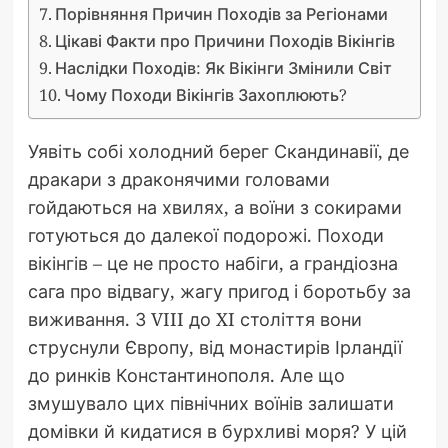
Порівняння Причин Походів за Регіонами
Цікаві Факти про Причини Походів Вікінгів
Наслідки Походів: Як Вікінги Змінили Світ
Чому Походи Вікінгів Захоплюють?
Уявіть собі холодний берег Скандинавії, де
дракари з драконячими головами
гойдаються на хвилях, а воїни з сокирами
готуються до далекої подорожі. Походи
вікінгів – це не просто набіги, а грандіозна
сага про відвагу, жагу пригод і боротьбу за
виживання. З VIII до XI століття вони
струснули Європу, від монастирів Ірландії
до ринків Константинополя. Але що
змушувало цих північних воїнів залишати
домівки й кидатися в бурхливі моря? У цій