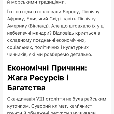
й морськими традиціями.
Їхні походи охоплювали Європу, Північну
Африку, Близький Схід і навіть Північну
Америку (Вінланд). Але що штовхало їх у ці
небезпечні мандри? Відповідь криється в
складному поєднанні економічних,
соціальних, політичних і культурних
чинників, які ми розберемо детально.
Економічні Причини:
Жага Ресурсів і
Багатства
Скандинавія VIII століття не була райським
куточком. Суворий клімат, кам’янисті
ґрунти й обмежені ресурси змушували