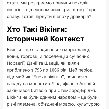
статті ми розкриємо причини походів
вікінгів – від економічних криз до мрії про
славу. Готові пірнути в епоху дракарів?
Хто Такі Вікінги:
Історичний Контекст
Вікінги – це скандинавські мореплавці,
воїни, торговці й поселенці з сучасних
Норвегії, Данії та Швеції, які діяли
приблизно з 793 по 1066 рік. Цей період,
відомий як “Епоха вікінгів”, почався з
нападу на монастир Ліндісфарн в Англії й
закінчився битвою при Стемфорд-Бріджі.
Вікінги не були єдиним народом – це були
різні племена, об’єднані мовою, культурою