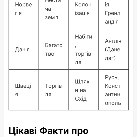
Неста
Норве
Колон
ія,
ча
гія
ізація
Гренл
землі
андія
Набіги
Англія
Багатс
,
Данія
(Дане
тво
торгів
лаг)
ля
Русь,
Шлях
Швеці
Торгів
Конст
и на
я
ля
антин
Схід
ополь
Цікаві Факти про