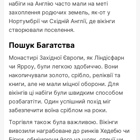
набіги на Англію часто мали на меті
захоплення родючих земель, як-от у
Нортумбрії чи Східній Англії, де вікінги
створювали поселення.
Пошук Багатства
Монастирі Західної Європи, як Ліндісфарн
чи Ярроу, були легкою здобиччю. Вони
накопичували золото, срібло, реліквії та
книги, але не мали міцної оборони. Для
вікінгів ці набіги були швидким способом
розбагатіти. Один успішний похід міг
забезпечити воїна сріблом на роки.
Торгівля також була важливою. Вікінги
вивозили награбоване до ринків Хедебю чи
Бірки, обмінюючи його на шовк, спеції чи