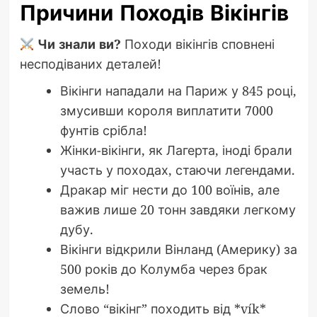
Причини Походів Вікінгів
Чи знали ви?
Походи вікінгів сповнені
несподіваних деталей!
Вікінги нападали на Париж у 845 році,
змусивши короля виплатити 7000
фунтів срібла!
Жінки-вікінги, як Лагерта, іноді брали
участь у походах, стаючи легендами.
Дракар міг нести до 100 воїнів, але
важив лише 20 тонн завдяки легкому
дубу.
Вікінги відкрили Вінланд (Америку) за
500 років до Колумба через брак
земель!
Слово “вікінг” походить від *vík*