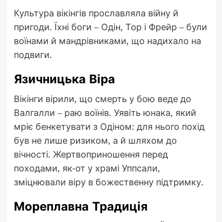
Культура вікінгів прославляла війну й
пригоди. Їхні боги – Одін, Тор і Фрейр – були
воїнами й мандрівниками, що надихало на
подвиги.
Язичницька Віра
Вікінги вірили, що смерть у бою веде до
Валгалли – раю воїнів. Уявіть юнака, який
мріє бенкетувати з Одіном: для нього похід
був не лише ризиком, а й шляхом до
вічності. Жертвоприношення перед
походами, як-от у храмі Уппсали,
зміцнювали віру в божественну підтримку.
Мореплавна Традиція