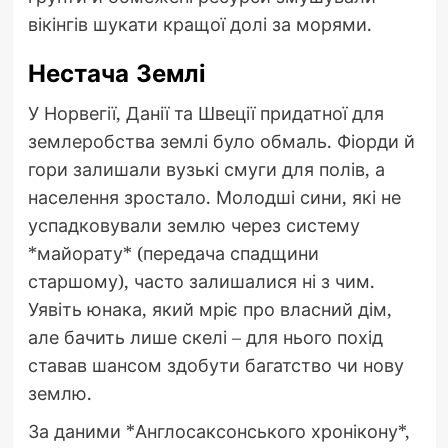
вікінгів шукати кращої долі за морями.
Нестача Землі
У Норвегії, Данії та Швеції придатної для
землеробства землі було обмаль. Фіорди й
гори залишали вузькі смуги для полів, а
населення зростало. Молодші сини, які не
успадковували землю через систему
*майорату* (передача спадщини
старшому), часто залишалися ні з чим.
Уявіть юнака, який мріє про власний дім,
але бачить лише скелі – для нього похід
ставав шансом здобути багатство чи нову
землю.
За даними *Англосаксонського хронікону*,