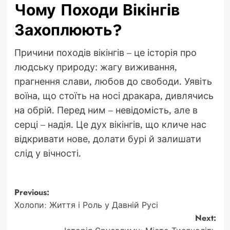
Чому Походи Вікінгів
Захоплюють?
Причини походів вікінгів – це історія про
людську природу: жагу виживання,
прагнення слави, любов до свободи. Уявіть
воїна, що стоїть на носі дракара, дивлячись
на обрій. Перед ним – невідомість, але в
серці – надія. Це дух вікінгів, що кличе нас
відкривати нове, долати бурі й залишати
слід у вічності.
Post
Previous:
Холопи: Життя і Роль у Давній Русі
navigation
Next: