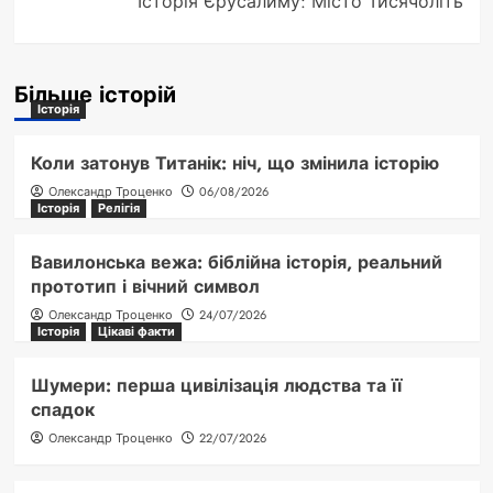
Історія Єрусалиму: Місто Тисячоліть
Більше історій
Історія
Коли затонув Титанік: ніч, що змінила історію
Олександр Троценко
06/08/2026
Історія
Релігія
Вавилонська вежа: біблійна історія, реальний
прототип і вічний символ
Олександр Троценко
24/07/2026
Історія
Цікаві факти
Шумери: перша цивілізація людства та її
спадок
Олександр Троценко
22/07/2026