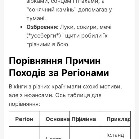
зірками, сонцем і птахами, а
“сонячний камінь” допомагав у
тумані.
Озброєння
: Луки, сокири, мечі
(*усеберги*) і щити робили їх
грізними в бою.
Порівняння Причин
Походів за Регіонами
Вікінги з різних країн мали схожі мотиви,
але з нюансами. Ось таблиця для
порівняння:
Регіон
Основна Причина
Цілі
Приклад
Ісланд