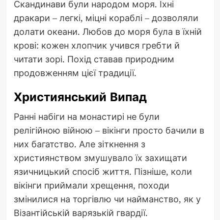
Скандинави були народом моря. Їхні
дракари – легкі, міцні кораблі – дозволяли
долати океани. Любов до моря була в їхній
крові: кожен хлопчик учився гребти й
читати зорі. Похід ставав природним
продовженням цієї традиції.
Християнський Випад
Ранні набіги на монастирі не були
релігійною війною – вікінги просто бачили в
них багатство. Але зіткнення з
християнством змушувало їх захищати
язичницький спосіб життя. Пізніше, коли
вікінги приймали хрещення, походи
змінилися на торгівлю чи найманство, як у
Візантійській варязькій гвардії.