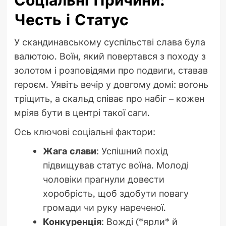
Соціальні Причини:
Честь і Статус
У скандинавському суспільстві слава була
валютою. Воїн, який повертався з походу з
золотом і розповідями про подвиги, ставав
героєм. Уявіть вечір у довгому домі: вогонь
тріщить, а скальд співає про набіг – кожен
мріяв бути в центрі такої саги.
Ось ключові соціальні фактори:
Жага слави
: Успішний похід
підвищував статус воїна. Молоді
чоловіки прагнули довести
хоробрість, щоб здобути повагу
громади чи руку нареченої.
Конкуренція
: Вожді (*ярли* й