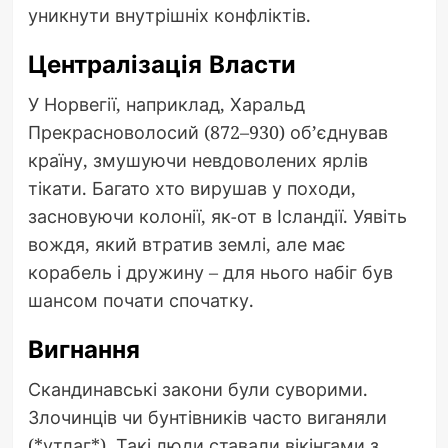
уникнути внутрішніх конфліктів.
Централізація Власти
У Норвегії, наприклад, Харальд
Прекрасноволосий (872–930) об’єднував
країну, змушуючи невдоволених ярлів
тікати. Багато хто вирушав у походи,
засновуючи колонії, як-от в Ісландії. Уявіть
вождя, який втратив землі, але має
корабель і дружину – для нього набіг був
шансом почати спочатку.
Вигнання
Скандинавські закони були суворими.
Злочинців чи бунтівників часто виганяли
(*утлаг*). Такі люди ставали вікінгами з