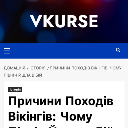
Перейти
до
VKURSE
вмісту
Основне
меню
ДОМАШНЯ
ІСТОРІЯ
ПРИЧИНИ ПОХОДІВ ВІКІНГІВ: ЧОМУ
ПІВНІЧ ЙШЛА В БІЙ
Історія
Причини Походів
Вікінгів: Чому