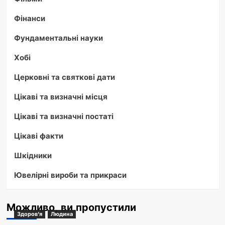
Фінанси
Фундаментальні науки
Хобі
Церковні та святкові дати
Цікаві та визначні місця
Цікаві та визначні постаті
Цікаві факти
Шкідники
Ювелірні вироби та прикраси
Можливо, ви пропустили
Здоров'я
Людина