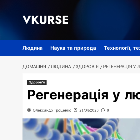
Перейти
до
VKURSE
вмісту
Людина
Наука та природа
Технології, т
ДОМАШНЯ
ЛЮДИНА
ЗДОРОВ'Я
РЕГЕНЕРАЦІЯ У
Здоров'я
Регенерація у л
Олександр Троценко
21/04/2025
0