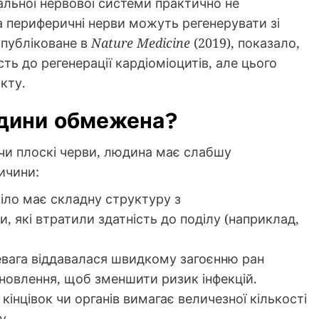
альної нервової системи практично не
 периферичні нерви можуть регенерувати зі
опубліковане в
Nature Medicine
(2019), показало,
ть до регенерації кардіоміоцитів, але цього
кту.
юдини обмежена?
 чи плоскі черви, людина має слабшу
ичини:
тіло має складну структуру з
, які втратили здатність до поділу (наприклад,
ревага віддавалася швидкому загоєнню ран
новлення, щоб зменшити ризик інфекцій.
 кінцівок чи органів вимагає величезної кількості
у.