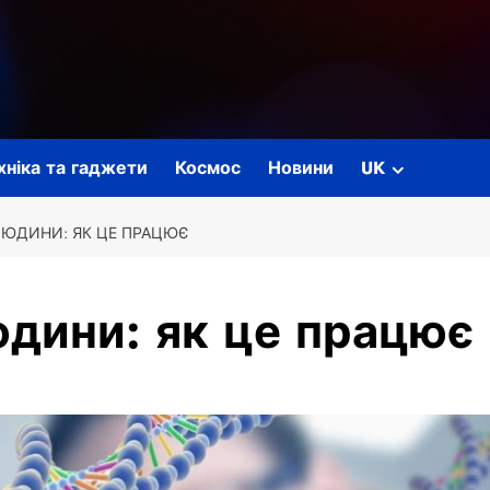
ехніка та гаджети
Космос
Новини
UK
 ЛЮДИНИ: ЯК ЦЕ ПРАЦЮЄ
юдини: як це працює