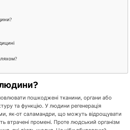
дини?
дицині
шляхом?
 людини?
ідновлювати пошкоджені тканини, органи або
туру та функцію. У людини регенерація
ми, як-от саламандри, що можуть відрощувати
юють втрачені промені. Проте людський організм