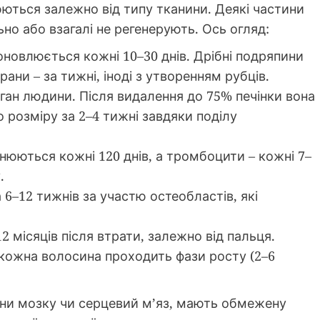
ються залежно від типу тканини. Деякі частини
ьно або взагалі не регенерують. Ось огляд:
 оновлюється кожні 10–30 днів. Дрібні подряпини
рани – за тижні, іноді з утворенням рубців.
ган людини. Після видалення до 75% печінки вона
розміру за 2–4 тижні завдяки поділу
мінюються кожні 120 днів, а тромбоцити – кожні 7–
.
6–12 тижнів за участю остеобластів, які
2 місяців після втрати, залежно від пальця.
 кожна волосина проходить фази росту (2–6
тини мозку чи серцевий м’яз, мають обмежену