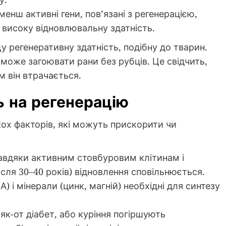
менш активні гени, пов’язані з регенерацією,
 високу відновлювальну здатність.
 регенеративну здатність, подібну до тварин.
може загоювати рани без рубців. Це свідчить,
ом він втрачається.
 на регенерацію
кох факторів, які можуть прискорити чи
завдяки активним стовбуровим клітинам і
ісля 30–40 років) відновлення сповільнюється.
, А) і мінерали (цинк, магній) необхідні для синтезу
 як-от діабет, або куріння погіршують