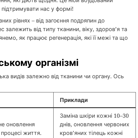
ня, які діють щодня. Це ніби вбудований
 підтримувати нас у формі!
зних рівнях – від загоєння подряпин до
с залежить від типу тканини, віку, здоров’я та
лянемо, як працює регенерація, які її межі та що
ському організмі
ька видів залежно від тканини чи органу. Ось
Приклади
Заміна шкіри кожні 10–30
е оновлення
днів, оновлення червоних
 процесі життя.
кров’яних тілець кожні