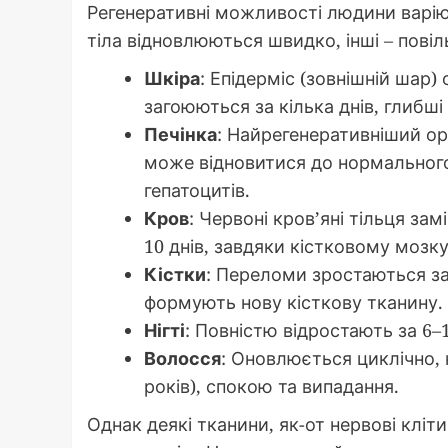
Регенеративні можливості людини варію
тіла відновлюються швидко, інші – повіл
Шкіра
: Епідерміс (зовнішній шар)
загоюються за кілька днів, глибші 
Печінка
: Найрегенеративніший ор
може відновитися до нормального 
гепатоцитів.
Кров
: Червоні кров’яні тільця за
10 днів, завдяки кістковому мозку
Кістки
: Переломи зростаються за 
формують нову кісткову тканину.
Нігті
: Повністю відростають за 6–1
Волосся
: Оновлюється циклічно,
років), спокою та випадання.
Однак деякі тканини, як-от нервові клі