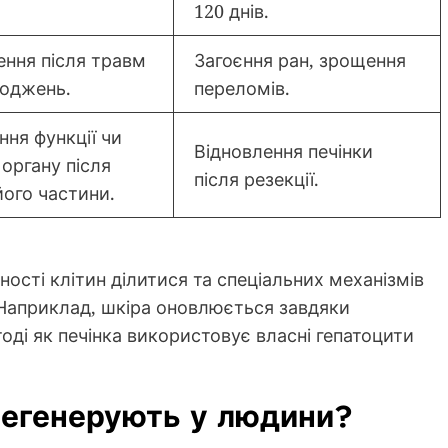
120 днів.
ення після травм
Загоєння ран, зрощення
оджень.
переломів.
ння функції чи
Відновлення печінки
 органу після
після резекції.
його частини.
ності клітин ділитися та спеціальних механізмів
. Наприклад, шкіра оновлюється завдяки
ді як печінка використовує власні гепатоцити
 регенерують у людини?