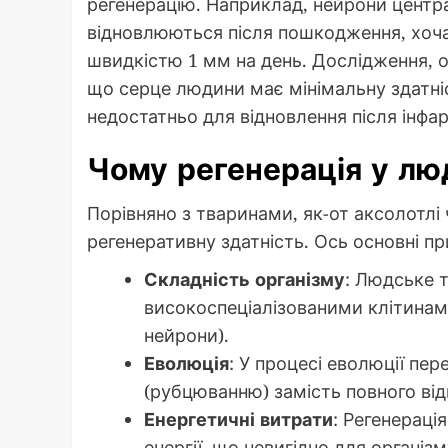
регенерацію. Наприклад, нейрони центр
відновлюються після пошкодження, хоча
швидкістю 1 мм на день. Дослідження, 
що серце людини має мінімальну здатніс
недостатньо для відновлення після інфар
Чому регенерація у л
Порівняно з тваринами, як-от аксолотлі
регенеративну здатність. Ось основні пр
Складність організму
: Людське 
високоспеціалізованими клітинами
нейрони).
Еволюція
: У процесі еволюції пе
(рубцюванню) замість повного від
Енергетичні витрати
: Регенерація
енергії, що невигідно для організм