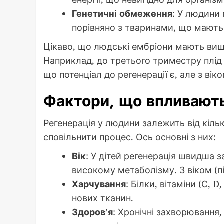
Генетичні обмеження
: У людини 
порівняно з тваринами, що мають
Цікаво, що людські ембріони мають вищу
Наприклад, до третього триместру плід 
що потенціал до регенерації є, але з вік
Фактори, що впливають
Регенерація у людини залежить від кіль
сповільнити процес. Ось основні з них:
Вік
: У дітей регенерація швидша 
високому метаболізму. З віком (п
Харчування
: Білки, вітаміни (С, D
нових тканин.
Здоров’я
: Хронічні захворювання,