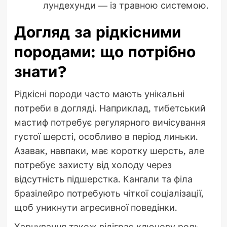
лундехунди — із травною системою.
Догляд за рідкісними
породами: що потрібно
знати?
Рідкісні породи часто мають унікальні
потреби в догляді. Наприклад, тибетський
мастиф потребує регулярного вичісування
густої шерсті, особливо в період линьки.
Азавак, навпаки, має коротку шерсть, але
потребує захисту від холоду через
відсутність підшерстка. Кангали та філа
бразілейро потребують чіткої соціалізації,
щоб уникнути агресивної поведінки.
Харчування також відіграє ключову роль.