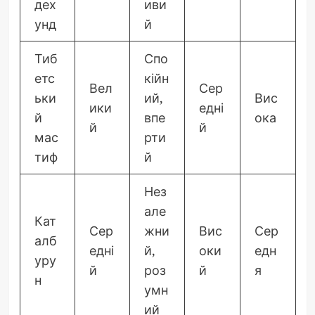
дех
иви
унд
й
Тиб
Спо
етс
кійн
Вел
Сер
ьки
ий,
Вис
ики
едні
й
впе
ока
й
й
мас
рти
тиф
й
Нез
але
Кат
Сер
жни
Вис
Сер
алб
едні
й,
оки
едн
уру
й
роз
й
я
н
умн
ий