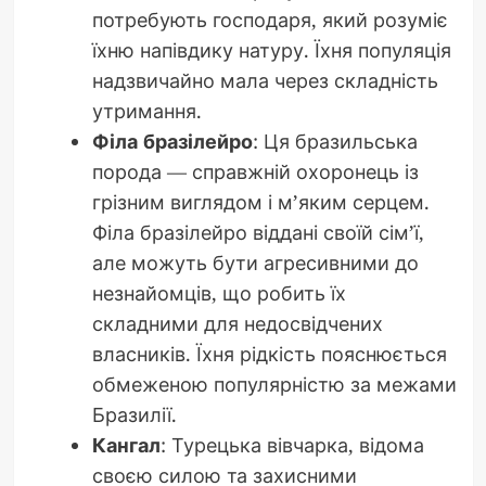
потребують господаря, який розуміє
їхню напівдику натуру. Їхня популяція
надзвичайно мала через складність
утримання.
Філа бразілейро
: Ця бразильська
порода — справжній охоронець із
грізним виглядом і м’яким серцем.
Філа бразілейро віддані своїй сім’ї,
але можуть бути агресивними до
незнайомців, що робить їх
складними для недосвідчених
власників. Їхня рідкість пояснюється
обмеженою популярністю за межами
Бразилії.
Кангал
: Турецька вівчарка, відома
своєю силою та захисними