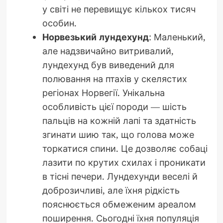
у світі не перевищує кількох тисяч
особин.
Норвезький лундехунд
: Маленький,
але надзвичайно витривалий,
лундехунд був виведений для
полювання на птахів у скелястих
регіонах Норвегії. Унікальна
особливість цієї породи — шість
пальців на кожній лапі та здатність
згинати шию так, що голова може
торкатися спини. Це дозволяє собаці
лазити по крутих схилах і проникати
в тісні печери. Лундехунди веселі й
доброзичливі, але їхня рідкість
пояснюється обмеженим ареалом
поширення. Сьогодні їхня популяція