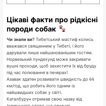
Цікаві факти про рідкісні
породи собак
Чи знали ви?
Тибетський мастиф колись
вважався священним у Тибеті, і його
дарували лише найшанованішим гостям.
Норвезький лундехунд може закривати
вушні проходи, щоб захистити їх від бруду
під час полювання в печерах!
Азавак здатен розвивати швидкість до 64
км/год, що робить його одним із
найшвидших собак у світі.
Каталбурун отримав свою назву від
турецького слова, що означає