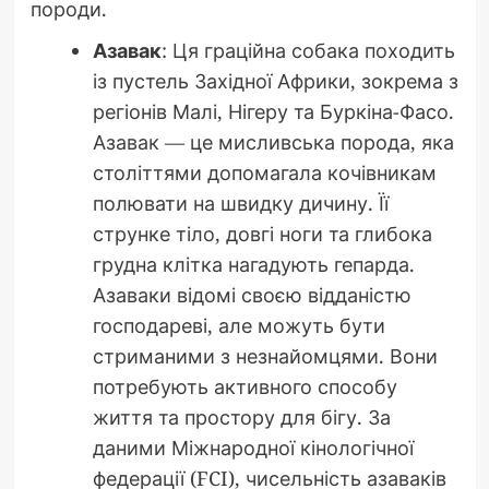
породи.
Азавак
: Ця граційна собака походить
із пустель Західної Африки, зокрема з
регіонів Малі, Нігеру та Буркіна-Фасо.
Азавак — це мисливська порода, яка
століттями допомагала кочівникам
полювати на швидку дичину. Її
струнке тіло, довгі ноги та глибока
грудна клітка нагадують гепарда.
Азаваки відомі своєю відданістю
господареві, але можуть бути
стриманими з незнайомцями. Вони
потребують активного способу
життя та простору для бігу. За
даними Міжнародної кінологічної
федерації (FCI), чисельність азаваків