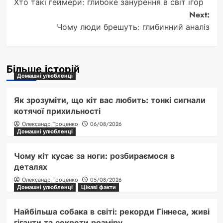
Хто такі геймери: глибоке занурення в світ ігор
navigation
Next:
Чому люди брешуть: глибинний аналіз
Більше історій
Домашні улюбленці
Як зрозуміти, що кіт вас любить: тонкі сигнали
котячої прихильності
Олександр Троценко
06/08/2026
Домашні улюбленці
Чому кіт кусає за ноги: розбираємося в
деталях
Олександр Троценко
05/08/2026
Домашні улюбленці
Цікаві факти
Найбільша собака в світі: рекорди Гіннеса, живі
гіганти та секрети розміру