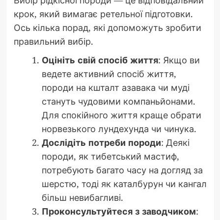
Вибір рідкісної породи — це відповідальний
крок, який вимагає ретельної підготовки.
Ось кілька порад, які допоможуть зробити
правильний вибір.
Оцініть свій спосіб життя
: Якщо ви
ведете активний спосіб життя,
породи на кшталт азавака чи муді
стануть чудовими компаньйонами.
Для спокійного життя краще обрати
норвезького лундехунда чи чинука.
Дослідіть потреби породи
: Деякі
породи, як тибетський мастиф,
потребують багато часу на догляд за
шерстю, тоді як каталбурун чи кангал
більш невибагливі.
Проконсультуйтеся з заводчиком
: