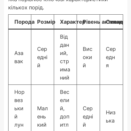
кількох порід.
Порода
Розмір
Характер
Рівень активності
Складніс
Від
дан
Сер
Вис
Сер
Аза
ий,
едні
оки
едн
вак
стр
й
й
я
има
ний
Нор
Вес
вез
ели
ьки
Мал
й,
Сер
Низ
й
ень
доп
едні
ька
лун
кий
итл
й