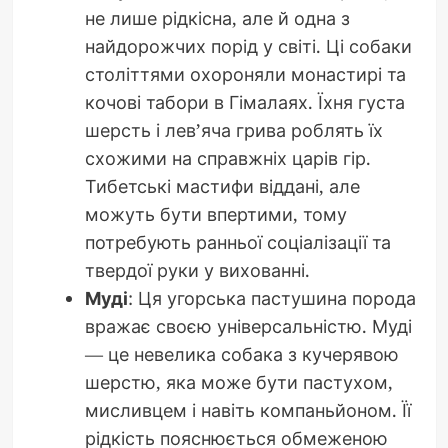
не лише рідкісна, але й одна з
найдорожчих порід у світі. Ці собаки
століттями охороняли монастирі та
кочові табори в Гімалаях. Їхня густа
шерсть і лев’яча грива роблять їх
схожими на справжніх царів гір.
Тибетські мастифи віддані, але
можуть бути впертими, тому
потребують ранньої соціалізації та
твердої руки у вихованні.
Муді
: Ця угорська пастушина порода
вражає своєю універсальністю. Муді
— це невелика собака з кучерявою
шерстю, яка може бути пастухом,
мисливцем і навіть компаньйоном. Її
рідкість пояснюється обмеженою