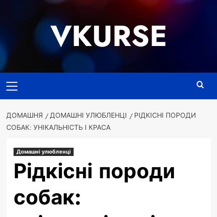
Перейти
до
VKURSE
вмісту
Основне
меню
ДОМАШНЯ
ДОМАШНІ УЛЮБЛЕНЦІ
РІДКІСНІ ПОРОДИ
СОБАК: УНІКАЛЬНІСТЬ І КРАСА
Домашні улюбленці
Рідкісні породи
собак: