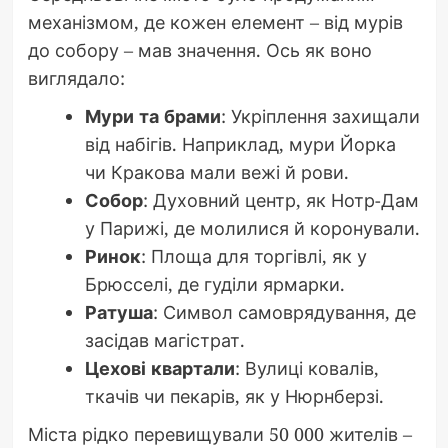
механізмом, де кожен елемент – від мурів
до собору – мав значення. Ось як воно
виглядало:
Мури та брами
: Укріплення захищали
від набігів. Наприклад, мури Йорка
чи Кракова мали вежі й рови.
Собор
: Духовний центр, як Нотр-Дам
у Парижі, де молилися й коронували.
Ринок
: Площа для торгівлі, як у
Брюсселі, де гуділи ярмарки.
Ратуша
: Символ самоврядування, де
засідав магістрат.
Цехові квартали
: Вулиці ковалів,
ткачів чи пекарів, як у Нюрнберзі.
Міста рідко перевищували 50 000 жителів –