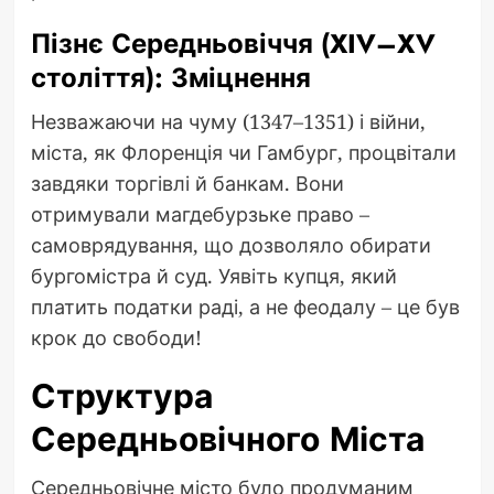
Пізнє Середньовіччя (XIV–XV
століття): Зміцнення
Незважаючи на чуму (1347–1351) і війни,
міста, як Флоренція чи Гамбург, процвітали
завдяки торгівлі й банкам. Вони
отримували магдебурзьке право –
самоврядування, що дозволяло обирати
бургомістра й суд. Уявіть купця, який
платить податки раді, а не феодалу – це був
крок до свободи!
Структура
Середньовічного Міста
Середньовічне місто було продуманим