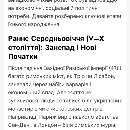
на економічні, соціальні й політичні
потреби. Давайте розберемо ключові етапи
їхнього народження.
Раннє Середньовіччя (V–X
століття): Занепад і Нові
Початки
Після падіння Західної Римської імперії (476)
багато римських міст, як Трір чи Лісабон,
занепали через набіги варварів і
економічний спад. Але життя не
зупинилося: люди селилися біля укріплених
монастирів чи єпископських центрів.
Наприклад, Париж виріс навколо абатства
Сен-Дені, а Лондон – біля римських мурів.