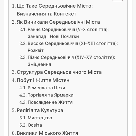
Що Таке Середньовічне Місто:
Визначення та Контекст
Як Виникали Середньовічні Міста
Раннє Середньовіччя (V–X століття):
Занепад і Нові Початки
Високе Середньовіччя (XI–XIII століття):
Розквіт
Пізнє Середньовіччя (XIV–XV століття):
Зміцнення
Структура Середньовічного Міста
Побут і Життя Містян
Ремесла та Цехи
Торгівля та Ярмарки
Повсякденне Життя
Релігія та Культура
Мистецтво
Освіта
Виклики Міського Життя