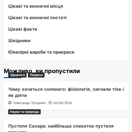
Цікаві та визначні місця
Цікаві та визначні постаті
Цікаві факти
Шкідники
Ювелірні вироби та прикраси
Можливо, ви пропустили
Здоров'я
Людина
Чому хочеться солоного: фізіологія, сигнали тіла і
як діяти
Олександр Троценко
06/08/2026
Наука та природа
Пустеля Сахара: найбільша спекотна пустеля