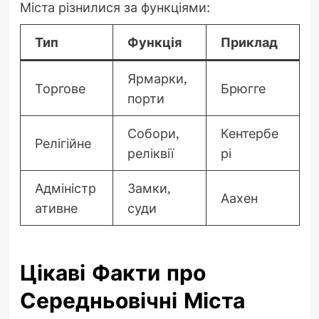
Міста різнилися за функціями:
Тип
Функція
Приклад
Ярмарки,
Торгове
Брюгге
порти
Собори,
Кентербе
Релігійне
реліквії
рі
Адміністр
Замки,
Аахен
ативне
суди
Цікаві Факти про
Середньовічні Міста