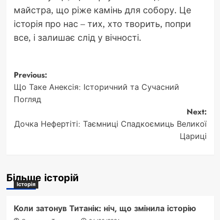
майстра, що ріже камінь для собору. Це
історія про нас – тих, хто творить, попри
все, і залишає слід у вічності.
Post
Previous:
Що Таке Анексія: Історичний та Сучасний
navigation
Погляд
Next:
Дочка Нефертіті: Таємниці Спадкоємиць Великої
Цариці
Більше історій
Історія
Коли затонув Титанік: ніч, що змінила історію