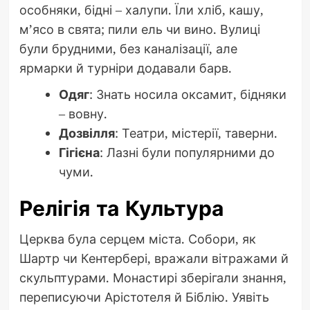
особняки, бідні – халупи. Їли хліб, кашу,
м’ясо в свята; пили ель чи вино. Вулиці
були брудними, без каналізації, але
ярмарки й турніри додавали барв.
Одяг
: Знать носила оксамит, бідняки
– вовну.
Дозвілля
: Театри, містерії, таверни.
Гігієна
: Лазні були популярними до
чуми.
Релігія та Культура
Церква була серцем міста. Собори, як
Шартр чи Кентербері, вражали вітражами й
скульптурами. Монастирі зберігали знання,
переписуючи Арістотеля й Біблію. Уявіть