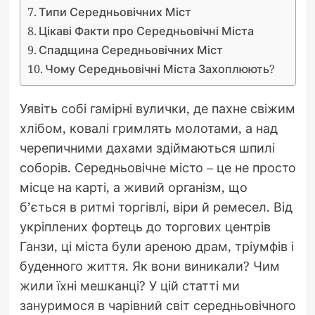
Типи Середньовічних Міст
Цікаві Факти про Середньовічні Міста
Спадщина Середньовічних Міст
Чому Середньовічні Міста Захоплюють?
Уявіть собі гамірні вулички, де пахне свіжим
хлібом, ковалі гримлять молотами, а над
черепичними дахами здіймаються шпилі
соборів. Середньовічне місто – це не просто
місце на карті, а живий організм, що
б’ється в ритмі торгівлі, віри й ремесел. Від
укріплених фортець до торгових центрів
Ганзи, ці міста були ареною драм, тріумфів і
буденного життя. Як вони виникали? Чим
жили їхні мешканці? У цій статті ми
зануримося в чарівний світ середньовічного