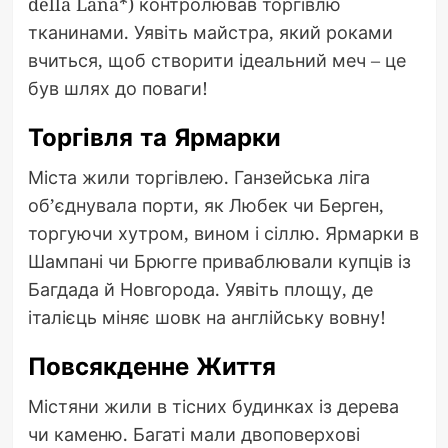
della Lana*) контролював торгівлю
тканинами. Уявіть майстра, який роками
вчиться, щоб створити ідеальний меч – це
був шлях до поваги!
Торгівля та Ярмарки
Міста жили торгівлею. Ганзейська ліга
об’єднувала порти, як Любек чи Берген,
торгуючи хутром, вином і сіллю. Ярмарки в
Шампані чи Брюгге приваблювали купців із
Багдада й Новгорода. Уявіть площу, де
італієць міняє шовк на англійську вовну!
Повсякденне Життя
Містяни жили в тісних будинках із дерева
чи каменю. Багаті мали двоповерхові