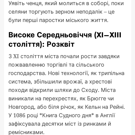
Уявіть ченця, який молиться в соборі, поки
селяни торгують зерном неподалік – це
були перші паростки міського життя.
Високе Середньовіччя (XI–XIII
століття): Розквіт
З XI століття міста почали рости завдяки
пожвавленню торгівлі та сільського
господарства. Нові технології, як трипільна
система, збільшили врожаї, а хрестові
походи відкрили шляхи до Сходу. Міста
виникали на перехрестях, як Брюгге чи
Новгород, або біля річок, як Кельн на Рейні.
У 1086 році *Книга Судного дня* в Англії
зафіксувала десятки міст із ринками й
ремісниками.