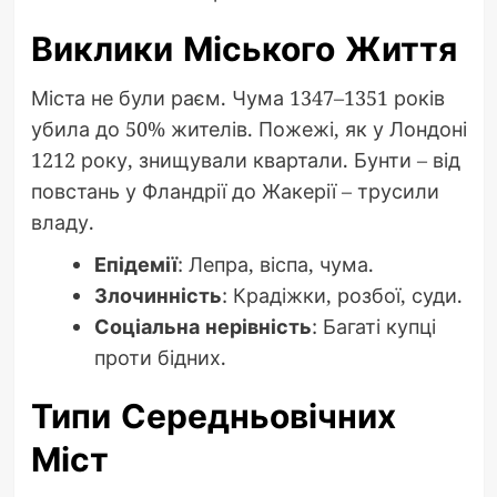
Виклики Міського Життя
Міста не були раєм. Чума 1347–1351 років
убила до 50% жителів. Пожежі, як у Лондоні
1212 року, знищували квартали. Бунти – від
повстань у Фландрії до Жакерії – трусили
владу.
Епідемії
: Лепра, віспа, чума.
Злочинність
: Крадіжки, розбої, суди.
Соціальна нерівність
: Багаті купці
проти бідних.
Типи Середньовічних
Міст