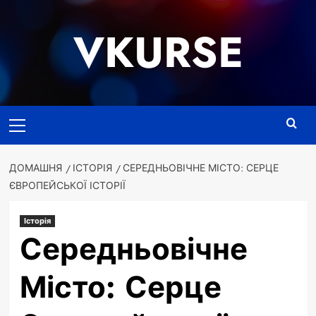
Перейти
до
VKURSE
вмісту
Основне
меню
ДОМАШНЯ
ІСТОРІЯ
СЕРЕДНЬОВІЧНЕ МІСТО: СЕРЦЕ
ЄВРОПЕЙСЬКОЇ ІСТОРІЇ
Історія
Середньовічне
Місто: Серце