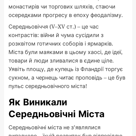
монастирів чи торгових шляхів, стаючи
осередками прогресу в епоху феодалізму.
Середньовіччя (V–XV ст.) – це час
контрастів: війни й чума сусідили з
розквітом готичних соборів і ярмарків.
Міста були маяками в цьому хаосі, де ідеї,
товари й люди зливалися в єдине ціле.
Уявіть площу, де купець із Фландрії торгує
сукном, а чернець читає проповідь – це був
пульс середньовічного міста!
Як Виникали
Середньовічні Міста
Середньовічні міста не з’являлися
випадково – їхній розвиток був відповіддю