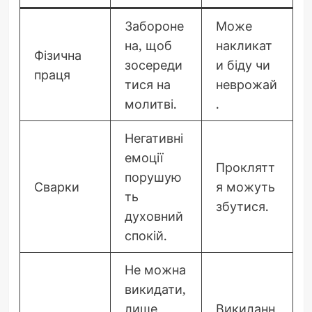
Забороне
Може
на, щоб
накликат
Фізична
зосереди
и біду чи
праця
тися на
неврожай
молитві.
.
Негативні
емоції
Проклятт
порушую
Сварки
я можуть
ть
збутися.
духовний
спокій.
Не можна
викидати,
лише
Викиданн