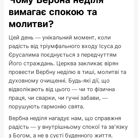
вимагає спокою та
молитви?
Цей день — унікальний момент, коли
радість від тріумфального входу Ісуса до
Єрусалима поєднується з передчуттям
Його страждань. Церква закликає вірян
провести Вербну неділю в тиші, молитві та
духовному очищенні. Будь-які дії, що
відволікають від цього — чи то фізична
праця, чи сварки, чи гучні забави, —
порушують гармонію свята.
Вербна неділя нагадує нам, що справжня
радість — у внутрішньому спокої та зв’язку
з Богом, а не в суєті буденного життя.