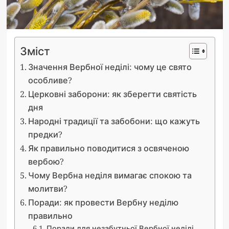
Зміст
Значення Вербної неділі: чому це свято
особливе?
Церковні заборони: як зберегти святість
дня
Народні традиції та забобони: що кажуть
предки?
Як правильно поводитися з освяченою
вербою?
Чому Вербна неділя вимагає спокою та
молитви?
Поради: як провести Вербну неділю
правильно
Поради для незабутньої Вербної неділі