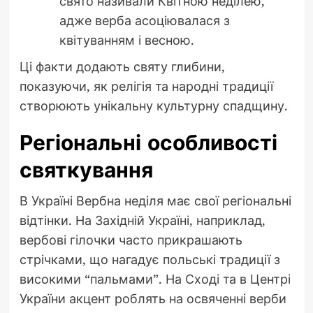
свято називали Квітною неділею,
адже верба асоціювалася з
квітуванням і весною.
Ці факти додають святу глибини,
показуючи, як релігія та народні традиції
створюють унікальну культурну спадщину.
Регіональні особливості
святкування
В Україні Вербна неділя має свої регіональні
відтінки. На Західній Україні, наприклад,
вербові гілочки часто прикрашають
стрічками, що нагадує польські традиції з
високими “пальмами”. На Сході та в Центрі
України акцент роблять на освяченні верби