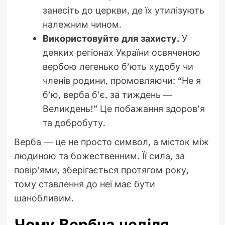
занесіть до церкви, де їх утилізують
належним чином.
Використовуйте для захисту.
У
деяких регіонах України освяченою
вербою легенько б’ють худобу чи
членів родини, промовляючи: “Не я
б’ю, верба б’є, за тиждень —
Великдень!” Це побажання здоров’я
та добробуту.
Верба — це не просто символ, а місток між
людиною та божественним. Її сила, за
повір’ями, зберігається протягом року,
тому ставлення до неї має бути
шанобливим.
Чому Вербна неділя