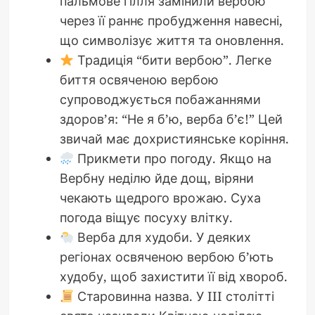
пальмове гілля замінили вербою
через її раннє пробудження навесні,
що символізує життя та оновлення.
Традиція “бити вербою”. Легке
биття освяченою вербою
супроводжується побажаннями
здоров’я: “Не я б’ю, верба б’є!” Цей
звичай має дохристиянське коріння.
Прикмети про погоду. Якщо на
Вербну неділю йде дощ, віряни
чекають щедрого врожаю. Суха
погода віщує посуху влітку.
Верба для худоби. У деяких
регіонах освяченою вербою б’ють
худобу, щоб захистити її від хвороб.
Старовинна назва. У III столітті