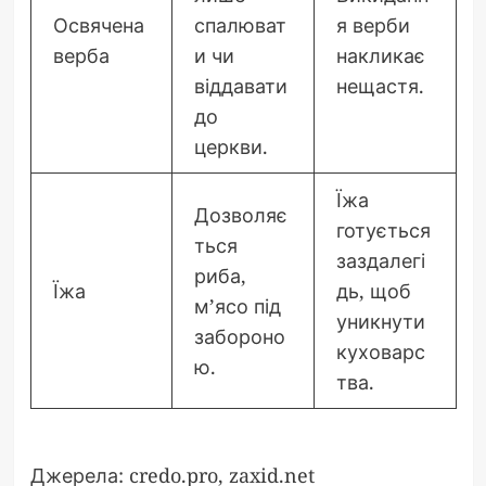
Освячена
спалюват
я верби
верба
и чи
накликає
віддавати
нещастя.
до
церкви.
Їжа
Дозволяє
готується
ться
заздалегі
риба,
Їжа
дь, щоб
м’ясо під
уникнути
забороно
куховарс
ю.
тва.
Джерела: credo.pro, zaxid.net