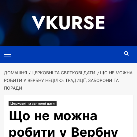
Перейти
до
VKURSE
вмісту
Основне
меню
ДОМАШНЯ
ЦЕРКОВНІ ТА СВЯТКОВІ ДАТИ
ЩО НЕ МОЖНА
РОБИТИ У ВЕРБНУ НЕДІЛЮ: ТРАДИЦІЇ, ЗАБОРОНИ ТА
ПОРАДИ
Церковні та святкові дати
Що не можна
робити у Вербну