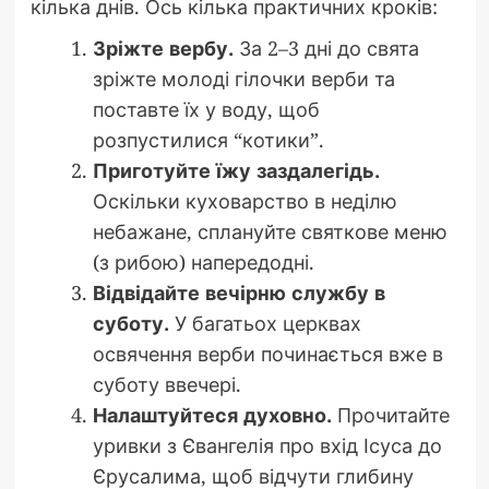
кілька днів. Ось кілька практичних кроків:
Зріжте вербу.
За 2–3 дні до свята
зріжте молоді гілочки верби та
поставте їх у воду, щоб
розпустилися “котики”.
Приготуйте їжу заздалегідь.
Оскільки куховарство в неділю
небажане, сплануйте святкове меню
(з рибою) напередодні.
Відвідайте вечірню службу в
суботу.
У багатьох церквах
освячення верби починається вже в
суботу ввечері.
Налаштуйтеся духовно.
Прочитайте
уривки з Євангелія про вхід Ісуса до
Єрусалима, щоб відчути глибину