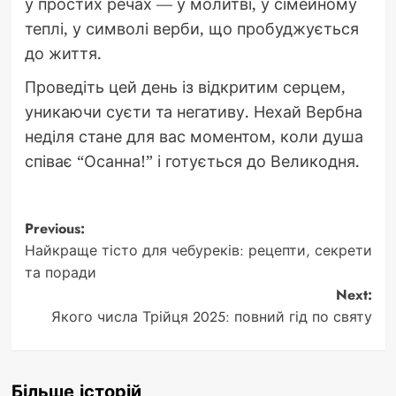
у простих речах — у молитві, у сімейному
теплі, у символі верби, що пробуджується
до життя.
Проведіть цей день із відкритим серцем,
уникаючи суєти та негативу. Нехай Вербна
неділя стане для вас моментом, коли душа
співає “Осанна!” і готується до Великодня.
Post
Previous:
Найкраще тісто для чебуреків: рецепти, секрети
navigation
та поради
Next:
Якого числа Трійця 2025: повний гід по святу
Більше історій