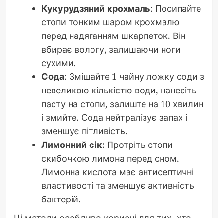
Кукурудзяний крохмаль
: Посипайте
стопи тонким шаром крохмалю
перед надяганням шкарпеток. Він
вбирає вологу, залишаючи ноги
сухими.
Сода
: Змішайте 1 чайну ложку соди з
невеликою кількістю води, нанесіть
пасту на стопи, залиште на 10 хвилин
і змийте. Сода нейтралізує запах і
зменшує пітливість.
Лимонний сік
: Протріть стопи
скибочкою лимона перед сном.
Лимонна кислота має антисептичні
властивості та зменшує активність
бактерій.
Ці методи особливо корисні для тих, хто