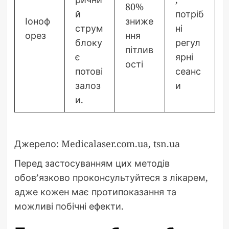
80%
й
потріб
Іоноф
зниже
струм
ні
орез
ння
блоку
регул
пітлив
є
ярні
ості
потові
сеанс
залоз
и
и.
Джерело: Medicalaser.com.ua, tsn.ua
Перед застосуванням цих методів
обов’язково проконсультуйтеся з лікарем,
адже кожен має протипоказання та
можливі побічні ефекти.