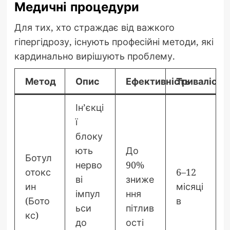
Медичні процедури
Для тих, хто страждає від важкого
гіпергідрозу, існують професійні методи, які
кардинально вирішують проблему.
Метод
Опис
Ефективність
Тривалість
Ін’єкці
ї
блоку
ють
До
Ботул
нерво
90%
отокс
6–12
ві
зниже
ин
місяці
імпул
ння
(Бото
в
ьси
пітлив
кс)
до
ості