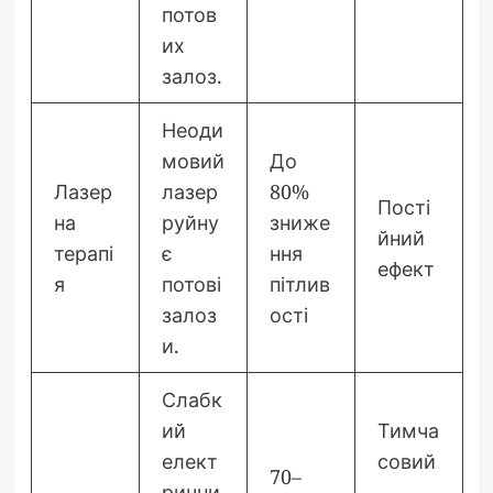
потов
их
залоз.
Неоди
мовий
До
Лазер
лазер
80%
Пості
на
руйну
зниже
йний
терапі
є
ння
ефект
я
потові
пітлив
залоз
ості
и.
Слабк
ий
Тимча
елект
совий
70–
рични
,