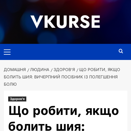
Перейти
до
VKURSE
вмісту
Основне
меню
ДОМАШНЯ
ЛЮДИНА
ЗДОРОВ'Я
ЩО РОБИТИ, ЯКЩО
БОЛИТЬ ШИЯ: ВИЧЕРПНИЙ ПОСІБНИК ІЗ ПОЛЕГШЕННЯ
БОЛЮ
Здоров'я
Що робити, якщо
болить шия: