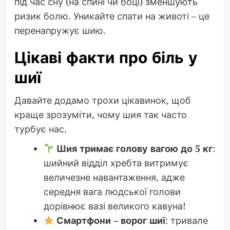
під час сну (на спині чи боці) зменшують
ризик болю. Уникайте спати на животі – це
перенапружує шию.
Цікаві факти про біль у
шиї
Давайте додамо трохи цікавинок, щоб
краще зрозуміти, чому шия так часто
турбує нас.
Шия тримає голову вагою до 5 кг
:
шийний відділ хребта витримує
величезне навантаження, адже
середня вага людської голови
дорівнює вазі великого кавуна!
Смартфони – ворог шиї
: тривале