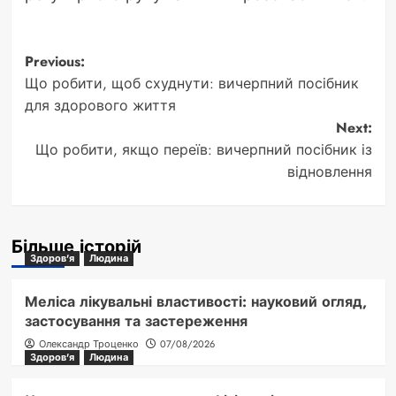
Post
Previous:
Що робити, щоб схуднути: вичерпний посібник
navigation
для здорового життя
Next:
Що робити, якщо переїв: вичерпний посібник із
відновлення
Більше історій
Здоров'я
Людина
Меліса лікувальні властивості: науковий огляд,
застосування та застереження
Олександр Троценко
07/08/2026
Здоров'я
Людина