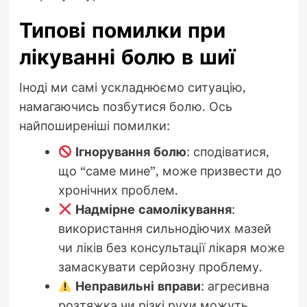
Типові помилки при
лікуванні болю в шиї
Іноді ми самі ускладнюємо ситуацію,
намагаючись позбутися болю. Ось
найпоширеніші помилки:
Ігнорування болю
: сподіватися,
що “саме мине”, може призвести до
хронічних проблем.
Надмірне самолікування
:
використання сильнодіючих мазей
чи ліків без консультації лікаря може
замаскувати серйозну проблему.
Неправильні вправи
: агресивна
розтяжка чи різкі рухи можуть