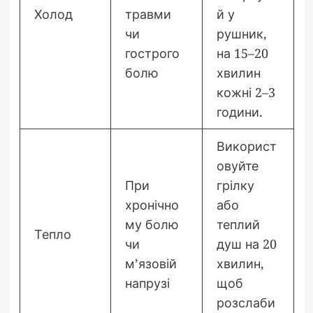
Холод
травми
й у
чи
рушник,
гострого
на 15–20
болю
хвилин
кожні 2–3
години.
Використ
овуйте
При
грілку
хронічно
або
му болю
теплий
Тепло
чи
душ на 20
м’язовій
хвилин,
напрузі
щоб
розслаби