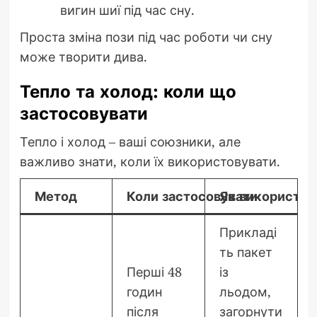
вигин шиї під час сну.
Проста зміна пози під час роботи чи сну
може творити дива.
Тепло та холод: коли що
застосовувати
Тепло і холод – ваші союзники, але
важливо знати, коли їх використовувати.
Метод
Коли застосовувати
Як використов
Прикладі
ть пакет
Перші 48
із
годин
льодом,
після
загорнути