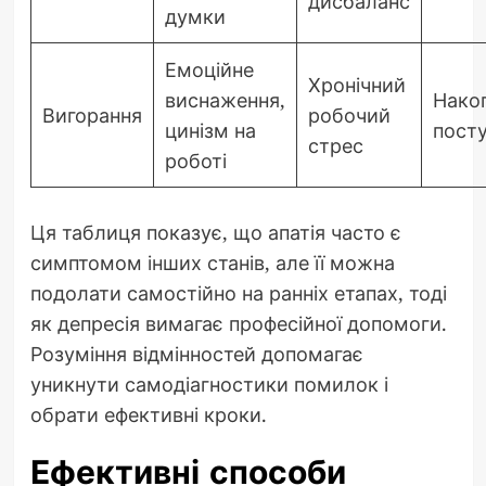
дисбаланс
думки
Емоційне
Хронічний
виснаження,
Нако
Вигорання
робочий
цинізм на
пост
стрес
роботі
Ця таблиця показує, що апатія часто є
симптомом інших станів, але її можна
подолати самостійно на ранніх етапах, тоді
як депресія вимагає професійної допомоги.
Розуміння відмінностей допомагає
уникнути самодіагностики помилок і
обрати ефективні кроки.
Ефективні способи