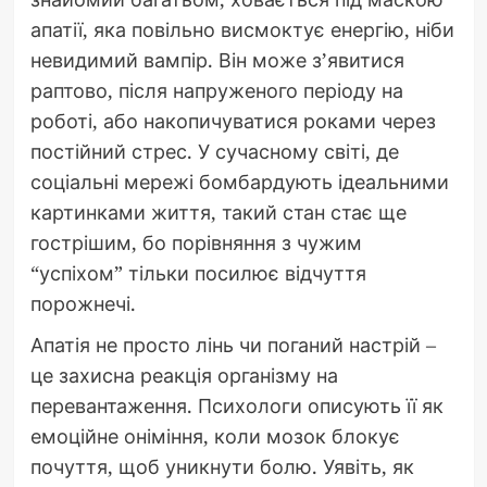
апатії, яка повільно висмоктує енергію, ніби
невидимий вампір. Він може з’явитися
раптово, після напруженого періоду на
роботі, або накопичуватися роками через
постійний стрес. У сучасному світі, де
соціальні мережі бомбардують ідеальними
картинками життя, такий стан стає ще
гострішим, бо порівняння з чужим
“успіхом” тільки посилює відчуття
порожнечі.
Апатія не просто лінь чи поганий настрій –
це захисна реакція організму на
перевантаження. Психологи описують її як
емоційне оніміння, коли мозок блокує
почуття, щоб уникнути болю. Уявіть, як