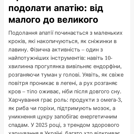
подолати апатію: від
малого до великого
Подолання апатії починається з маленьких
кроків, які накопичуються, як сніжинки в
лавину. Фізична активність – один з
найпотужніших інструментів: навіть 10-
хвилинна прогулянка вивільняє ендорфіни,
розганяючи туман у голові. Уявіть, як свіже
повітря проникає в легені, а рух розганяє
кров – тіло оживає, ніби після довгого сну.
Харчування грає роль: продукти з омега-3,
як риба чи горіхи, підтримують мозок, а
уникнення цукру запобігає енергетичним
спадам. У 2025 році, з трендом здорового
харчування в Україні, багато хто відкриває