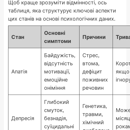
Щоб краще зрозуміти відмінності, ось
таблиця, яка структурує ключові аспекти
цих станів на основі психологічних даних.
Основні
Стан
Причини
Трив
симптоми
Байдужість,
Стрес,
відсутність
втома,
Коро
Апатія
мотивації,
дефіцит
якщо
емоційне
поживних
ігнор
оніміння
речовин
Глибокий
Генетика,
смуток,
Може
травми,
Депресія
безнадія,
міся
хімічний
суїцидальні
рока