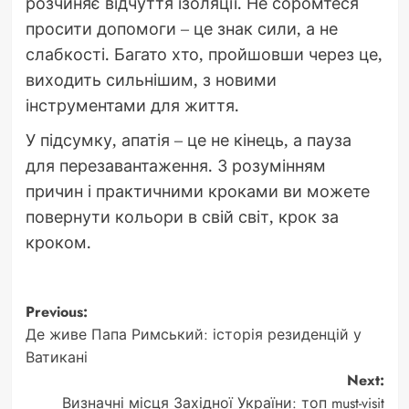
розчиняє відчуття ізоляції. Не соромтеся
просити допомоги – це знак сили, а не
слабкості. Багато хто, пройшовши через це,
виходить сильнішим, з новими
інструментами для життя.
У підсумку, апатія – це не кінець, а пауза
для перезавантаження. З розумінням
причин і практичними кроками ви можете
повернути кольори в свій світ, крок за
кроком.
Post
Previous:
Де живе Папа Римський: історія резиденцій у
navigation
Ватикані
Next:
Визначні місця Західної України: топ must-visit