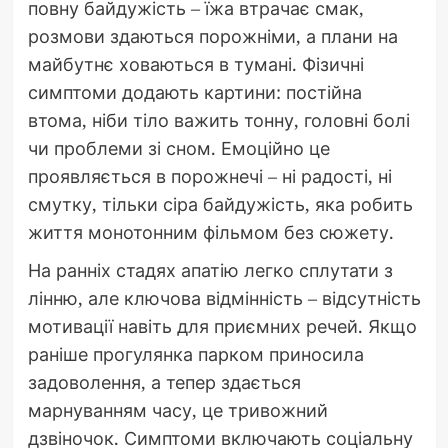
повну байдужість – їжа втрачає смак,
розмови здаються порожніми, а плани на
майбутнє ховаються в тумані. Фізичні
симптоми додають картини: постійна
втома, ніби тіло важить тонну, головні болі
чи проблеми зі сном. Емоційно це
проявляється в порожнечі – ні радості, ні
смутку, тільки сіра байдужість, яка робить
життя монотонним фільмом без сюжету.
На ранніх стадях апатію легко сплутати з
лінню, але ключова відмінність – відсутність
мотивації навіть для приємних речей. Якщо
раніше прогулянка парком приносила
задоволення, а тепер здається
марнуванням часу, це тривожний
дзвіночок. Симптоми включають соціальну