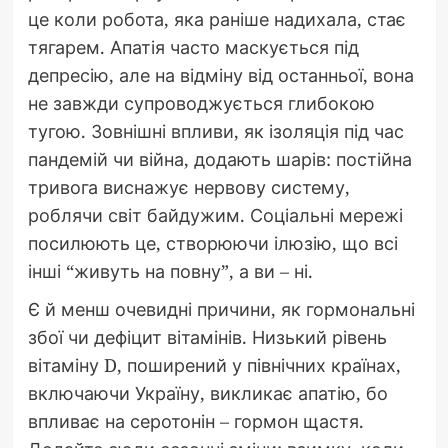
це коли робота, яка раніше надихала, стає
тягарем. Апатія часто маскується під
депресію, але на відміну від останньої, вона
не завжди супроводжується глибокою
тугою. Зовнішні впливи, як ізоляція під час
пандемій чи війна, додають шарів: постійна
тривога виснажує нервову систему,
роблячи світ байдужим. Соціальні мережі
посилюють це, створюючи ілюзію, що всі
інші “живуть на повну”, а ви – ні.
Є й менш очевидні причини, як гормональні
збої чи дефіцит вітамінів. Низький рівень
вітаміну D, поширений у північних країнах,
включаючи Україну, викликає апатію, бо
впливає на серотонін – гормон щастя.