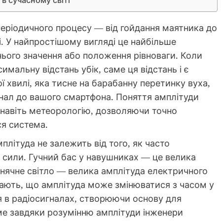
періодичного процесу — від гойдання маятника до
і. У найпростішому вигляді це найбільше
днього значення або положення рівноваги. Коли
мальну відстань убік, саме ця відстань і є
ї хвилі, яка тисне на барабанну перетинку вуха,
гнал до вашого смартфона. Поняття амплітуди
а навіть метеорологію, дозволяючи точно
ся система.
плітуда не залежить від того, як часто
о сили. Гучний бас у навушниках — це велика
онячне світло — велика амплітуда електричного
знають, що амплітуда може змінюватися з часом у
 в радіосигналах, створюючи основу для
аме завдяки розумінню амплітуди інженери