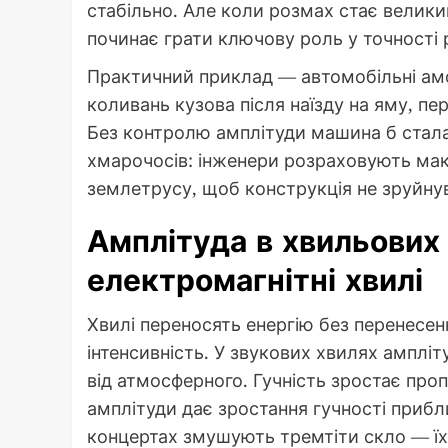
стабільно. Але коли розмах стає великим
починає грати ключову роль у точності 
Практичний приклад — автомобільні ам
коливань кузова після наїзду на яму, п
Без контролю амплітуди машина б стала
хмарочосів: інженери розраховують мак
землетрусу, щоб конструкція не зруйну
Амплітуда в хвильових 
електромагнітні хвилі
Хвилі переносять енергію без перенесен
інтенсивність. У звукових хвилях амплі
від атмосферного. Гучність зростає про
амплітуди дає зростання гучності прибл
концертах змушують тремтіти скло — їх