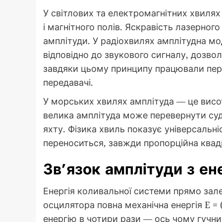
У світлових та електромагнітних хвилях
і магнітного полів. Яскравість лазерно
амплітуди. У радіохвилях амплітудна мо
відповідно до звукового сигналу, дозво
завдяки цьому принципу працювали перші
передавачі.
У морських хвилях амплітуда — це висот
велика амплітуда може перевернути суд
яхту. Фізика хвиль показує універсальні
переноситься, завжди пропорційна квад
Зв’язок амплітуди з ен
Енергія коливальної системи прямо зале
осцилятора повна механічна енергія E = 
енергію в чотири рази — ось чому гучни