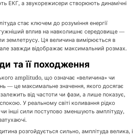
ують ЕКГ, а звукорежисери створюють динамічні
плітуда стає ключем до розуміння енергії
потужніший вплив на навколишнє середовище —
сили землетрусу. Ця величина вимірюється в
, але завжди відображає максимальний розмах.
ди та її походження
ького amplitudo, що означає «величина» чи
ань — це максимальне значення, якого досягає
 залежить від частоти чи фази, а лише показує,
 спокою. У реальному світі коливання рідко
я чи інші сили поступово зменшують амплітуду,
затухаючі.
дитина розгойдується сильно, амплітуда велика, і