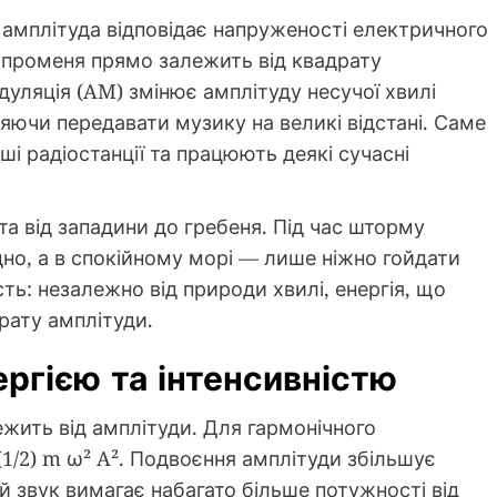
 амплітуда відповідає напруженості електричного
го променя прямо залежить від квадрату
дуляція (AM) змінює амплітуду несучої хвилі
ляючи передавати музику на великі відстані. Саме
 радіостанції та працюють деякі сучасні
а від западини до гребеня. Під час шторму
но, а в спокійному морі — лише ніжно гойдати
сть: незалежно від природи хвилі, енергія, що
рату амплітуди.
ергією та інтенсивністю
жить від амплітуди. Для гармонічного
(1/2) m ω² A². Подвоєння амплітуди збільшує
й звук вимагає набагато більше потужності від