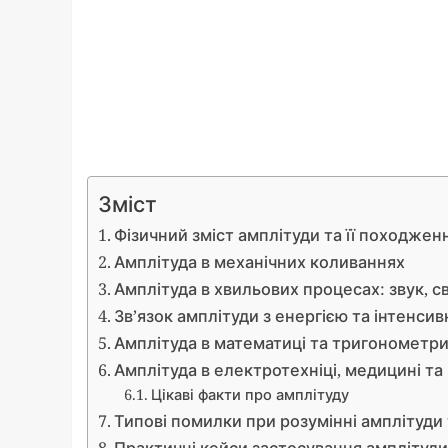
Зміст
Фізичний зміст амплітуди та її походжен
Амплітуда в механічних коливаннях
Амплітуда в хвильових процесах: звук, св
Зв’язок амплітуди з енергією та інтенсив
Амплітуда в математиці та тригонометр
Амплітуда в електротехніці, медицині та
Цікаві факти про амплітуду
Типові помилки при розумінні амплітуди 
Практичні кейси застосування амплітуди 