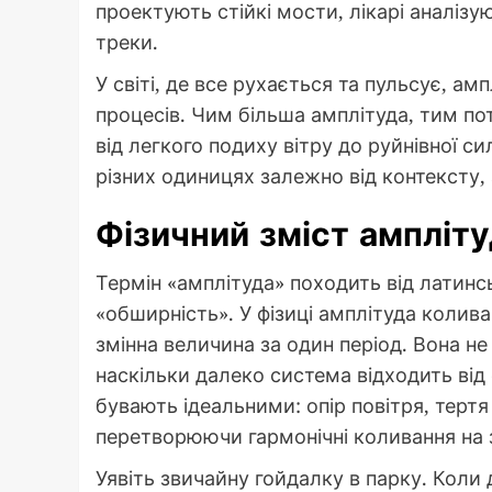
проектують стійкі мости, лікарі аналіз
треки.
У світі, де все рухається та пульсує, ам
процесів. Чим більша амплітуда, тим 
від легкого подиху вітру до руйнівної 
різних одиницях залежно від контексту
Фізичний зміст ампліту
Термін «амплітуда» походить від латинс
«обширність». У фізиці амплітуда колив
змінна величина за один період. Вона не
наскільки далеко система відходить від
бувають ідеальними: опір повітря, терт
перетворюючи гармонічні коливання на 
Уявіть звичайну гойдалку в парку. Коли 