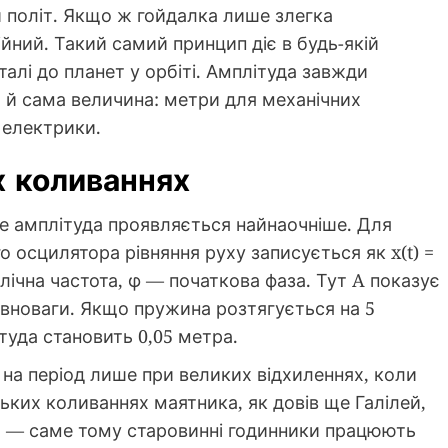
 політ. Якщо ж гойдалка лише злегка
ійний. Такий самий принцип діє в будь-якій
талі до планет у орбіті. Амплітуда завжди
о й сама величина: метри для механічних
 електрики.
х коливаннях
де амплітуда проявляється найнаочніше. Для
осцилятора рівняння руху записується як x(t) =
клічна частота, φ — початкова фаза. Тут A показує
вноваги. Якщо пружина розтягується на 5
туда становить 0,05 метра.
на період лише при великих відхиленнях, коли
ьких коливаннях маятника, як довів ще Галілей,
и — саме тому старовинні годинники працюють