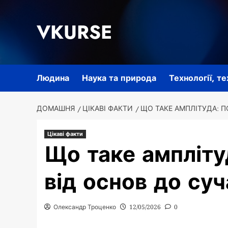
Перейти
до
VKURSE
вмісту
Людина
Наука та природа
Технології, т
ДОМАШНЯ
ЦІКАВІ ФАКТИ
ЩО ТАКЕ АМПЛІТУДА: 
Цікаві факти
Що таке ампліту
від основ до су
Олександр Троценко
12/05/2026
0