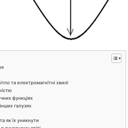
ня
ітло та електромагнітні хвилі
ністю
ичних функціях
 інших галузях
та як їх уникнути
в сучасному світі