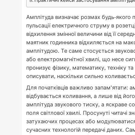
Амплітуда визначає розмах будь-якого 
пульсації електричного струму в розетц
відхилення змінної величини від її сере
маятник годинника відхиляється на макси
амплітудою. Те саме стосується звуково
або електромагнітної хвилі, що несе си
пронизує фізику, математику, техніку т
описувати, наскільки сильно коливаєть
Для початківців важливо запам’ятати: ам
відбувається коливання, а лише від йог
амплітуда звукового тиску, а яскраве с
поля світлової хвилі. Просунуті читачі 
затухаючих процесах або модулюватися
сучасних технологій передачі даних. С