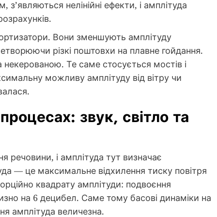
, з’являються нелінійні ефекти, і амплітуда
розрахунків.
ортизатори. Вони зменшують амплітуду
еретворюючи різкі поштовхи на плавне гойдання.
 некерованою. Те саме стосується мостів і
симальну можливу амплітуду від вітру чи
валася.
процесах: звук, світло та
ня речовини, і амплітуда тут визначає
туда — це максимальне відхилення тиску повітря
порційно квадрату амплітуди: подвоєння
изно на 6 децибел. Саме тому басові динаміки на
ня амплітуда величезна.