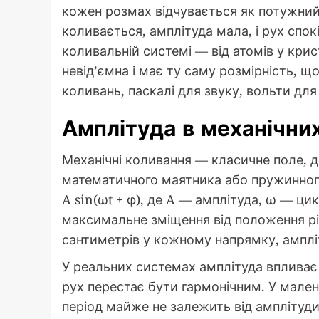
кожен розмах відчувається як потужний
коливається, амплітуда мала, і рух спок
коливальній системі — від атомів у крис
невід’ємна і має ту саму розмірність, щ
коливань, паскалі для звуку, вольти для
Амплітуда в механічни
Механічні коливання — класичне поле, 
математичного маятника або пружинного 
A sin(ωt + φ), де A — амплітуда, ω — ци
максимальне зміщення від положення рі
сантиметрів у кожному напрямку, амплі
У реальних системах амплітуда впливає 
рух перестає бути гармонічним. У мален
період майже не залежить від амплітуд