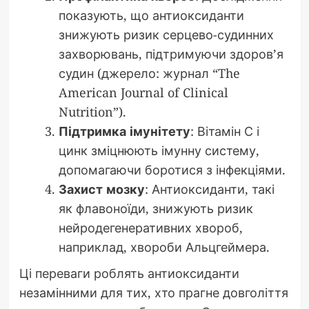
показують, що антиоксиданти
знижують ризик серцево-судинних
захворювань, підтримуючи здоров’я
судин (джерело: журнал “The
American Journal of Clinical
Nutrition”).
Підтримка імунітету
: Вітамін С і
цинк зміцнюють імунну систему,
допомагаючи боротися з інфекціями.
Захист мозку
: Антиоксиданти, такі
як флавоноїди, знижують ризик
нейродегенеративних хвороб,
наприклад, хвороби Альцгеймера.
Ці переваги роблять антиоксиданти
незамінними для тих, хто прагне довголіття