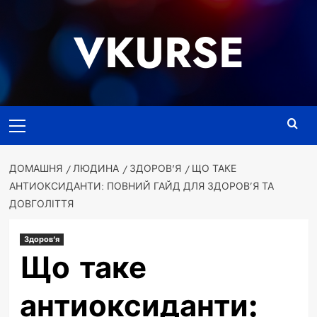
Перейти
до
VKURSE
вмісту
Основне
меню
ДОМАШНЯ
ЛЮДИНА
ЗДОРОВ'Я
ЩО ТАКЕ
АНТИОКСИДАНТИ: ПОВНИЙ ГАЙД ДЛЯ ЗДОРОВ’Я ТА
ДОВГОЛІТТЯ
Здоров'я
Що таке
антиоксиданти: