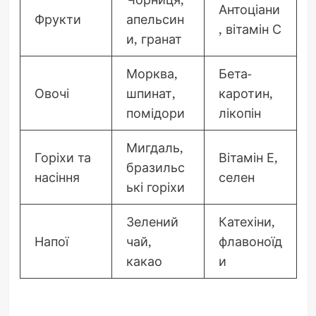
Антоціани
Фрукти
апельсин
, вітамін С
и, гранат
Морква,
Бета-
Овочі
шпинат,
каротин,
помідори
лікопін
Мигдаль,
Горіхи та
Вітамін Е,
бразильс
насіння
селен
ькі горіхи
Зелений
Катехіни,
Напої
чай,
флавоноїд
какао
и