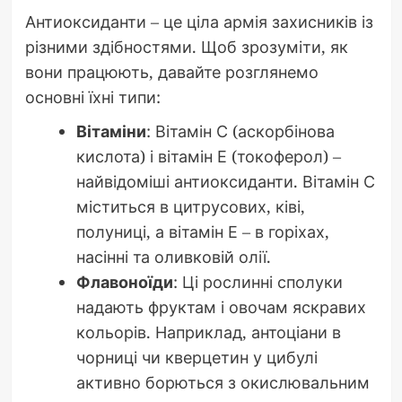
Антиоксиданти – це ціла армія захисників із
різними здібностями. Щоб зрозуміти, як
вони працюють, давайте розглянемо
основні їхні типи:
Вітаміни
: Вітамін С (аскорбінова
кислота) і вітамін Е (токоферол) –
найвідоміші антиоксиданти. Вітамін С
міститься в цитрусових, ківі,
полуниці, а вітамін Е – в горіхах,
насінні та оливковій олії.
Флавоноїди
: Ці рослинні сполуки
надають фруктам і овочам яскравих
кольорів. Наприклад, антоціани в
чорниці чи кверцетин у цибулі
активно борються з окислювальним