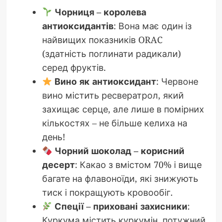
Чорниця – королева
антиоксидантів
: Вона має один із
найвищих показників ORAC
(здатність поглинати радикали)
серед фруктів.
Вино як антиоксидант
: Червоне
вино містить ресвератрол, який
захищає серце, але лише в помірних
кількостях – не більше келиха на
день!
Чорний шоколад – корисний
десерт
: Какао з вмістом 70% і вище
багате на флавоноїди, які знижують
тиск і покращують кровообіг.
Спеції – приховані захисники
:
Куркума містить куркумін, потужний