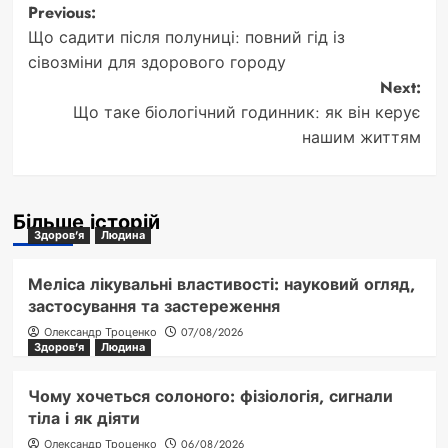
Post
Previous:
Що садити після полуниці: повний гід із
navigation
сівозміни для здорового городу
Next:
Що таке біологічний годинник: як він керує
нашим життям
Більше історій
Здоров'я
Людина
Меліса лікувальні властивості: науковий огляд,
застосування та застереження
Олександр Троценко
07/08/2026
Здоров'я
Людина
Чому хочеться солоного: фізіологія, сигнали
тіла і як діяти
Олександр Троценко
06/08/2026