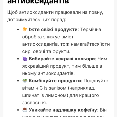
антиоксидантів
Щоб антиоксиданти працювали на повну,
дотримуйтесь цих порад:
Їжте свіжі продукти
: Термічна
обробка знижує вміст
антиоксидантів, тож намагайтеся їсти
сирі овочі та фрукти.
Вибирайте яскраві кольори
: Чим
яскравіший продукт, тим більше в
ньому антиоксидантів.
Комбінуйте продукти
: Поєднуйте
вітамін С із залізом (наприклад,
шпинат із лимоном) для кращого
засвоєння.
Уникайте надлишку кофеїну
: Він
може знижувати засвоєння деяких