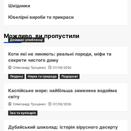
Шкідники
Ювелірні вироби та прикраси
Можливо, ви пропустили
Домашні улюбленці
Коти які не линяють: реальні породи, міфи та
секрети чистого дому
Олександр Троценко
07/08/2026
Людина
Наука та природа
Подорожі
Каспійське море: найбільша замкнена водойма
світу
Олександр Троценко
07/08/2026
Їжа та кулінарія
Дубайський шоколад: історія вірусного десерту