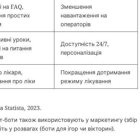
і на FAQ,
Зменшення
ня простих
навантаження на
м
операторів
ивні уроки,
Доступність 24/7,
і на питання
персоналізація
ів
 лікаря,
Покращення дотримання
ання про ліки
режиму лікування
 Statista, 2023.
т-боти також використовують у маркетингу (збір
віть у розвагах (боти для ігор чи вікторин).