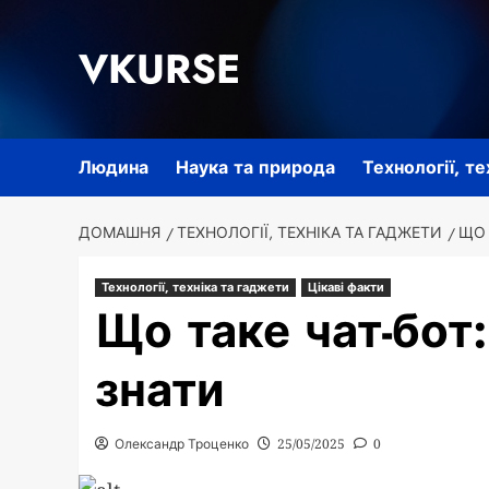
Перейти
до
VKURSE
вмісту
Людина
Наука та природа
Технології, т
ДОМАШНЯ
ТЕХНОЛОГІЇ, ТЕХНІКА ТА ГАДЖЕТИ
ЩО 
Технології, техніка та гаджети
Цікаві факти
Що таке чат-бот:
знати
Олександр Троценко
25/05/2025
0