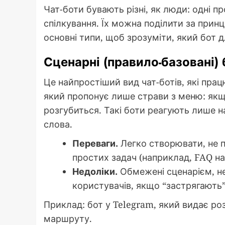
Чат-боти бувають різні, як люди: одні про
спілкування. Їх можна поділити за прин
основні типи, щоб зрозуміти, який бот д
Сценарні (правило-базовані) 
Це найпростіший вид чат-ботів, які прац
який пропонує лише страви з меню: якщ
розгубиться. Такі боти реагують лише н
слова.
Переваги.
Легко створювати, не п
простих задач (наприклад, FAQ на 
Недоліки.
Обмежені сценарієм, не
користувачів, якщо “застрягають”
Приклад: бот у Telegram, який видає ро
маршруту.