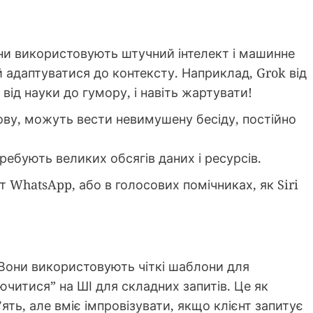
они використовують штучний інтелект і машинне
й адаптуватися до контексту. Наприклад, Grok від
від науки до гумору, і навіть жартувати!
ву, можуть вести невимушену бесіду, постійно
ребують великих обсягів даних і ресурсів.
т WhatsApp, або в голосових помічниках, як Siri
. Вони використовують чіткі шаблони для
читися” на ШІ для складних запитів. Це як
ть, але вміє імпровізувати, якщо клієнт запитує