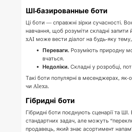
ШІ-базированные боти
Ці боти — справжні зірки сучасності. В
навчання, щоб розуміти складні запити 
xAI може вести діалог на будь-яку тему, 
Переваги.
Розуміють природну мо
вчаться.
Недоліки.
Складні у розробці, пот
Такі боти популярні в месенджерах, як-о
чи Alexa.
Гібридні боти
Гібридні боти поєднують сценарії та ШІ
стандартних задач, але можуть “переклю
продавець, який знає асортимент напам’я