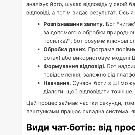
аналізує його, шукає відповідь у своїй б
відповіді, а потім видає результат. Ось 
Розпізнавання запиту.
Бот “читає
за допомогою обробки природної 
посилка?”, бот розуміє ключові сл
Обробка даних.
Програма порівню
ботах) або використовує моделі ШІ,
Формування відповіді.
Бот надсил
повідомлення, залежно від платф
Навчання.
Сучасні боти з ШІ мож
діалоги, щоб відповідати точніше.
Цей процес займає частки секунди, тому
лаштунками працює складна система, як
Види чат-ботів: від пр