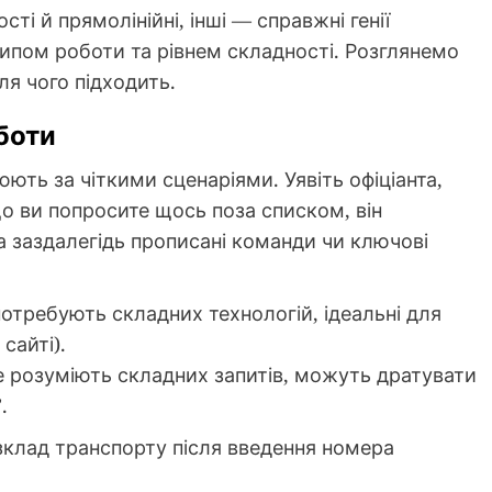
сті й прямолінійні, інші — справжні генії
ципом роботи та рівнем складності. Розглянемо
ля чого підходить.
боти
юють за чіткими сценаріями. Уявіть офіціанта,
о ви попросите щось поза списком, він
а заздалегідь прописані команди чи ключові
отребують складних технологій, ідеальні для
сайті).
 розуміють складних запитів, можуть дратувати
.
зклад транспорту після введення номера