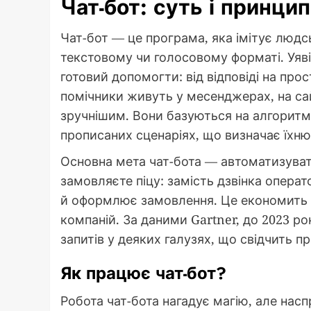
Чат-бот: суть і принци
Чат-бот — це програма, яка імітує людс
текстовому чи голосовому форматі. Уяв
готовий допомогти: від відповіді на про
помічники живуть у месенджерах, на са
зручнішим. Вони базуються на алгоритма
прописаних сценаріях, що визначає їхню
Основна мета чат-бота — автоматизувати
замовляєте піцу: замість дзвінка опера
й оформлює замовлення. Це економить ча
компаній. За даними Gartner, до 2023 р
запитів у деяких галузях, що свідчить пр
Як працює чат-бот?
Робота чат-бота нагадує магію, але насп