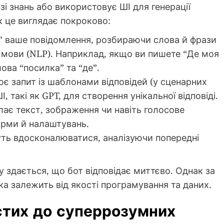
азі знань або використовує ШІ для генерації
як це виглядає покроково:
” ваше повідомлення, розбираючи слова й фрази
мови (NLP). Наприклад, якщо ви пишете “Де моя
ова “посилка” та “де”.
є запит із шаблонами відповідей (у сценарних
 такі як GPT, для створення унікальної відповіді.
ає текст, зображення чи навіть голосове
орми й налаштувань.
уть вдосконалюватися, аналізуючи попередні
 здається, що бот відповідає миттєво. Однак за
а залежить від якості програмування та даних.
остих до суперрозумних