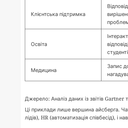
Відповід
Клієнтська підтримка
вирішен
пробле
Інтеракт
Освіта
відповід
студент
Запис до
Медицина
нагадув
Джерело: Аналіз даних із звітів Gartner та
Ці приклади лише вершина айсберга. Ча
лідів), HR (автоматизація співбесід), і на