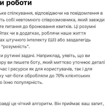
пи роботи
ьке спілкування, відповідаючи на повідомлення в
іть собі невтомного співрозмовника, який завжди
сте питання до бронювання квитків. Ці розумні
йтах чи в додатках, роблячи наше життя
х штучного інтелекту (ШІ) або заздалегідь
 “розумність”.
 рутинні задачі. Наприклад, уявіть, що ви
тору ви пишете боту, який миттєво уточнює деталі
с і ресурси як для користувачів, так і для
оку чат-боти обробляли до 70% клієнтських
о їхню популярність.
равді це чіткий алгоритм. Він приймає ваш запит,