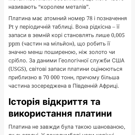
називають “королем металів”.
Платина має атомний номер 78 і позначення
Pt у періодичній таблиці. Вона рідкісна – її
запаси в земній корі становлять лише 0,005
ppm (частин на мільйон), що робить її
значно менш поширеною, ніж золото чи
срібло. За даними Геологічної служби США
(USGS), світові запаси платини оцінюються
приблизно в 70 000 тонн, причому більша
частина зосереджена в Південній Африці.
Історія відкриття та
використання платини
Платина не завжди була такою шанованою,
як сьогодні. У доколумбові часи корінні