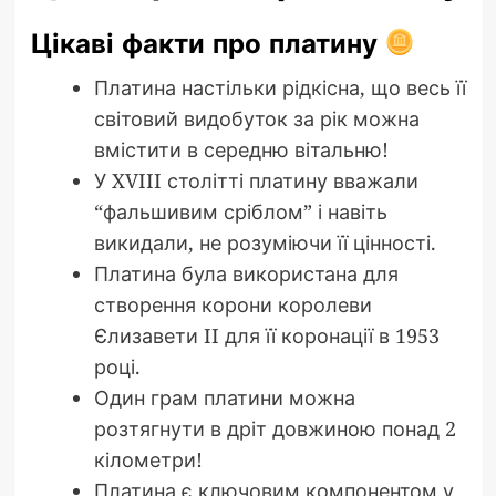
Цікаві факти про платину
Платина настільки рідкісна, що весь її
світовий видобуток за рік можна
вмістити в середню вітальню!
У XVIII столітті платину вважали
“фальшивим сріблом” і навіть
викидали, не розуміючи її цінності.
Платина була використана для
створення корони королеви
Єлизавети II для її коронації в 1953
році.
Один грам платини можна
розтягнути в дріт довжиною понад 2
кілометри!
Платина є ключовим компонентом у