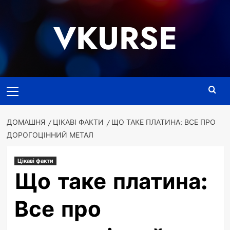
Перейти
до
VKURSE
вмісту
Основне
меню
ДОМАШНЯ
ЦІКАВІ ФАКТИ
ЩО ТАКЕ ПЛАТИНА: ВСЕ ПРО
ДОРОГОЦІННИЙ МЕТАЛ
Цікаві факти
Що таке платина:
Все про