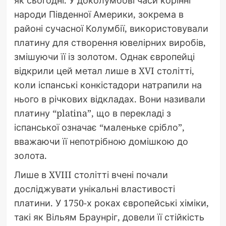
народи Південної Америки, зокрема в
районі сучасної Колумбії, використовували
платину для створення ювелірних виробів,
змішуючи її із золотом. Однак європейці
відкрили цей метал лише в XVI столітті,
коли іспанські конкістадори натрапили на
нього в річкових відкладах. Вони називали
платину “platina”, що в перекладі з
іспанської означає “маленьке срібло”,
вважаючи її непотрібною домішкою до
золота.
Лише в XVIII столітті вчені почали
досліджувати унікальні властивості
платини. У 1750-х роках європейські хіміки,
такі як Вільям Браунріг, довели її стійкість