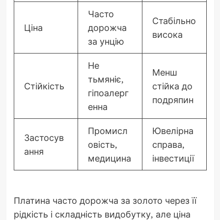
Часто
Стабільно
Ціна
дорожча
висока
за унцію
Не
Менш
тьмяніє,
Стійкість
стійка до
гіпоалерг
подряпин
енна
Промисл
Ювелірна
Застосув
овість,
справа,
ання
медицина
інвестиції
Платина часто дорожча за золото через її
рідкість і складність видобутку, але ціна