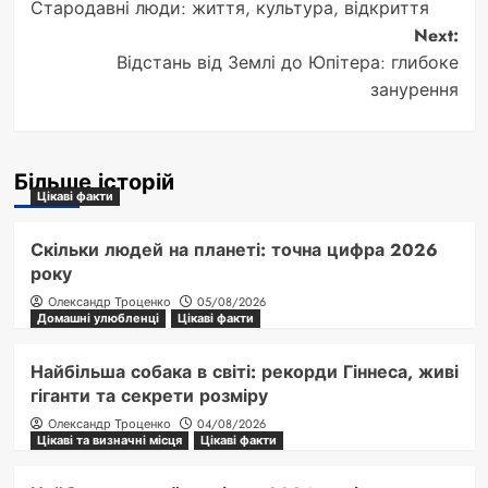
Стародавні люди: життя, культура, відкриття
navigation
Next:
Відстань від Землі до Юпітера: глибоке
занурення
Більше історій
Цікаві факти
Скільки людей на планеті: точна цифра 2026
року
Олександр Троценко
05/08/2026
Домашні улюбленці
Цікаві факти
Найбільша собака в світі: рекорди Гіннеса, живі
гіганти та секрети розміру
Олександр Троценко
04/08/2026
Цікаві та визначні місця
Цікаві факти