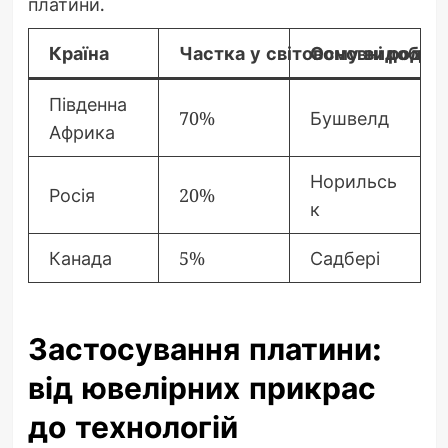
платини.
Країна
Частка у світовому видобутк
Основні родо
Південна
70%
Бушвелд
Африка
Норильсь
Росія
20%
к
Канада
5%
Садбері
Застосування платини:
від ювелірних прикрас
до технологій