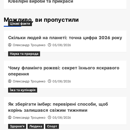
Ювелірні вироби та прикраси
Можливо, ви пропустили
Цікаві факти
Скільки людей на планеті: точна цифра 2026 року
Олександр Троценко
05/08/2026
Наука та природа
Чому фламінго рожеві: секрет їхнього яскравого
оперення
Олександр Троценко
05/08/2026
Їжа та кулінарія
Як зберігати імбир: перевірені способи, щоб
корінь залишався свіжим тижнями
Олександр Троценко
05/08/2026
Здоров'я
Людина
Спорт