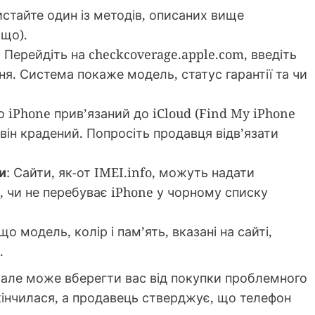
истайте один із методів, описаних вище
ощо).
: Перейдіть на checkcoverage.apple.com, введіть
ня. Система покаже модель, статус гарантії та чи
о iPhone прив’язаний до iCloud (Find My iPhone
він крадений. Попросіть продавця відв’язати
и
: Сайти, як-от IMEI.info, можуть надати
, чи не перебуває iPhone у чорному списку
що модель, колір і пам’ять, вказані на сайті,
.
 але може вберегти вас від покупки проблемного
кінчилася, а продавець стверджує, що телефон