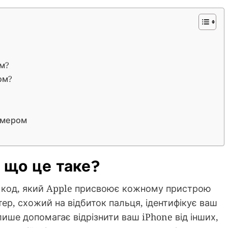
ом?
ом?
номером
: що це таке?
й код, який Apple присвоює кожному пристрою
ітер, схожий на відбиток пальця, ідентифікує ваш
лише допомагає відрізнити ваш iPhone від інших,