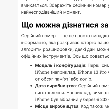
вмикається. Збережіть серійний номер у
найнесподіваніший момент.
Що можна дізнатися з
Серійний номер — це не просто випадков
інформацію, яка розкриває історію вашо
алгоритм розшифровки, деякі дані мож
офіційних інструментів. Ось що ховаєть
Модель і конфігурація
: Перші си
iPhone (наприклад, iPhone 13 Pro ч
от обсяг пам’яті або колір.
Дата виробництва
: Серійний ном
виготовлення. Наприклад, символ
iPhone був зібраний у березні 202
Місце виробництва
: Код також м