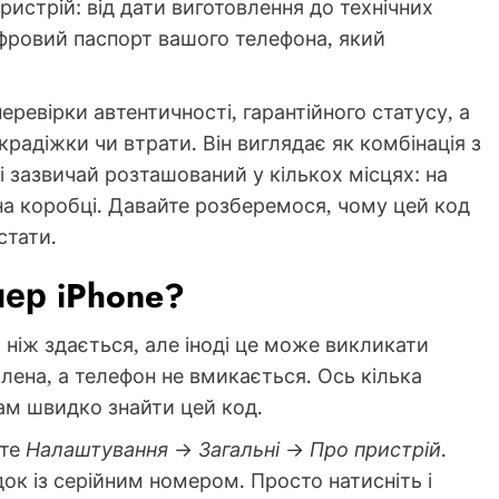
ристрій: від дати виготовлення до технічних
фровий паспорт вашого телефона, який
ревірки автентичності, гарантійного статусу, а
радіжки чи втрати. Він виглядає як комбінація з
і зазвичай розташований у кількох місцях: на
на коробці. Давайте розберемося, чому цей код
стати.
мер iPhone?
 ніж здається, але іноді це може викликати
ена, а телефон не вмикається. Ось кілька
ам швидко знайти цей код.
йте
Налаштування
→
Загальні
→
Про пристрій
.
док із серійним номером. Просто натисніть і