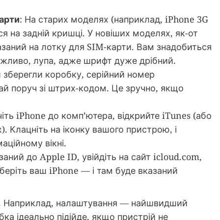
карти
: На старих моделях (наприклад, iPhone 3G
я на задній кришці. У новіших моделях, як-от
казаний на лотку для SIM-карти. Вам знадобиться
ожливо, лупа, адже шрифт дуже дрібний.
и зберегли коробку, серійний номер
ай поруч зі штрих-кодом. Це зручно, якщо
чіть iPhone до комп’ютера, відкрийте iTunes (або
х). Клацніть на іконку вашого пристрою, і
аційному вікні.
аний до Apple ID, увійдіть на сайт icloud.com,
иберіть ваш iPhone — і там буде вказаний
ги. Наприклад, налаштування — найшвидший
бка ідеально підійде, якщо пристрій не