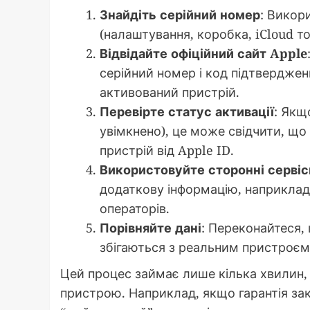
Знайдіть серійний номер
: Викор
(налаштування, коробка, iCloud т
Відвідайте офіційний сайт Apple
серійний номер і код підтверджен
активований пристрій.
Перевірте статус активації
: Якщ
увімкнено), це може свідчити, що 
пристрій від Apple ID.
Використовуйте сторонні сервіс
додаткову інформацію, наприклад
операторів.
Порівняйте дані
: Переконайтеся, 
збігаються з реальним пристроєм
Цей процес займає лише кілька хвилин,
пристрою. Наприклад, якщо гарантія за