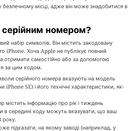
 безпечному місці, адже він може знадобитися в
а серійним номером?
ий набір символів. Він містить закодовану
го iPhone. Хоча Apple не публікує повний
на отримати самостійно або за допомогою
ся за цим кодом.
мволи серійного номера вказують на модель
и iPhone SE) і його технічні характеристики, як-
ер містить інформацію про рік і тиждень
и в середині коду можуть вказувати, що ваш
3 року.
оже підказати, на якому заводі (наприклад, у