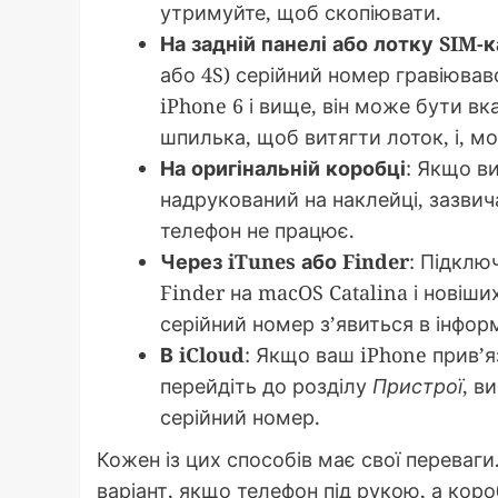
утримуйте, щоб скопіювати.
На задній панелі або лотку SIM-
або 4S) серійний номер гравіювавс
iPhone 6 і вище, він може бути в
шпилька, щоб витягти лоток, і, м
На оригінальній коробці
: Якщо в
надрукований на наклейці, зазвич
телефон не працює.
Через iTunes або Finder
: Підклю
Finder на macOS Catalina і новіши
серійний номер з’явиться в інформ
В iCloud
: Якщо ваш iPhone прив’яз
перейдіть до розділу
Пристрої
, в
серійний номер.
Кожен із цих способів має свої перева
варіант, якщо телефон під рукою, а коро