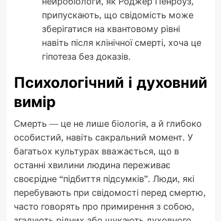
нейробіологи, як Роджер Пенроуз,
припускають, що свідомість може
зберігатися на квантовому рівні
навіть після клінічної смерті, хоча це
гіпотеза без доказів.
Психологічний і духовний
вимір
Смерть — це не лише біологія, а й глибоко
особистий, навіть сакральний момент. У
багатьох культурах вважається, що в
останні хвилини людина переживає
своєрідне “підбиття підсумків”. Люди, які
перебувають при свідомості перед смертю,
часто говорять про примирення з собою,
згадують рідних або шукають духовного