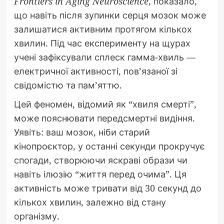
Frontiers in Aging Neuroscience
, показало,
що навіть після зупинки серця мозок може
залишатися активним протягом кількох
хвилин. Під час експерименту на щурах
учені зафіксували сплеск гамма-хвиль —
електричної активності, пов’язаної зі
свідомістю та пам’яттю.
Цей феномен, відомий як “хвиля смерті”,
може пояснювати передсмертні видіння.
Уявіть: ваш мозок, ніби старий
кінопроєктор, у останні секунди прокручує
спогади, створюючи яскраві образи чи
навіть ілюзію “життя перед очима”. Ця
активність може тривати від 30 секунд до
кількох хвилин, залежно від стану
організму.