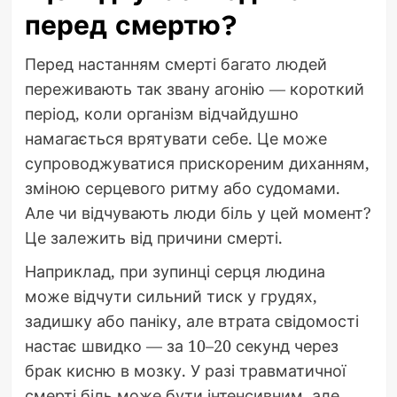
перед смертю?
Перед настанням смерті багато людей
переживають так звану агонію — короткий
період, коли організм відчайдушно
намагається врятувати себе. Це може
супроводжуватися прискореним диханням,
зміною серцевого ритму або судомами.
Але чи відчувають люди біль у цей момент?
Це залежить від причини смерті.
Наприклад, при зупинці серця людина
може відчути сильний тиск у грудях,
задишку або паніку, але втрата свідомості
настає швидко — за 10–20 секунд через
брак кисню в мозку. У разі травматичної
смерті біль може бути інтенсивним, але