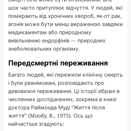
шок часто притуплює відчуття. У людей, які
помирають від хронічних хвороб, як-от рак,
агонія може бути менш вираженою завдяки
медикаментам або природному
вивільненню ендорфінів — природних
знеболювальних організму.
Передсмертні переживання
Багато людей, які пережили клінічну смерть
і були реанімовані, розповідають про
дивовижні переживання. Ці історії зібрані в
численних дослідженнях, зокрема в книзі
доктора Раймонда Муді “Життя після
життя” (Moody, R., 1975). Ось що
найчастіше згадують: