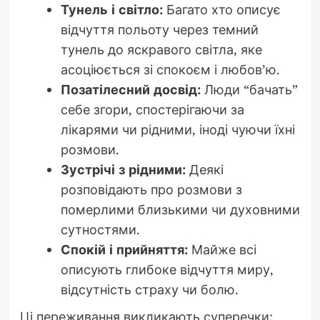
Тунель і світло:
Багато хто описує
відчуття польоту через темний
тунель до яскравого світла, яке
асоціюється зі спокоєм і любов’ю.
Позатілесний досвід:
Люди “бачать”
себе згори, спостерігаючи за
лікарями чи рідними, іноді чуючи їхні
розмови.
Зустрічі з рідними:
Деякі
розповідають про розмови з
померлими близькими чи духовними
сутностями.
Спокій і прийняття:
Майже всі
описують глибоке відчуття миру,
відсутність страху чи болю.
Ці переживання викликають суперечки: