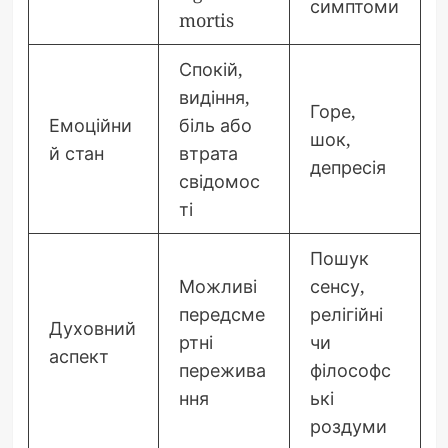
симптоми
mortis
Спокій,
видіння,
Горе,
Емоційни
біль або
шок,
й стан
втрата
депресія
свідомос
ті
Пошук
Можливі
сенсу,
передсме
релігійні
Духовний
ртні
чи
аспект
пережива
філософс
ння
ькі
роздуми