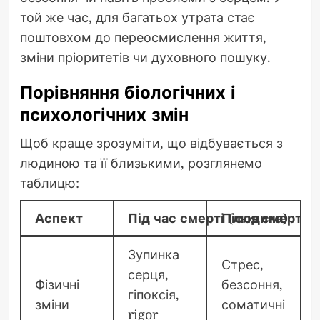
той же час, для багатьох утрата стає
поштовхом до переосмислення життя,
зміни пріоритетів чи духовного пошуку.
Порівняння біологічних і
психологічних змін
Щоб краще зрозуміти, що відбувається з
людиною та її близькими, розглянемо
таблицю:
Аспект
Під час смерті (людина)
Після смерті (
Зупинка
Стрес,
серця,
Фізичні
безсоння,
гіпоксія,
зміни
соматичні
rigor