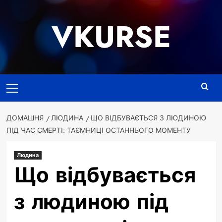
Перейти
до
VKURSE
вмісту
Основне
меню
ДОМАШНЯ
ЛЮДИНА
ЩО ВІДБУВАЄТЬСЯ З ЛЮДИНОЮ
ПІД ЧАС СМЕРТІ: ТАЄМНИЦІ ОСТАННЬОГО МОМЕНТУ
Людина
Що відбувається
з людиною під