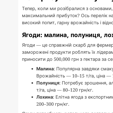
Тепер, коли ми розібралися з основами,
максимальний прибуток? Ось перелік на
високий попит, гарну врожайність і відн
Ягоди: малина, полуниця, ло
Ягоди — це справжній скарб для фермерів
заморожені продукти роблять їх лідера
приносити до 500,000 грн з гектара за с
Малина
: Популярна завдяки смаку
Врожайність — 10–15 т/га, ціна — 
Полуниця
: Потребує зрошення, а
т/га, ціна — 80–120 грн/кг.
Лохина
: Елітна ягода з експортни
200–300 грн/кг.