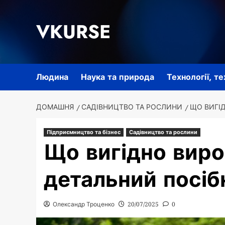
Перейти
до
VKURSE
вмісту
Людина
Наука та природа
Технології, т
ДОМАШНЯ
САДІВНИЦТВО ТА РОСЛИНИ
ЩО ВИГІД
Підприємництво та бізнес
Садівництво та рослини
Що вигідно виро
детальний посіб
Олександр Троценко
20/07/2025
0