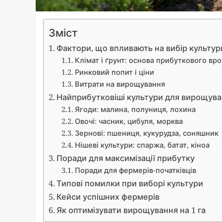
Зміст
Фактори, що впливають на вибір культур
Клімат і ґрунт: основа прибуткового вр
Ринковий попит і ціни
Витрати на вирощування
Найприбутковіші культури для вирощуван
Ягоди: малина, полуниця, лохина
Овочі: часник, цибуля, морква
Зернові: пшениця, кукурудза, соняшник
Нішеві культури: спаржа, батат, кіноа
Поради для максимізації прибутку
Поради для фермерів-початківців
Типові помилки при виборі культури
Кейси успішних фермерів
Як оптимізувати вирощування на 1 га