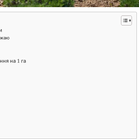
и
ожаю
ня на 1 га