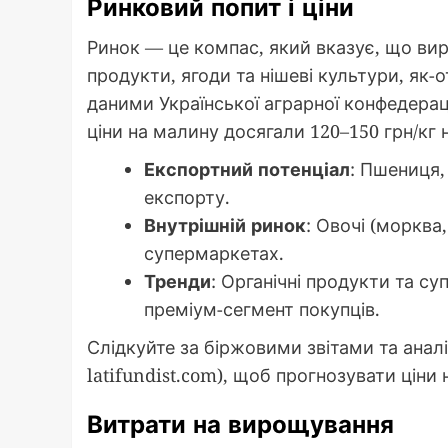
Ринковий попит і ціни
Ринок — це компас, який вказує, що виро
продукти, ягоди та нішеві культури, як-
даними Української аграрної конфедерації
ціни на малину досягали 120–150 грн/кг
Експортний потенціал
: Пшениця,
експорту.
Внутрішній ринок
: Овочі (морква
супермаркетах.
Тренди
: Органічні продукти та с
преміум-сегмент покупців.
Слідкуйте за біржовими звітами та анал
latifundist.com), щоб прогнозувати ціни 
Витрати на вирощування