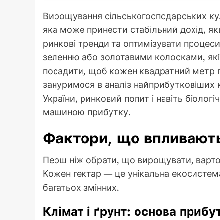
Вирощування сільськогосподарських куль
яка може принести стабільний дохід, я
ринкові тренди та оптимізувати процеси
зеленню або золотавими колосками, як
посадити, щоб кожен квадратний метр п
зануримося в аналіз найприбутковіших к
України, ринковий попит і навіть біолог
машиною прибутку.
Фактори, що впливають
Перш ніж обрати, що вирощувати, варто 
Кожен гектар — це унікальна екосистема
багатьох змінних.
Клімат і ґрунт: основа приб