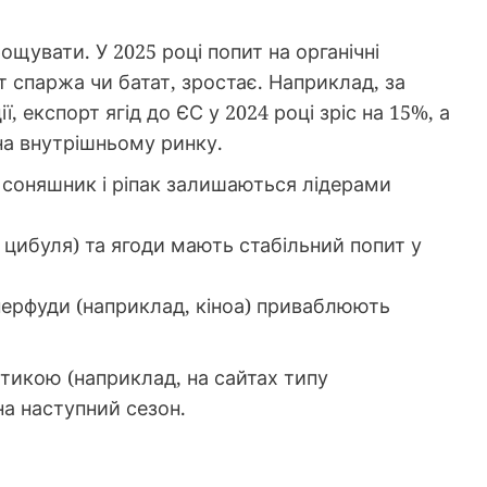
щувати. У 2025 році попит на органічні
от спаржа чи батат, зростає. Наприклад, за
, експорт ягід до ЄС у 2024 році зріс на 15%, а
 на внутрішньому ринку.
 соняшник і ріпак залишаються лідерами
, цибуля) та ягоди мають стабільний попит у
уперфуди (наприклад, кіноа) приваблюють
ітикою (наприклад, на сайтах типу
на наступний сезон.