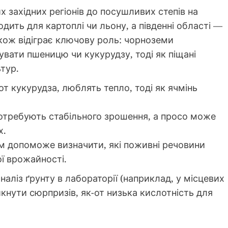
их західних регіонів до посушливих степів на
одить для картоплі чи льону, а південні області —
акож відіграє ключову роль: чорноземи
вати пшеницю чи кукурудзу, тоді як піщані
тур.
-от кукурудза, люблять тепло, тоді як ячмінь
отребують стабільного зрошення, а просо може
х.
вом допоможе визначити, які поживні речовини
ї врожайності.
ліз ґрунту в лабораторії (наприклад, у місцевих
кнути сюрпризів, як-от низька кислотність для