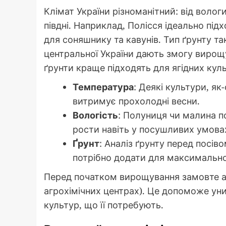
Клімат України різноманітний: від волог
півдні. Наприклад, Полісся ідеально підх
для соняшнику та кавунів. Тип ґрунту т
центральної України дають змогу вирощу
ґрунти краще підходять для ягідних куль
Температура
: Деякі культури, як
витримує прохолодні весни.
Вологість
: Полуниця чи малина п
рости навіть у посушливих умова
Ґрунт
: Аналіз ґрунту перед посі
потрібно додати для максимально
Перед початком вирощування замовте ана
агрохімічних центрах). Це допоможе уни
культур, що її потребують.