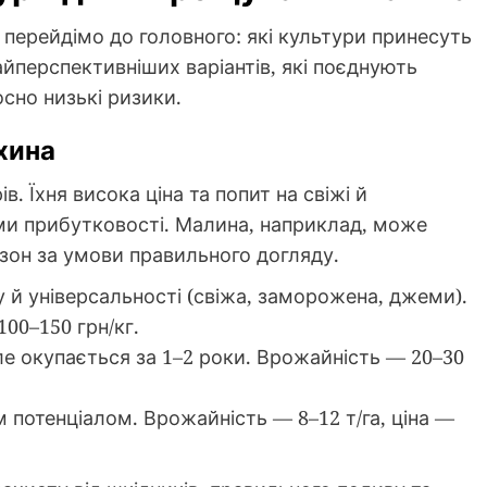
 перейдімо до головного: які культури принесуть
йперспективніших варіантів, які поєднують
осно низькі ризики.
хина
. Їхня висока ціна та попит на свіжі й
ми прибутковості. Малина, наприклад, може
езон за умови правильного догляду.
 й універсальності (свіжа, заморожена, джеми).
100–150 грн/кг.
ле окупається за 1–2 роки. Врожайність — 20–30
м потенціалом. Врожайність — 8–12 т/га, ціна —