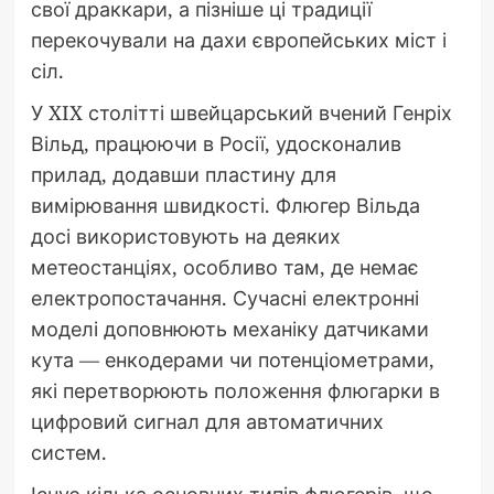
свої драккари, а пізніше ці традиції
перекочували на дахи європейських міст і
сіл.
У XIX столітті швейцарський вчений Генріх
Вільд, працюючи в Росії, удосконалив
прилад, додавши пластину для
вимірювання швидкості. Флюгер Вільда
досі використовують на деяких
метеостанціях, особливо там, де немає
електропостачання. Сучасні електронні
моделі доповнюють механіку датчиками
кута — енкодерами чи потенціометрами,
які перетворюють положення флюгарки в
цифровий сигнал для автоматичних
систем.
Існує кілька основних типів флюгерів, що