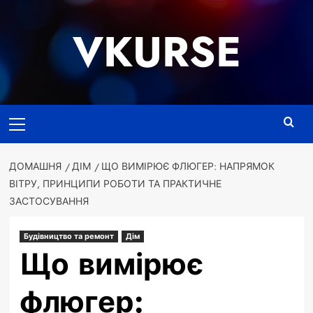
Перейти
до
VKURSE
вмісту
Основне
меню
ДОМАШНЯ
ДІМ
ЩО ВИМІРЮЄ ФЛЮГЕР: НАПРЯМОК
ВІТРУ, ПРИНЦИПИ РОБОТИ ТА ПРАКТИЧНЕ
ЗАСТОСУВАННЯ
Будівництво та ремонт
Дім
Що вимірює
флюгер: