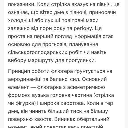
показники. Коли стрілка вказує на північ, це
означає, що вітер дме з півночі, приносячи
холодніші або сухіші повітряні маси
залежно від пори року та регіону. Ця
проста на перший погляд інформація стає
основою для прогнозів, планування
сільськогосподарських робіт чи навіть
вибору маршруту для прогулянки.
Принцип роботи флюгера ґрунтується на
аеродинаміці та балансі сил. Основний
елемент — флюгарка з асиметричною
формою: вузька головна частина (стрілка
чи фігурка) і широка хвостова. Коли вітер
дме, він чинить більший тиск на більшу
поверхню хвоста. Виникає обертальний
момент, який повертає весь пристрій