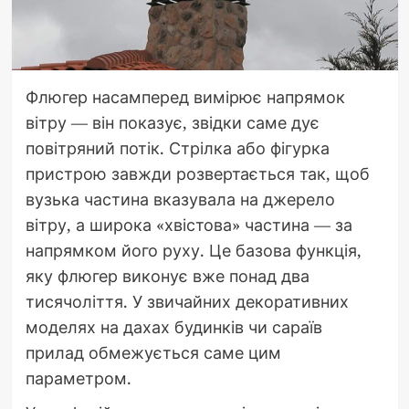
Флюгер насамперед вимірює напрямок
вітру — він показує, звідки саме дує
повітряний потік. Стрілка або фігурка
пристрою завжди розвертається так, щоб
вузька частина вказувала на джерело
вітру, а широка «хвістова» частина — за
напрямком його руху. Це базова функція,
яку флюгер виконує вже понад два
тисячоліття. У звичайних декоративних
моделях на дахах будинків чи сараїв
прилад обмежується саме цим
параметром.