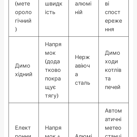
(мете
швидк
алюмі
ві
ороло
ість
ній
спост
гічний
ереже
)
ння
Напря
мок
Димо
Нерж
(дода
ходи
Димо
авіюч
тково
котлів
хідний
а
покра
та
сталь
щує
печей
тягу)
Автом
атичні
Елект
Напря
метео
ронни
мок +
Алюмі
станці