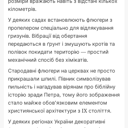
розміри вражають навіть з відстані кількох
кілометрів.
У деяких садах встановлюють флюгери з
пропелером спеціально для відлякування
гризунів. Вібрації від обертання
передаються в ґрунт і змушують кротів та
полівок покидати територію — простий
механічний спосіб без хімікатів.
Стародавні флюгери на церквах не просто
прикрашали шпилі. Півник символізував
пильність і нагадував вірянам про біблійну
історію зради Петра, тому його зображення
стало майже обов’язковим елементом
християнської архітектури з IX століття.
У деяких регіонах України декоративні