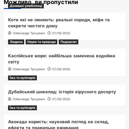
Можливо, ви пропустили
Домашні улюбленці
Коти які не линяють: реальні породи, міфи та
секрети чистого дому
Олександр Троценко
07/08/2026
Людина
Наука та природа
Подорожі
Каспійське море: найбільша замкнена водойма
світу
Олександр Троценко
07/08/2026
Їжа та кулінарія
Дубайський шоколад: історія вірусного десерту
Олександр Троценко
07/08/2026
Їжа та кулінарія
Авокадо користь: науковий погляд на склад,
ефекти та правильне вживання