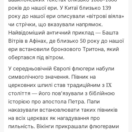
років до нашої ери. У Китаї близько 139
року до нашої ери описували «вітрові віяла»
чи стрічки, що вказували напрямок.
Найвідоміший античний приклад — Башта
Вітрів в Афінах, де близько 50 року до нашої
ери встановили бронзового Тритона, який
обертався під вітром.
У середньовічній Європі флюгери набули
символічного значення. Півник на
церковних шпилі став традиційним з IX
століття — його пов’язували з біблійною
історією про апостола Петра. Папи
наказували встановлювати таких півників
на всіх церквах як нагадування про
пильність. Вікінги прикрашали флюгерами