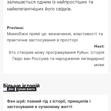
залишається одним із найпростіших та
найелегантніших його свідків.
Post
Previous:
Мимобіжні прямі це: визначення, властивості та
navigation
практичне застосування в просторі
Next:
Хто створив мову програмування Python: історія
Гвідо ван Россума та народження легендарної
мови
Більше історій
Дім
Цікаві факти
Фен шуй: повний гід з історії, принципів і
застосування в сучасному житті