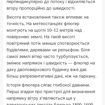
перпендикулярно до потоку і відхиляється
вгору пропорційно до швидкості.
Висота встановлення також впливає на
точність. На метеостанціях флюгер
монтують на щоглі 10–12 метрів над
поверхнею землі. На такій висоті
повітряний потік менше спотворюється
будівлями, деревами чи рельєфом. Біля
самої землі вітер часто турбулізується,
змінює напрямок і швидкість — флюгер на
даху двоповерхового будинку вже дає
більш репрезентативні дані, ніж на паркану.
Історія флюгера сягає глибокої давнини.
Перші згадки про пристрої для визначення
напрямку вітру з’являються ще у
вавилонських текстах близько 1800–1600