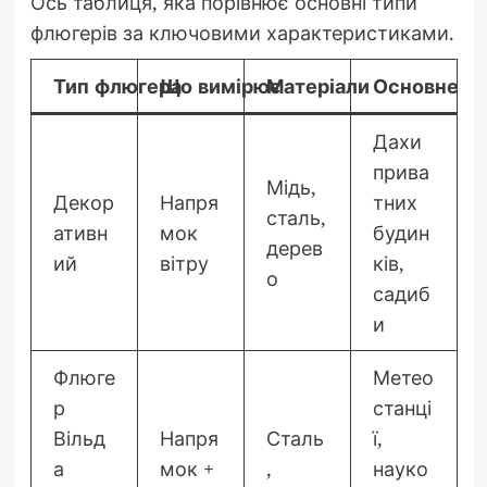
Ось таблиця, яка порівнює основні типи
флюгерів за ключовими характеристиками.
Тип флюгера
Що вимірює
Матеріали
Основне за
Дахи
прива
Мідь,
Декор
Напря
тних
сталь,
ативн
мок
будин
дерев
ий
вітру
ків,
о
садиб
и
Флюге
Метео
р
станці
Вільд
Напря
Сталь
ї,
а
мок +
,
науко