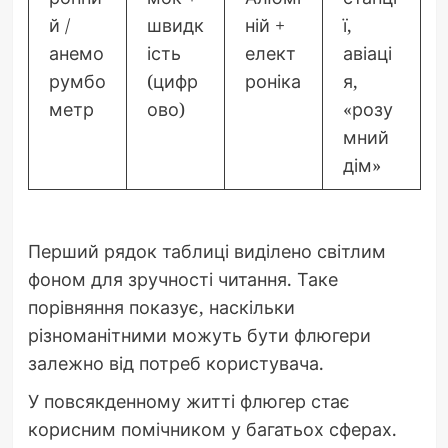
й /
швидк
ній +
ї,
анемо
ість
елект
авіаці
румбо
(цифр
роніка
я,
метр
ово)
«розу
мний
дім»
Перший рядок таблиці виділено світлим
фоном для зручності читання. Таке
порівняння показує, наскільки
різноманітними можуть бути флюгери
залежно від потреб користувача.
У повсякденному житті флюгер стає
корисним помічником у багатьох сферах.