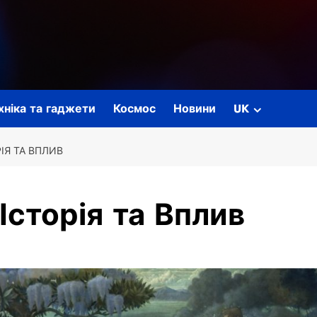
ехніка та гаджети
Космос
Новини
UK
ІЯ ТА ВПЛИВ
Історія та Вплив