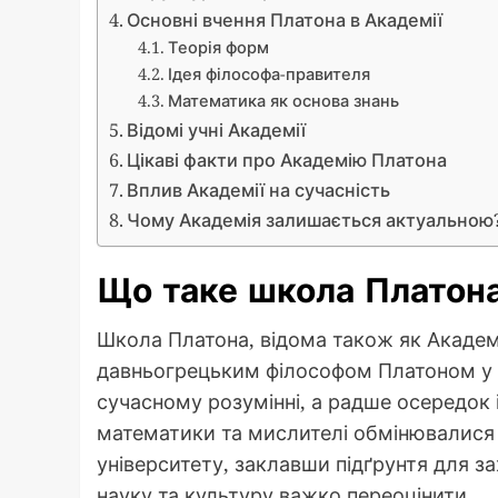
Основні вчення Платона в Академії
Теорія форм
Ідея філософа-правителя
Математика як основа знань
Відомі учні Академії
Цікаві факти про Академію Платона
Вплив Академії на сучасність
Чому Академія залишається актуальною
Що таке школа Платон
Школа Платона, відома також як Академі
давньогрецьким філософом Платоном у IV 
сучасному розумінні, а радше осередок 
математики та мислителі обмінювалися
університету, заклавши підґрунтя для зах
науку та культуру важко переоцінити.