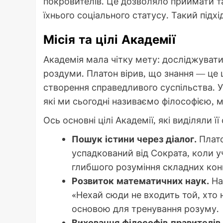
покровителів. Це дозволяло приймати 
їхнього соціального статусу. Такий підх
Місія та цілі Академії
Академія мала чітку мету: досліджувати 
роздуми. Платон вірив, що знання — це 
створення справедливого суспільства. У
які ми сьогодні називаємо філософією,
Ось основні цілі Академії, які виділяли її
Пошук істини через діалог.
Плато
успадкований від Сократа, коли у
глибшого розуміння складних кон
Розвиток математичних наук.
На
«Нехай сюди не входить той, хто 
основою для тренування розуму.
Виховання філософів-правителів.