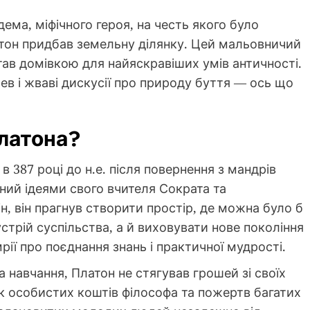
ема, міфічного героя, на честь якого було
атон придбав земельну ділянку. Цей мальовничий
ав домівкою для найяскравіших умів античності.
ерев і жваві дискусії про природу буття — ось що
латона?
 387 році до н.е. після повернення з мандрів
ний ідеями свого вчителя Сократа та
, він прагнув створити простір, де можна було б
стрій суспільства, а й виховувати нове покоління
рії про поєднання знань і практичної мудрості.
за навчання, Платон не стягував грошей зі своїх
ок особистих коштів філософа та пожертв багатих