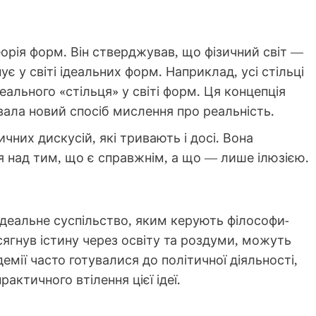
еорія форм. Він стверджував, що фізичний світ —
ує у світі ідеальних форм. Наприклад, усі стільці
еального «стільця» у світі форм. Ця концепція
ала новий спосіб мислення про реальність.
них дискусій, які тривають і досі. Вона
я над тим, що є справжнім, а що — лише ілюзією.
ідеальне суспільство, яким керують філософи-
осягнув істину через освіту та роздуми, можуть
мії часто готувалися до політичної діяльності,
ктичного втілення цієї ідеї.