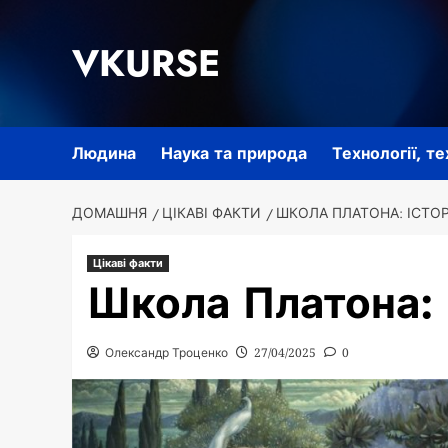
Перейти
до
VKURSE
вмісту
Людина
Наука та природа
Технології, т
ДОМАШНЯ
ЦІКАВІ ФАКТИ
ШКОЛА ПЛАТОНА: ІСТОР
Цікаві факти
Школа Платона: 
Олександр Троценко
27/04/2025
0