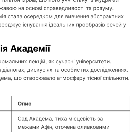
жавою на основі справедливості та розуму.
ія стала осередком для вивчення абстрактних
тверджує існування ідеальних прообразів речей у
ія Академії
рмальних лекцій, як сучасні університети.
 діалогах, дискусіях та особистих дослідженнях.
дема, що створювало атмосферу тісної спільноти.
Опис
Сад Академа, тиха місцевість за
межами Афін, оточена оливковими