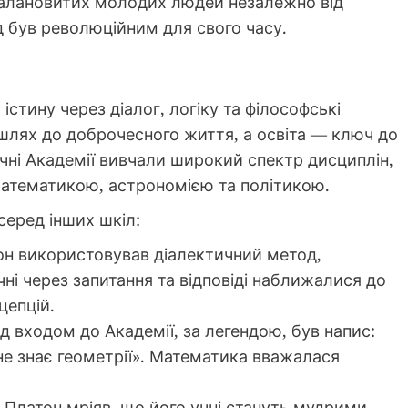
талановитих молодих людей незалежно від
ід був революційним для свого часу.
істину через діалог, логіку та філософські
шлях до доброчесного життя, а освіта — ключ до
чні Академії вивчали широкий спектр дисциплін,
 математикою, астрономією та політикою.
 серед інших шкіл:
н використовував діалектичний метод,
чні через запитання та відповіді наближалися до
цепцій.
д входом до Академії, за легендою, був напис:
не знає геометрії». Математика вважалася
Платон мріяв, що його учні стануть мудрими