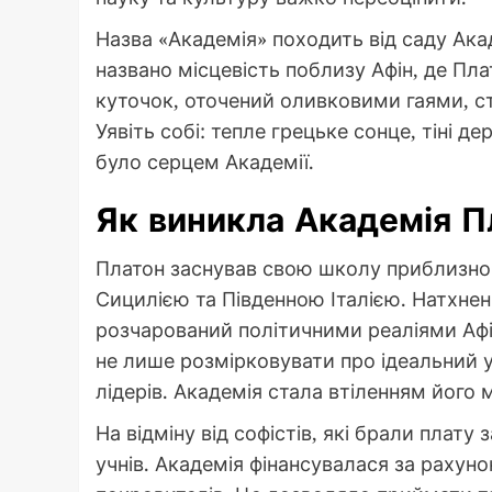
Назва «Академія» походить від саду Акад
названо місцевість поблизу Афін, де Пл
куточок, оточений оливковими гаями, ст
Уявіть собі: тепле грецьке сонце, тіні д
було серцем Академії.
Як виникла Академія П
Платон заснував свою школу приблизно в
Сицилією та Південною Італією. Натхнен
розчарований політичними реаліями Афін
не лише розмірковувати про ідеальний у
лідерів. Академія стала втіленням його м
На відміну від софістів, які брали плату 
учнів. Академія фінансувалася за рахун