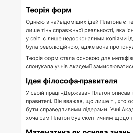
Теорія форм
Однією з найвідоміших ідей Платона є т
лише тінь справжньої реальності, яка існ
у світі є лише недосконалими копіями ід
була революційною, адже вона пропонув
Теорія форм стала основою для метафізич
спонукала учнів Академії замислюватис
Ідея філософа-правителя
У своїй праці «Держава» Платон описав 
правителі. Він вважав, що лише ті, хто 
бути справедливими лідерами. Учні Акаде
хоча сам Платон був скептичним щодо пра
Математика як основа знань