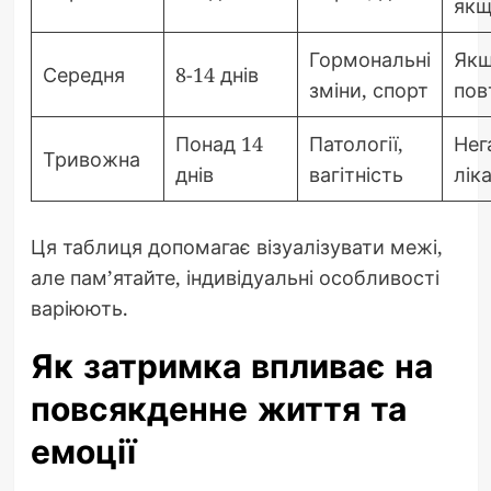
якщ
Гормональні
Як
Середня
8-14 днів
зміни, спорт
пов
Понад 14
Патології,
Нег
Тривожна
днів
вагітність
лік
Ця таблиця допомагає візуалізувати межі,
але пам’ятайте, індивідуальні особливості
варіюють.
Як затримка впливає на
повсякденне життя та
емоції