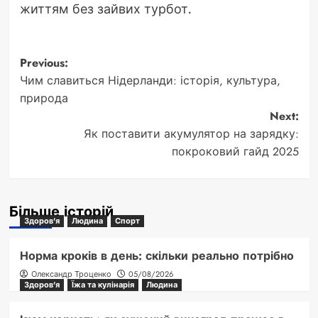
життям без зайвих турбот.
Post
Previous:
Чим славиться Нідерланди: історія, культура,
navigation
природа
Next:
Як поставити акумулятор на зарядку:
покроковий гайд 2025
Більше історій
Здоров'я
Людина
Спорт
Норма кроків в день: скільки реально потрібно
Олександр Троценко
05/08/2026
Здоров'я
Їжа та кулінарія
Людина