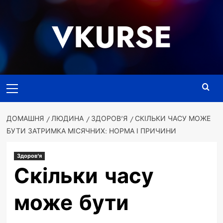
Перейти
до
VKURSE
вмісту
Основне
меню
ДОМАШНЯ
ЛЮДИНА
ЗДОРОВ'Я
СКІЛЬКИ ЧАСУ МОЖЕ
БУТИ ЗАТРИМКА МІСЯЧНИХ: НОРМА І ПРИЧИНИ
Здоров'я
Скільки часу
може бути