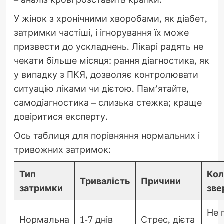
У жінок з хронічними хворобами, як діабет,
затримки частіші, і ігнорування їх може
призвести до ускладнень. Лікарі радять не
чекати більше місяця: рання діагностика, як
у випадку з ПКЯ, дозволяє контролювати
ситуацію ліками чи дієтою. Пам’ятайте,
самодіагностика – слизька стежка; краще
довіритися експерту.
Ось таблиця для порівняння нормальних і
тривожних затримок:
Тип
Кол
Тривалість
Причини
затримки
зве
Не 
Нормальна
1-7 днів
Стрес, дієта