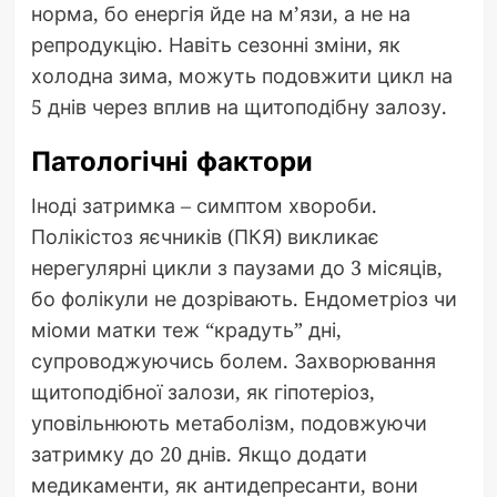
норма, бо енергія йде на м’язи, а не на
репродукцію. Навіть сезонні зміни, як
холодна зима, можуть подовжити цикл на
5 днів через вплив на щитоподібну залозу.
Патологічні фактори
Іноді затримка – симптом хвороби.
Полікістоз яєчників (ПКЯ) викликає
нерегулярні цикли з паузами до 3 місяців,
бо фолікули не дозрівають. Ендометріоз чи
міоми матки теж “крадуть” дні,
супроводжуючись болем. Захворювання
щитоподібної залози, як гіпотеріоз,
уповільнюють метаболізм, подовжуючи
затримку до 20 днів. Якщо додати
медикаменти, як антидепресанти, вони