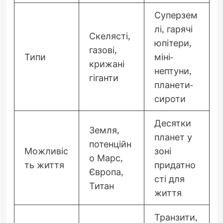
Суперзем
лі, гарячі
Скелясті,
юпітери,
газові,
Типи
міні-
крижані
нептуни,
гіганти
планети-
сироти
Десятки
Земля,
планет у
потенційн
Можливіс
зоні
о Марс,
ть життя
придатно
Європа,
сті для
Титан
життя
Транзити,