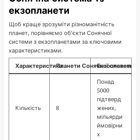
екзопланети
Щоб краще зрозуміти різноманітність
планет, порівняємо об’єкти Сонячної
системи з екзопланетами за ключовими
характеристиками.
Характеристика
Планети Сонячної системи
Екзопланети
Понад
5000
підтверд
Кількість
8
жених,
мільярди
ймовірни
х