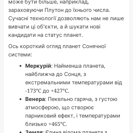
може бути більше, наприклад,
зараховуючи Плутон до їхнього числа.
Сучасні технології дозволяють нам не лише
вивчати ці об’єкти, а й шукати нові
кандидати на статус планет.
Ось короткий огляд планет Сонячної
системи:
Меркурій
: Найменша планета,
найближча до Сонця, з
екстремальними температурами від
-173°C до +427°C.
Венера
: Пекельно гаряча, з густою
атмосферою, що створює
парниковий ефект, і температурами
близько +465°C.
Земля
: Єдина відома планета з