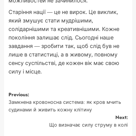
можливостей не зачинилося.
Старіння нації — це не вирок. Це виклик,
який змушує стати мудрішими,
солідарнішими та креативнішими. Кожне
покоління залишає слід. Сьогодні наше
завдання — зробити так, щоб слід був не
лише в статистиці, а в живому, повному
сенсу суспільстві, де кожен вік має свою
силу і місце.
Post
Previous:
Замкнена кровоносна система: як кров мчить
navigation
судинами й живить кожну клітину
Next:
Що визначає силу струму в колі