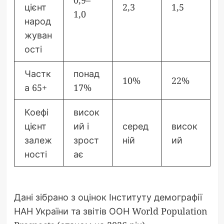
цієнт
2,3
1,5
1,0
народ
жуван
ості
Частк
понад
10%
22%
а 65+
17%
Коефі
висок
цієнт
ий і
серед
висок
залеж
зрост
ній
ий
ності
ає
Дані зібрано з оцінок Інституту демографії
НАН України та звітів ООН World Population