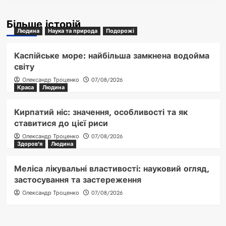
Більше історій
Людина
Наука та природа
Подорожі
Каспійське море: найбільша замкнена водойма
світу
Олександр Троценко
07/08/2026
Краса
Людина
Кирпатий ніс: значення, особливості та як
ставитися до цієї риси
Олександр Троценко
07/08/2026
Здоров'я
Людина
Меліса лікувальні властивості: науковий огляд,
застосування та застереження
Олександр Троценко
07/08/2026