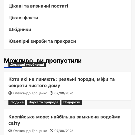
Цікаві та визначні постаті
Цікаві факти
Шкідники
Ювелірні вироби та прикраси
Можливо, ви пропустили
Домашні улюбленці
Коти які не линяють: реальні породи, міфи та
секрети чистого дому
Олександр Троценко
07/08/2026
Людина
Наука та природа
Подорожі
Каспійське море: найбільша замкнена водойма
світу
Олександр Троценко
07/08/2026