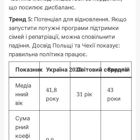
що посилює дисбаланс.
Тренд 5:
Потенціал для відновлення. Якщо
запустити потужні програми підтримки
сімей і репатріації, можна сповільнити
падіння. Досвід Польщі та Чехії показує:
правильна політика працює.
Показник
Україна 2026
Світовий середній
Європа
Медіа
41,8
43
нний
31 рік
року
роки
вік
Сума
рний
коефі
0,9–