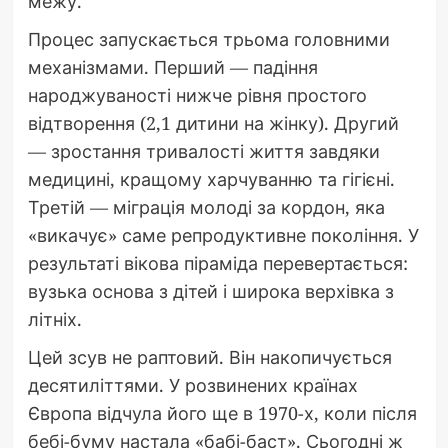
межу.
Процес запускається трьома головними
механізмами. Перший — падіння
народжуваності нижче рівня простого
відтворення (2,1 дитини на жінку). Другий
— зростання тривалості життя завдяки
медицині, кращому харчуванню та гігієні.
Третій — міграція молоді за кордон, яка
«викачує» саме репродуктивне покоління. У
результаті вікова піраміда перевертається:
вузька основа з дітей і широка верхівка з
літніх.
Цей зсув не раптовий. Він накопичується
десятиліттями. У розвинених країнах
Європа відчула його ще в 1970-х, коли після
бебі-буму настала «бабі-баст». Сьогодні ж