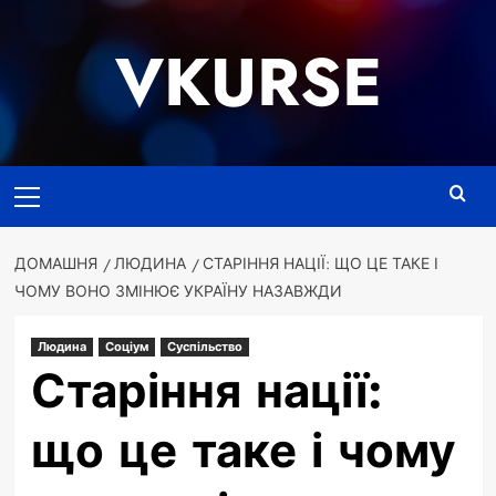
Перейти
до
VKURSE
вмісту
Основне
меню
ДОМАШНЯ
ЛЮДИНА
СТАРІННЯ НАЦІЇ: ЩО ЦЕ ТАКЕ І
ЧОМУ ВОНО ЗМІНЮЄ УКРАЇНУ НАЗАВЖДИ
Людина
Соціум
Суспільство
Старіння нації:
що це таке і чому