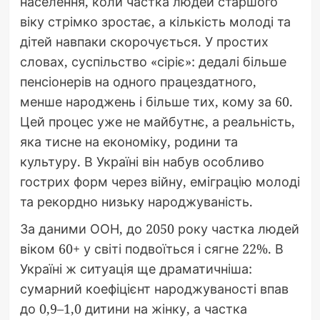
населення, коли частка людей старшого
віку стрімко зростає, а кількість молоді та
дітей навпаки скорочується. У простих
словах, суспільство «сіріє»: дедалі більше
пенсіонерів на одного працездатного,
менше народжень і більше тих, кому за 60.
Цей процес уже не майбутнє, а реальність,
яка тисне на економіку, родини та
культуру. В Україні він набув особливо
гострих форм через війну, еміграцію молоді
та рекордно низьку народжуваність.
За даними ООН, до 2050 року частка людей
віком 60+ у світі подвоїться і сягне 22%. В
Україні ж ситуація ще драматичніша:
сумарний коефіцієнт народжуваності впав
до 0,9–1,0 дитини на жінку, а частка