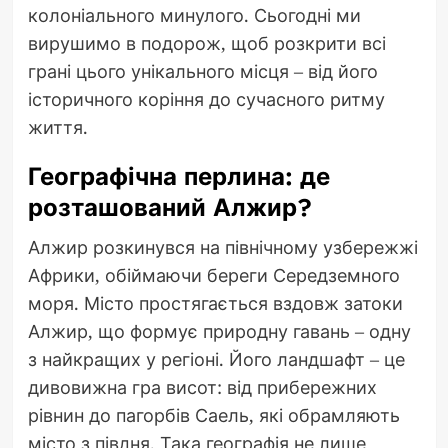
колоніального минулого. Сьогодні ми
вирушимо в подорож, щоб розкрити всі
грані цього унікального місця – від його
історичного коріння до сучасного ритму
життя.
Географічна перлина: де
розташований Алжир?
Алжир розкинувся на північному узбережжі
Африки, обіймаючи береги Середземного
моря. Місто простягається вздовж затоки
Алжир, що формує природну гавань – одну
з найкращих у регіоні. Його ландшафт – це
дивовижна гра висот: від прибережних
рівнин до пагорбів Саель, які обрамляють
місто з півдня. Така географія не лише