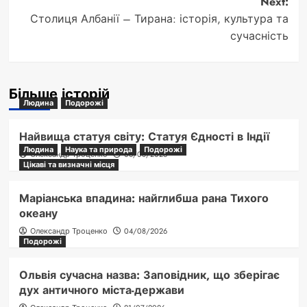
Next:
Столиця Албанії – Тирана: історія, культура та
сучасність
Більше історій
Людина
Подорожі
Найвища статуя світу: Статуя Єдності в Індії
Людина
Наука та природа
Подорожі
Олександр Троценко
06/08/2026
Цікаві та визначні місця
Маріанська впадина: найглибша рана Тихого
океану
Олександр Троценко
04/08/2026
Подорожі
Ольвія сучасна назва: Заповідник, що зберігає
дух античного міста-держави