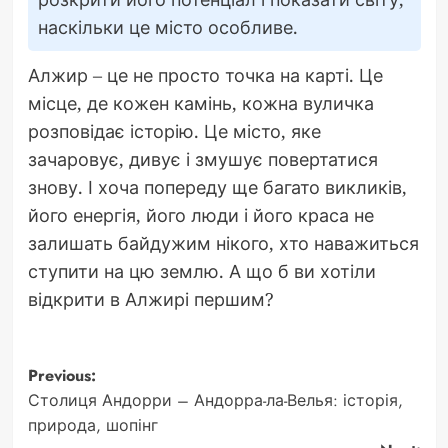
наскільки це місто особливе.
Алжир – це не просто точка на карті. Це
місце, де кожен камінь, кожна вуличка
розповідає історію. Це місто, яке
зачаровує, дивує і змушує повертатися
знову. І хоча попереду ще багато викликів,
його енергія, його люди і його краса не
залишать байдужим нікого, хто наважиться
ступити на цю землю. А що б ви хотіли
відкрити в Алжирі першим?
Post
Previous:
Столиця Андорри – Андорра-ла-Велья: історія,
navigation
природа, шопінг