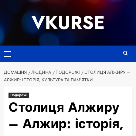
Перейти
до
VKURSE
вмісту
Основне
меню
ДОМАШНЯ
ЛЮДИНА
ПОДОРОЖІ
СТОЛИЦЯ АЛЖИРУ –
АЛЖИР: ІСТОРІЯ, КУЛЬТУРА ТА ПАМ’ЯТКИ
Подорожі
Столиця Алжиру
– Алжир: історія,