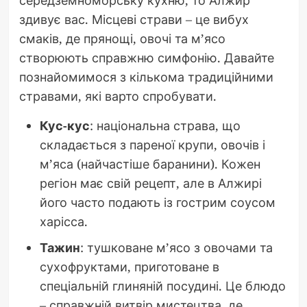
середземноморську кухню, то Алжир
здивує вас. Місцеві страви – це вибух
смаків, де прянощі, овочі та м’ясо
створюють справжню симфонію. Давайте
познайомимося з кількома традиційними
стравами, які варто спробувати.
Кус-кус
: національна страва, що
складається з пареної крупи, овочів і
м’яса (найчастіше баранини). Кожен
регіон має свій рецепт, але в Алжирі
його часто подають із гострим соусом
харісса.
Тажин
: тушковане м’ясо з овочами та
сухофруктами, приготоване в
спеціальній глиняній посудині. Це блюдо
– справжній витвір мистецтва, де