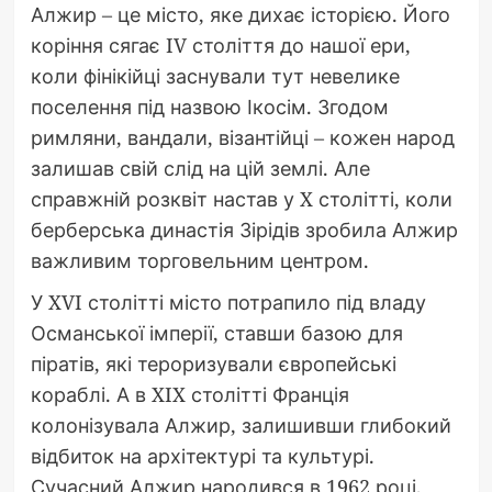
Алжир – це місто, яке дихає історією. Його
коріння сягає IV століття до нашої ери,
коли фінікійці заснували тут невелике
поселення під назвою Ікосім. Згодом
римляни, вандали, візантійці – кожен народ
залишав свій слід на цій землі. Але
справжній розквіт настав у X столітті, коли
берберська династія Зірідів зробила Алжир
важливим торговельним центром.
У XVI столітті місто потрапило під владу
Османської імперії, ставши базою для
піратів, які тероризували європейські
кораблі. А в XIX столітті Франція
колонізувала Алжир, залишивши глибокий
відбиток на архітектурі та культурі.
Сучасний Алжир народився в 1962 році,