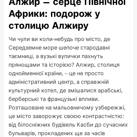
Алжир – серце Північної
Африки: подорож у
столицю Алжиру
Чи чули ви коли-небудь про місто, де
Середземне море шепоче стародавні
таємниці, а вузькі вулички пахнуть
прянощами та історією? Алжир, столиця
однойменної країни, – це не просто
адміністративний центр, а справжній
культурний котел, де змішалися арабські,
берберські та французькі впливи.
Розташоване на мальовничому узбережжі,
це місто заворожує своєю контрастністю:
від білосніжних будівель Касби до сучасних
бульварів, прокладених ще за часів