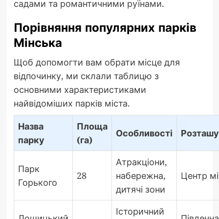
садами та романтичними руїнами.
Порівняння популярних парків
Мінська
Щоб допомогти вам обрати місце для
відпочинку, ми склали таблицю з
основними характеристиками
найвідоміших парків міста.
Назва
Площа
Особливості
Розташу
парку
(га)
Атракціони,
Парк
28
набережна,
Центр мі
Горького
дитячі зони
Історичний
Лошицький
Південна