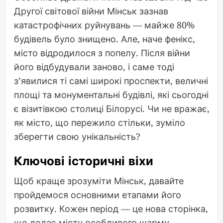
Другої світової війни Мінськ зазнав
катастрофічних руйнувань — майже 80%
будівель було знищено. Але, наче фенікс,
місто відродилося з попелу. Після війни
його відбудували заново, і саме тоді
з’явилися ті самі широкі проспекти, величні
площі та монументальні будівлі, які сьогодні
є візитівкою столиці Білорусі. Чи не вражає,
як місто, що пережило стільки, зуміло
зберегти свою унікальність?
Ключові історичні віхи
Щоб краще зрозуміти Мінськ, давайте
пройдемося основними етапами його
розвитку. Кожен період — це нова сторінка,
що додає місту особливого шарму.