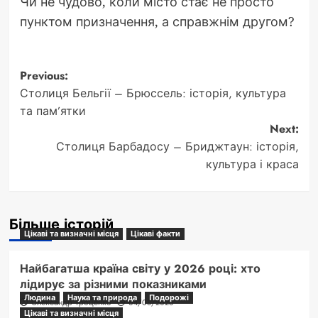
Чи не чудово, коли місто стає не просто
пунктом призначення, а справжнім другом?
Post
Previous:
Столиця Бельгії – Брюссель: історія, культура
navigation
та пам’ятки
Next:
Столиця Барбадосу – Бриджтаун: історія,
культура і краса
Більше історій
Цікаві та визначні місця
Цікаві факти
Найбагатша країна світу у 2026 році: хто
лідирує за різними показниками
Людина
Наука та природа
Подорожі
Олександр Троценко
04/08/2026
Цікаві та визначні місця