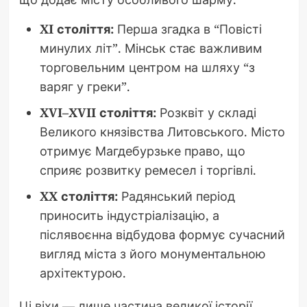
XI століття:
Перша згадка в “Повісті
минулих літ”. Мінськ стає важливим
торговельним центром на шляху “з
варяг у греки”.
XVI–XVII століття:
Розквіт у складі
Великого князівства Литовського. Місто
отримує Магдебурзьке право, що
сприяє розвитку ремесел і торгівлі.
XX століття:
Радянський період
приносить індустріалізацію, а
післявоєнна відбудова формує сучасний
вигляд міста з його монументальною
архітектурою.
Ці віхи — лише частина великої історії.