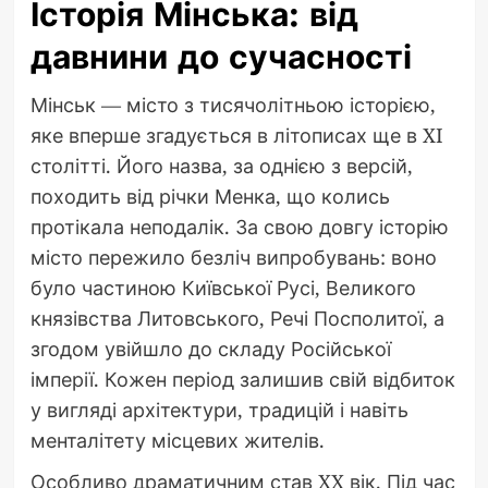
Історія Мінська: від
давнини до сучасності
Мінськ — місто з тисячолітньою історією,
яке вперше згадується в літописах ще в XI
столітті. Його назва, за однією з версій,
походить від річки Менка, що колись
протікала неподалік. За свою довгу історію
місто пережило безліч випробувань: воно
було частиною Київської Русі, Великого
князівства Литовського, Речі Посполитої, а
згодом увійшло до складу Російської
імперії. Кожен період залишив свій відбиток
у вигляді архітектури, традицій і навіть
менталітету місцевих жителів.
Особливо драматичним став XX вік. Під час