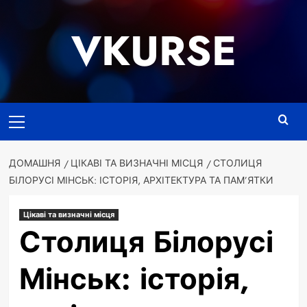
Перейти
до
VKURSE
вмісту
Основне
меню
ДОМАШНЯ
ЦІКАВІ ТА ВИЗНАЧНІ МІСЦЯ
СТОЛИЦЯ
БІЛОРУСІ МІНСЬК: ІСТОРІЯ, АРХІТЕКТУРА ТА ПАМ’ЯТКИ
Цікаві та визначні місця
Столиця Білорусі
Мінськ: історія,