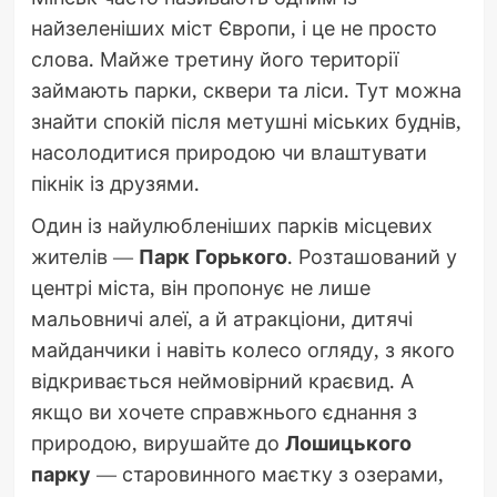
найзеленіших міст Європи, і це не просто
слова. Майже третину його території
займають парки, сквери та ліси. Тут можна
знайти спокій після метушні міських буднів,
насолодитися природою чи влаштувати
пікнік із друзями.
Один із найулюбленіших парків місцевих
жителів —
Парк Горького
. Розташований у
центрі міста, він пропонує не лише
мальовничі алеї, а й атракціони, дитячі
майданчики і навіть колесо огляду, з якого
відкривається неймовірний краєвид. А
якщо ви хочете справжнього єднання з
природою, вирушайте до
Лошицького
парку
— старовинного маєтку з озерами,