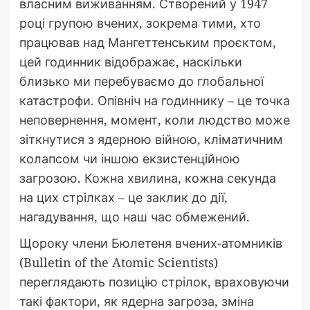
власним виживанням. Створений у 1947
році групою вчених, зокрема тими, хто
працював над Мангеттенським проєктом,
цей годинник відображає, наскільки
близько ми перебуваємо до глобальної
катастрофи. Опівніч на годиннику – це точка
неповернення, момент, коли людство може
зіткнутися з ядерною війною, кліматичним
колапсом чи іншою екзистенційною
загрозою. Кожна хвилина, кожна секунда
на цих стрілках – це заклик до дії,
нагадування, що наш час обмежений.
Щороку члени Бюлетеня вчених-атомників
(Bulletin of the Atomic Scientists)
переглядають позицію стрілок, враховуючи
такі фактори, як ядерна загроза, зміна