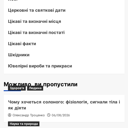
Церковні та святкові дати
Цікаві та визначні місця
Цікаві та визначні постаті
Цікаві факти
Шкідники
Ювелірні вироби та прикраси
Можливо, ви пропустили
Здоров'я
Людина
Чому хочеться солоного: фізіологія, сигнали тіла і
як діяти
Олександр Троценко
06/08/2026
Наука та природа