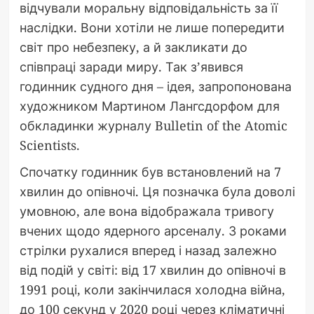
відчували моральну відповідальність за її
наслідки. Вони хотіли не лише попередити
світ про небезпеку, а й закликати до
співпраці заради миру. Так з’явився
годинник судного дня – ідея, запропонована
художником Мартином Лангсдорфом для
обкладинки журналу Bulletin of the Atomic
Scientists.
Спочатку годинник був встановлений на 7
хвилин до опівночі. Ця позначка була доволі
умовною, але вона відображала тривогу
вчених щодо ядерного арсеналу. З роками
стрілки рухалися вперед і назад залежно
від подій у світі: від 17 хвилин до опівночі в
1991 році, коли закінчилася холодна війна,
до 100 секунд у 2020 році через кліматичні