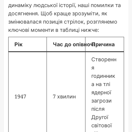
динаміку людської історії, наші помилки та
досягнення. Щоб краще зрозуміти, як
змінювалася позиція стрілок, розглянемо
ключові моменти в таблиці нижче:
Рік
Час до опівночі
Причина
Створенн
я
годинник
а на тлі
ядерної
1947
7 хвилин
загрози
після
Другої
світової