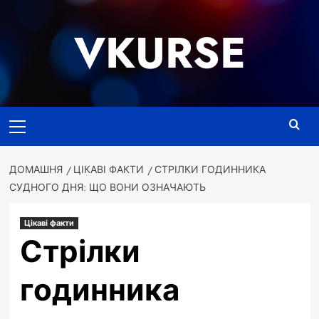
Перейти
до
VKURSE
вмісту
Основне
меню
ДОМАШНЯ
ЦІКАВІ ФАКТИ
СТРІЛКИ ГОДИННИКА
СУДНОГО ДНЯ: ЩО ВОНИ ОЗНАЧАЮТЬ
Цікаві факти
Стрілки
годинника