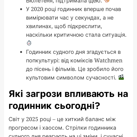
Бюлетеня, підтримала ідею.
У 2020 році годинник вперше почав
вимірювати час у секундах, а не
хвилинах, щоб підкреслити,
наскільки критичною стала ситуація.
Годинник судного дня згадується в
попкультурі: від коміксів Watchmen
до пісень і фільмів. Це зробило його
культовим символом сучасності.
Які загрози впливають на
годинник сьогодні?
Світ у 2025 році – це хиткий баланс між
прогресом і хаосом. Стрілки годинника
судного дня реагують на ці зміни, і сучасні