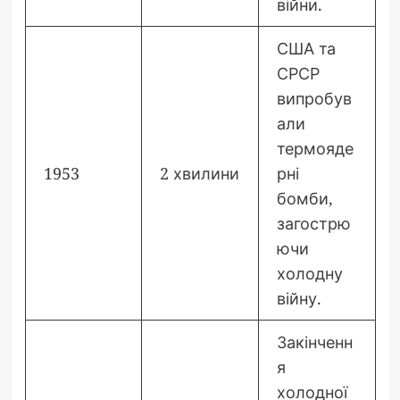
війни.
США та
СРСР
випробув
али
термояде
1953
2 хвилини
рні
бомби,
загострю
ючи
холодну
війну.
Закінченн
я
холодної