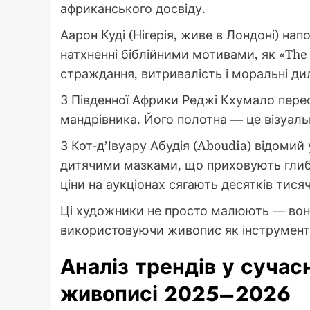
африканського досвіду.
Аарон Куді (Нігерія, живе в Лондоні) на
натхненні біблійними мотивами, як «The 
страждання, витривалість і моральні ди
З Південної Африки Реджі Кхумало перео
мандрівника. Його полотна — це візуальн
З Кот-д’Івуару Абудія (Aboudia) відоми
дитячими мазками, що приховують глибок
ціни на аукціонах сягають десятків тисяч
Ці художники не просто малюють — вон
використовуючи живопис як інструмент 
Аналіз трендів у суча
живописі 2025–2026