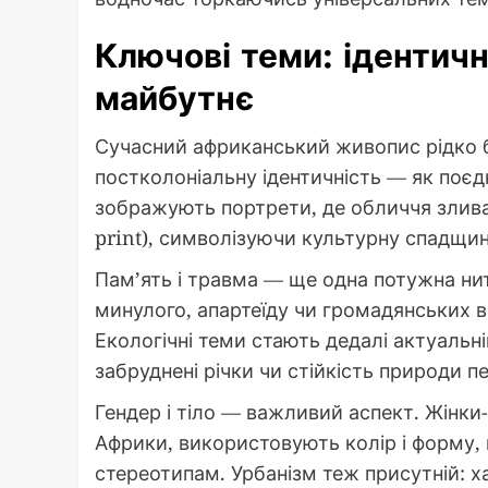
Ключові теми: ідентичн
майбутнє
Сучасний африканський живопис рідко б
постколоніальну ідентичність — як поєд
зображують портрети, де обличчя злива
print), символізуючи культурну спадщину
Пам’ять і травма — ще одна потужна ни
минулого, апартеїду чи громадянських в
Екологічні теми стають дедалі актуаль
забруднені річки чи стійкість природи п
Гендер і тіло — важливий аспект. Жінки
Африки, використовують колір і форму, 
стереотипам. Урбанізм теж присутній: ха