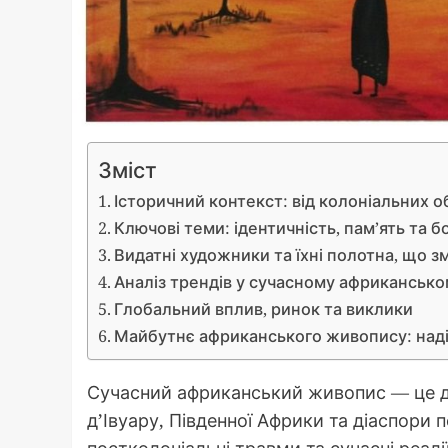
Зміст
Історичний контекст: від колоніальних 
Ключові теми: ідентичність, пам’ять та 
Видатні художники та їхні полотна, що 
Аналіз трендів у сучасному африкансько
Глобальний вплив, ринок та виклики
Майбутнє африканського живопису: надія
Сучасний африканський живопис — це дин
д’Івуару, Південної Африки та діаспори
постколоніальні травми та сучасні реалі