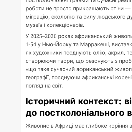
роботи не просто прикрашають стіни — в
міграцію, екологію та силу людського д
музеїв і колекціонерів.
У 2025–2026 роках африканський живоп
1-54 у Нью-Йорку та Марракеші, вистав
як художники поєднують олію, акрил, те
створюючи твори, що резонують з пробл
«що таке сучасний африканський живопи
географії, поєднуючи африканські коре
погляд на світ.
Історичний контекст: 
до постколоніального 
Живопис в Африці має глибоке коріння 