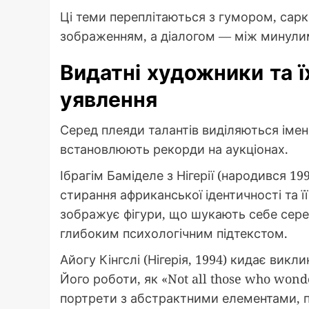
Ці теми переплітаються з гумором, сарк
зображенням, а діалогом — між минулим
Видатні художники та ї
уявлення
Серед плеяди талантів виділяються імен
встановлюють рекорди на аукціонах.
Ібрагім Баміделе з Нігерії (народився 1
стирання африканської ідентичності та її
зображує фігури, що шукають себе серед
глибоким психологічним підтекстом.
Айогу Кінгслі (Нігерія, 1994) кидає викл
Його роботи, як «Not all those who wonde
портрети з абстрактними елементами, 