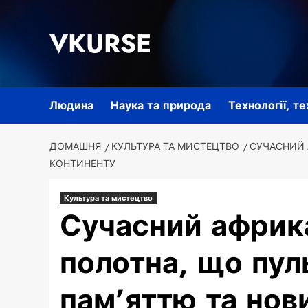
Перейти
до
VKURSE
вмісту
Людина
Наука та природа
Технології, т
ДОМАШНЯ
КУЛЬТУРА ТА МИСТЕЦТВО
СУЧАСНИЙ 
КОНТИНЕНТУ
Культура та мистецтво
Сучасний африк
полотна, що пу
пам’яттю та нов