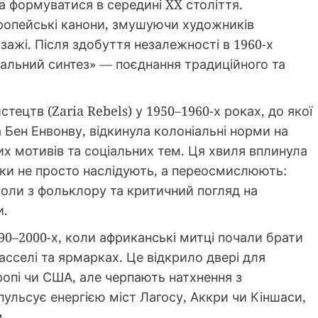
а формуватися в середині XX століття.
вропейські канони, змушуючи художників
зажі. Після здобуття незалежності в 1960-х
ральний синтез» — поєднання традиційного та
стецтв (Zaria Rebels) у 1950–1960-х роках, до якої
Бен Енвонву, відкинула колоніальні норми на
х мотивів та соціальних тем. Ця хвиля вплинула
ики не просто наслідують, а переосмислюють:
воли з фольклору та критичний погляд на
и.
990–2000-х, коли африканські митці почали брати
Касселі та ярмарках. Це відкрило двері для
ропі чи США, але черпають натхнення з
ульсує енергією міст Лагосу, Аккри чи Кіншаси,
.