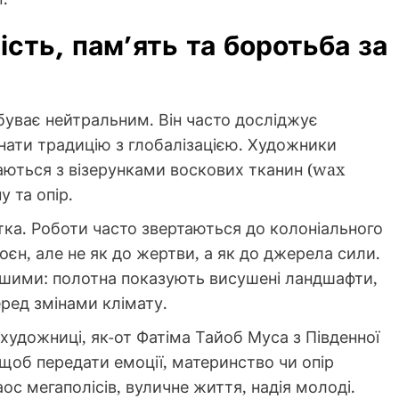
ість, пам’ять та боротьба за
уває нейтральним. Він часто досліджує
нати традицію з глобалізацією. Художники
ються з візерунками воскових тканин (wax
 та опір.
тка. Роботи часто звертаються до колоніального
оєн, але не як до жертви, а як до джерела сили.
нішими: полотна показують висушені ландшафти,
еред змінами клімату.
-художниці, як-от Фатіма Тайоб Муса з Південної
щоб передати емоції, материнство чи опір
ос мегаполісів, вуличне життя, надія молоді.