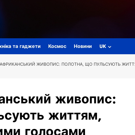
ехніка та гаджети
Космос
Новини
UK
АФРИКАНСЬКИЙ ЖИВОПИС: ПОЛОТНА, ЩО ПУЛЬСУЮТЬ ЖИТТ
анський живопис:
льсують життям,
ими голосами