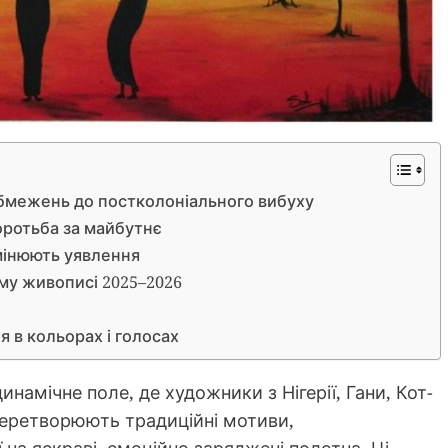
обмежень до постколоніального вибуху
боротьба за майбутнє
змінюють уявлення
му живописі 2025–2026
 в кольорах і голосах
амічне поле, де художники з Нігерії, Гани, Кот-
 перетворюють традиційні мотиви,
ї на яскраві, емоційно заряджені полотна. Ці