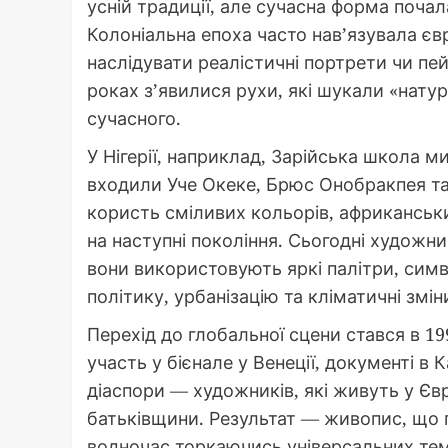
усній традиції, але сучасна форма почал
Колоніальна епоха часто нав’язувала є
наслідувати реалістичні портрети чи пей
роках з’явилися рухи, які шукали «нату
сучасного.
У Нігерії, наприклад, Зарійська школа ми
входили Уче Океке, Брюс Онобракпея та 
користь сміливих кольорів, африканськи
на наступні покоління. Сьогодні художн
вони використовують яркі палітри, сим
політику, урбанізацію та кліматичні змін
Перехід до глобальної сцени стався в 1
участь у бієнале у Венеції, документі в 
діаспори — художників, які живуть у Єв
батьківщини. Результат — живопис, що п
водночас торкаючись універсальних тем