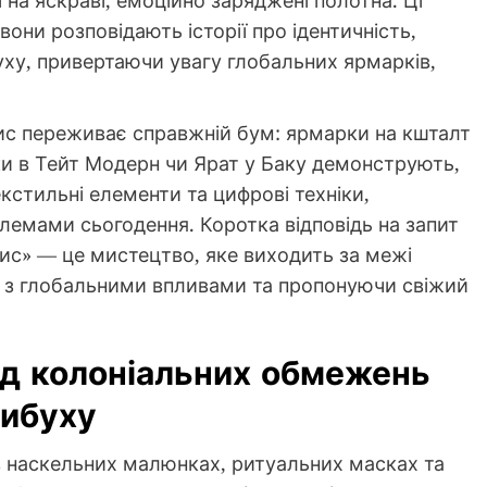
они розповідають історії про ідентичність,
уху, привертаючи увагу глобальних ярмарків,
ис переживає справжній бум: ярмарки на кшталт
ки в Тейт Модерн чи Ярат у Баку демонструють,
кстильні елементи та цифрові техніки,
емами сьогодення. Коротка відповідь на запит
с» — це мистецтво, яке виходить за межі
ні з глобальними впливами та пропонуючи свіжий
від колоніальних обмежень
вибуху
в наскельних малюнках, ритуальних масках та