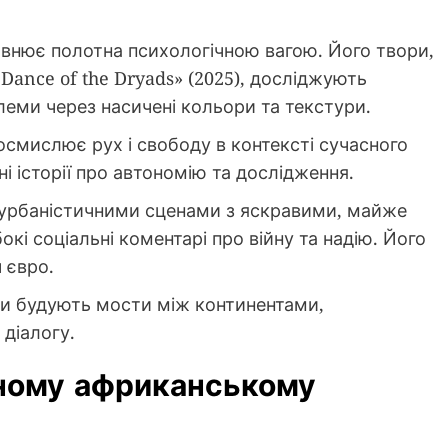
повнює полотна психологічною вагою. Його твори,
Dance of the Dryads» (2025), досліджують
леми через насичені кольори та текстури.
смислює рух і свободу в контексті сучасного
і історії про автономію та дослідження.
й урбаністичними сценами з яскравими, майже
і соціальні коментарі про війну та надію. Його
 євро.
и будують мости між континентами,
діалогу.
сному африканському