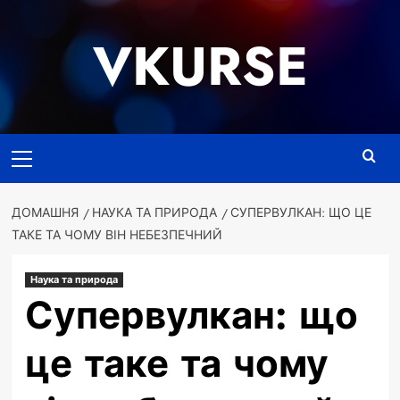
Перейти
до
VKURSE
вмісту
Основне
меню
ДОМАШНЯ
НАУКА ТА ПРИРОДА
СУПЕРВУЛКАН: ЩО ЦЕ
ТАКЕ ТА ЧОМУ ВІН НЕБЕЗПЕЧНИЙ
Наука та природа
Супервулкан: що
це таке та чому