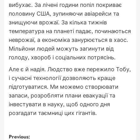
вибухає. За лічені години попіл покриває
половину США, зупиняючи авіарейси та
знищуючи врожаї. За кілька тижнів
температура на планеті падає, починаються
неврожаї, а економіка занурюється в хаос.
Мільйони людей можуть загинути від
голоду, хвороб і соціальних потрясінь.
Але є й надія. Людство вже пережило Тобу,
і сучасні технології дозволяють краще
підготуватися. Ми можемо створювати
запаси, розробляти плани евакуації та
інвестувати в науку, щоб одного дня
розгадати таємниці цих гігантів.
Post
Previous: