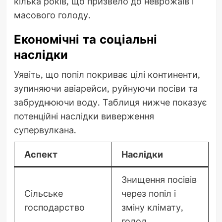
кілька років, що призвело до неврожаїв і
масового голоду.
Економічні та соціальні
наслідки
Уявіть, що попіл покриває цілі континенти,
зупиняючи авіарейси, руйнуючи посіви та
забруднюючи воду. Таблиця нижче показує
потенційні наслідки виверження
супервулкана.
Аспект
Наслідки
Знищення посівів
Сільське
через попіл і
господарство
зміну клімату,
голод.