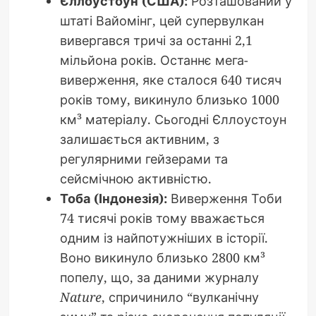
Єллоустоун (США):
Розташований у
штаті Вайомінг, цей супервулкан
вивергався тричі за останні 2,1
мільйона років. Останнє мега-
виверження, яке сталося 640 тисяч
років тому, викинуло близько 1000
км³ матеріалу. Сьогодні Єллоустоун
залишається активним, з
регулярними гейзерами та
сейсмічною активністю.
Тоба (Індонезія):
Виверження Тоби
74 тисячі років тому вважається
одним із найпотужніших в історії.
Воно викинуло близько 2800 км³
попелу, що, за даними журналу
Nature
, спричинило “вулканічну