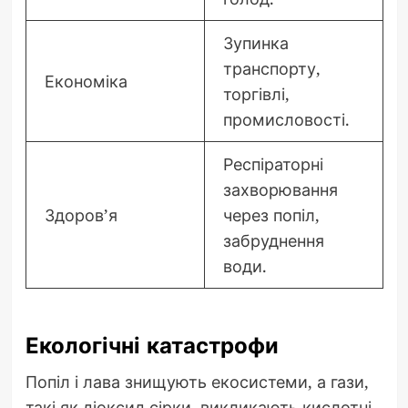
Зупинка
транспорту,
Економіка
торгівлі,
промисловості.
Респіраторні
захворювання
Здоров’я
через попіл,
забруднення
води.
Екологічні катастрофи
Попіл і лава знищують екосистеми, а гази,
такі як діоксид сірки, викликають кислотні