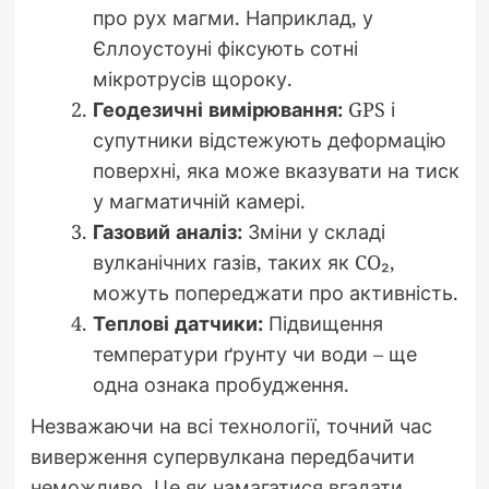
про рух магми. Наприклад, у
Єллоустоуні фіксують сотні
мікротрусів щороку.
Геодезичні вимірювання:
GPS і
супутники відстежують деформацію
поверхні, яка може вказувати на тиск
у магматичній камері.
Газовий аналіз:
Зміни у складі
вулканічних газів, таких як CO₂,
можуть попереджати про активність.
Теплові датчики:
Підвищення
температури ґрунту чи води – ще
одна ознака пробудження.
Незважаючи на всі технології, точний час
виверження супервулкана передбачити
неможливо. Це як намагатися вгадати,