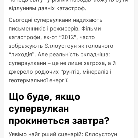
відлунням давніх катастроф.
Сьогодні супервулкани надихають
письменників і режисерів. Фільми-
катастрофи, як-от “2012”, часто
зображують Єллоустоун як головного
“лиходія”. Але реальність складніша:
супервулкани – це не лише загроза, а й
джерело родючих ґрунтів, мінералів і
геотермальної енергії.
Що буде, якщо
супервулкан
прокинеться завтра?
Уявімо найгірший сценарій: Єллоустоун