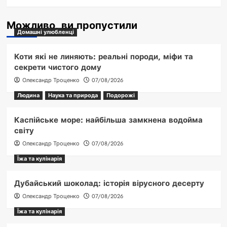
Можливо, ви пропустили
Домашні улюбленці
Коти які не линяють: реальні породи, міфи та
секрети чистого дому
Олександр Троценко
07/08/2026
Людина
Наука та природа
Подорожі
Каспійське море: найбільша замкнена водойма
світу
Олександр Троценко
07/08/2026
Їжа та кулінарія
Дубайський шоколад: історія вірусного десерту
Олександр Троценко
07/08/2026
Їжа та кулінарія