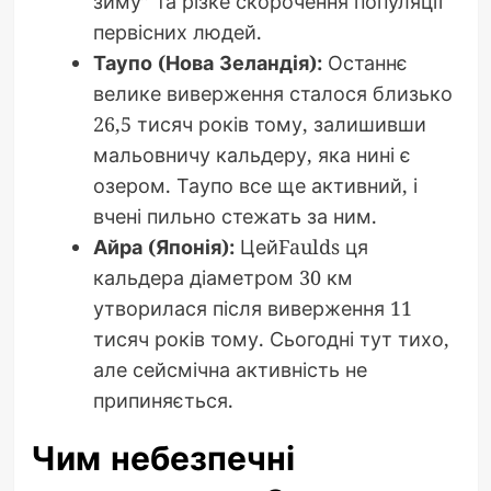
зиму” та різке скорочення популяції
первісних людей.
Таупо (Нова Зеландія):
Останнє
велике виверження сталося близько
26,5 тисяч років тому, залишивши
мальовничу кальдеру, яка нині є
озером. Таупо все ще активний, і
вчені пильно стежать за ним.
Айра (Японія):
ЦейFaulds ця
кальдера діаметром 30 км
утворилася після виверження 11
тисяч років тому. Сьогодні тут тихо,
але сейсмічна активність не
припиняється.
Чим небезпечні