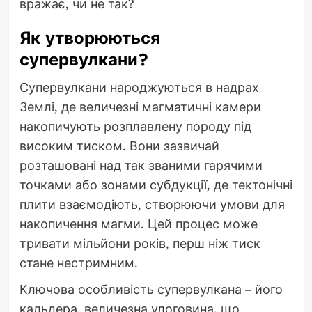
вражає, чи не так?
Як утворюються
супервулкани?
Супервулкани народжуються в надрах
Землі, де величезні магматичні камери
накопичують розплавлену породу під
високим тиском. Вони зазвичай
розташовані над так званими гарячими
точками або зонами субдукції, де тектонічні
плити взаємодіють, створюючи умови для
накопичення магми. Цей процес може
тривати мільйони років, перш ніж тиск
стане нестримним.
Ключова особливість супервулкана – його
кальдера, величезна улоговина, що