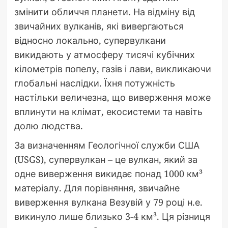
змінити обличчя планети. На відміну від
звичайних вулканів, які вивергаються
відносно локально, супервулкани
викидають у атмосферу тисячі кубічних
кілометрів попелу, газів і лави, викликаючи
глобальні наслідки. Їхня потужність
настільки величезна, що виверження може
вплинути на клімат, екосистеми та навіть
долю людства.
За визначенням Геологічної служби США
(USGS), супервулкан – це вулкан, який за
одне виверження викидає понад 1000 км³
матеріалу. Для порівняння, звичайне
виверження вулкана Везувій у 79 році н.е.
викинуло лише близько 3-4 км³. Ця різниця