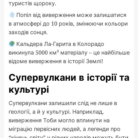
туристів щороку.
Попіл від виверження може залишатися
в атмосфері до 10 років, змінюючи кольори
заходів сонця.
Кальдера Ла-Гарита в Колорадо
викинула 5000 км³ матеріалу – це найбільше
відоме виверження в історії Землі!
Супервулкани в історії та
культурі
Супервулкани залишили слід не лише в
геології, а й у культурі. Наприклад,
виверження Тоби могло вплинути на
міграцію первісних людей, а легенди про
“кінець світу” у різних народів можуть бути