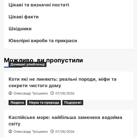
Цікаві та визначні постаті
Цікаві факти
Шкідники
Ювелірні вироби та прикраси
Можливо, ви пропустили
Домашні улюбленці
Коти які не линяють: реальні породи, міфи та
секрети чистого дому
Олександр Троценко
07/08/2026
Людина
Наука та природа
Подорожі
Каспійське море: найбільша замкнена водойма
світу
Олександр Троценко
07/08/2026