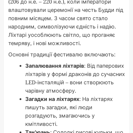
(206 до н.е. – 220 н.е.), коли імператори
влаштовували церемонії на честь Будди під
повним місяцем. З часом свято стало
народним, символізуючи єдність і надію.
Ліхтарі уособлюють світло, що проганяє
темряву, і нові можливості.
Основні традиції фестивалю включають:
Запалювання ліхтарів
: Від паперових
ліхтарів у формі драконів до сучасних
LED-інсталяцій – вони створюють
чарівну атмосферу.
Загадки на ліхтарях
: На ліхтарях
пишуть загадки, які люди
розгадують, змагаючись у
кмітливості.
Тан’юань
: Солодкі рисові кульки, що