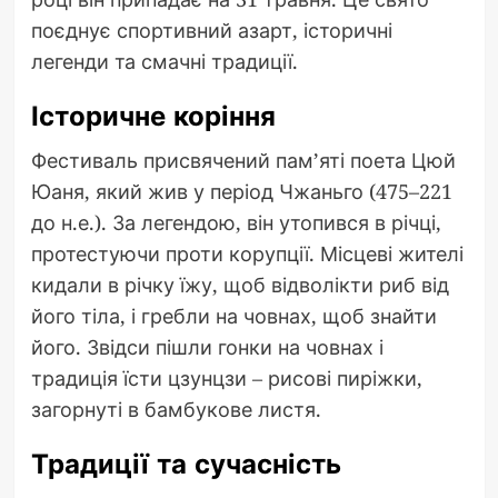
поєднує спортивний азарт, історичні
легенди та смачні традиції.
Історичне коріння
Фестиваль присвячений пам’яті поета Цюй
Юаня, який жив у період Чжаньго (475–221
до н.е.). За легендою, він утопився в річці,
протестуючи проти корупції. Місцеві жителі
кидали в річку їжу, щоб відволікти риб від
його тіла, і гребли на човнах, щоб знайти
його. Звідси пішли гонки на човнах і
традиція їсти цзунцзи – рисові пиріжки,
загорнуті в бамбукове листя.
Традиції та сучасність