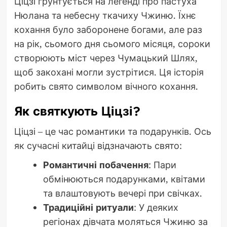
Ціцзі ґрунтується на легенді про пастуха
Нюлана та небесну ткачиху Чжиню. Їхнє
кохання було заборонене богами, але раз
на рік, сьомого дня сьомого місяця, сороки
створюють міст через Чумацький Шлях,
щоб закохані могли зустрітися. Ця історія
робить свято символом вічного кохання.
Як святкують Ціцзі?
Ціцзі – це час романтики та подарунків. Ось
як сучасні китайці відзначають свято:
Романтичні побачення
: Пари
обмінюються подарунками, квітами
та влаштовують вечері при свічках.
Традиційні ритуали
: У деяких
регіонах дівчата моляться Чжиню за