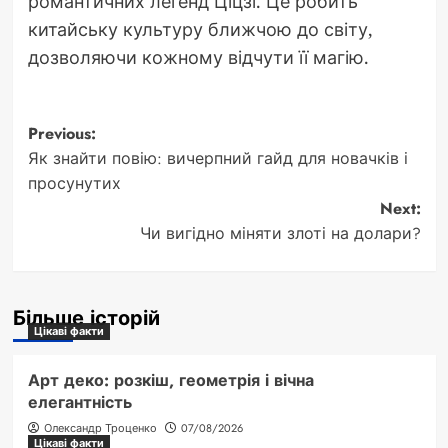
романтичних легенд Ціцзі. Це робить
китайську культуру ближчою до світу,
дозволяючи кожному відчути її магію.
Post
Previous:
Як знайти повію: вичерпний гайд для новачків і
navigation
просунутих
Next:
Чи вигідно міняти злоті на долари?
Більше історій
Цікаві факти
Арт деко: розкіш, геометрія і вічна
елегантність
Олександр Троценко
07/08/2026
Цікаві факти