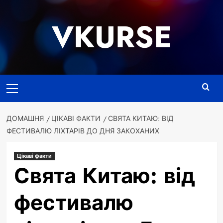
Перейти
до
VKURSE
вмісту
Основне
меню
ДОМАШНЯ
ЦІКАВІ ФАКТИ
СВЯТА КИТАЮ: ВІД
ФЕСТИВАЛЮ ЛІХТАРІВ ДО ДНЯ ЗАКОХАНИХ
Цікаві факти
Свята Китаю: від
фестивалю