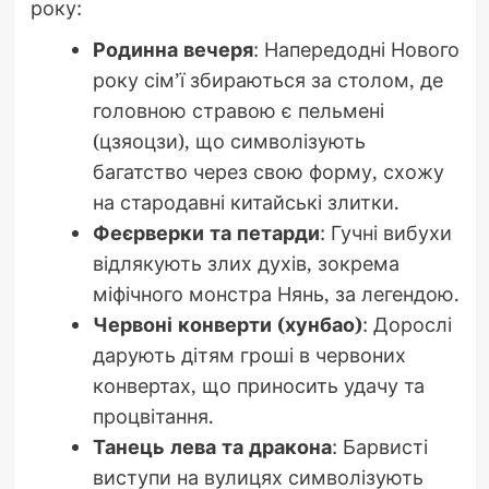
року:
Родинна вечеря
: Напередодні Нового
року сім’ї збираються за столом, де
головною стравою є пельмені
(цзяоцзи), що символізують
багатство через свою форму, схожу
на стародавні китайські злитки.
Феєрверки та петарди
: Гучні вибухи
відлякують злих духів, зокрема
міфічного монстра Нянь, за легендою.
Червоні конверти (хунбао)
: Дорослі
дарують дітям гроші в червоних
конвертах, що приносить удачу та
процвітання.
Танець лева та дракона
: Барвисті
виступи на вулицях символізують