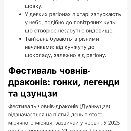
шовку.
У деяких регіонах ліхтарі запускають
у небо, подібно до повітряних куль,
що створює незабутнє видовище.
Тан’юань бувають із різними
начинками: від кунжуту до
шоколаду, залежно від регіону.
Фестиваль човнів-
драконів: гонки, легенди
та цзунцзи
Фестиваль човнів-драконів (Дуаньуцзе)
відзначається на п’ятий день п’ятого
місячного місяця, зазвичай у червні. У 2025
році він припадає на 31 травня. Це свято