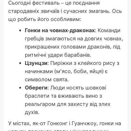
Сьогодні фестиваль – це поєднання
стародавніх звичаїв і сучасних змагань. Ось
що робить його особливим:
Гонки на човнах-драконах
: Команди
гребців змагаються на довгих човнах,
прикрашених головами драконів, під
ритмічні удари барабанів.
Цзунцзи
: Пиріжки з клейкого рису з
начинками (м’ясо, боби, яйця) є
символом свята.
Обереги
: Люди носять шовкові
браслети та вживають вино з
реальгаром для захисту від злих
духів.
У містах, як-от Гонконг і Гуанчжоу, гонки на