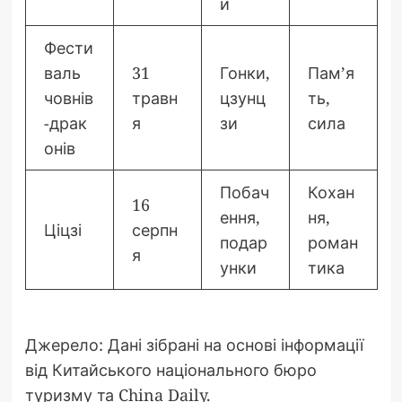
и
Фести
валь
31
Гонки,
Пам’я
човнів
травн
цзунц
ть,
-драк
я
зи
сила
онів
Побач
Кохан
16
ення,
ня,
Ціцзі
серпн
подар
роман
я
унки
тика
Джерело: Дані зібрані на основі інформації
від Китайського національного бюро
туризму та China Daily.