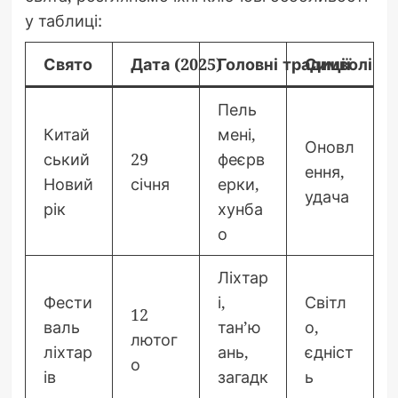
у таблиці:
Свято
Дата (2025)
Головні традиції
Символіка
Пель
Китай
мені,
Оновл
ський
29
феєрв
ення,
Новий
січня
ерки,
удача
рік
хунба
о
Ліхтар
Фести
і,
Світл
12
валь
тан’ю
о,
лютог
ліхтар
ань,
єдніст
о
ів
загадк
ь