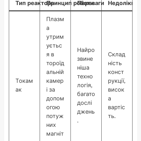
Тип реактора
Принцип роботи
Переваги
Недоліки
Плазм
а
утрим
уєтьс
Найро
я в
Склад
звине
тороїд
ність
ніша
альній
конст
техно
Токам
камер
рукції,
логія,
ак
і за
висок
багато
допом
а
дослі
огою
вартіс
джень
потуж
ть.
.
них
магніт