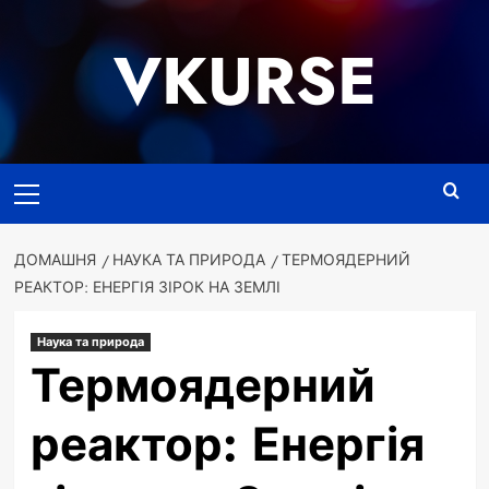
Перейти
до
VKURSE
вмісту
Основне
меню
ДОМАШНЯ
НАУКА ТА ПРИРОДА
ТЕРМОЯДЕРНИЙ
РЕАКТОР: ЕНЕРГІЯ ЗІРОК НА ЗЕМЛІ
Наука та природа
Термоядерний
реактор: Енергія