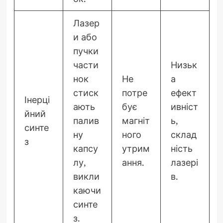
Лазер
и або
пучки
части
Низьк
нок
Не
а
стиск
потре
ефект
Інерці
ають
бує
ивніст
йний
палив
магніт
ь,
синте
ну
ного
склад
з
капсу
утрим
ність
лу,
ання.
лазері
викли
в.
каючи
синте
з.