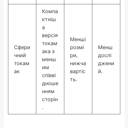
Компа
ктніш
а
версія
Менші
токам
Сфери
розмі
Менш
ака з
чний
ри,
дослі
менш
токам
нижча
джени
им
ак
вартіс
й.
співві
ть.
дноше
нням
сторін
.