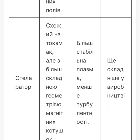
них
полів.
Схож
ий на
токам
Більш
ак,
стабіл
але з
ьна
Ще
більш
плазм
склад
Стела
склад
а,
ніше у
ратор
ною
менш
вироб
геоме
е
ництві
трією
турбу
.
магніт
лентн
них
ості.
котуш
ок.