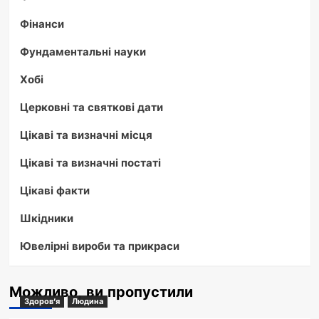
Фінанси
Фундаментальні науки
Хобі
Церковні та святкові дати
Цікаві та визначні місця
Цікаві та визначні постаті
Цікаві факти
Шкідники
Ювелірні вироби та прикраси
Можливо, ви пропустили
Здоров'я
Людина