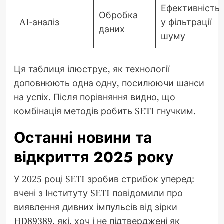
Ефективність
Обробка
AI-аналіз
у фільтрації
даних
шуму
Ця таблиця ілюструє, як технології
доповнюють одна одну, посилюючи шанси
на успіх. Після порівняння видно, що
комбінація методів робить SETI гнучким.
Останні новини та
відкриття 2025 року
У 2025 році SETI зробив стрибок уперед:
вчені з Інституту SETI повідомили про
виявлення дивних імпульсів від зірки
HD89389, які, хоч і не підтверджені як