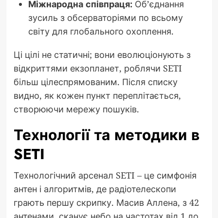
Міжнародна співпраця:
Об’єднання
зусиль з обсерваторіями по всьому
світу для глобального охоплення.
Ці цілі не статичні; вони еволюціонують з
відкриттями екзопланет, роблячи SETI
більш цілеспрямованим. Після списку
видно, як кожен пункт переплітається,
створюючи мережу пошуків.
Технології та методики в
SETI
Технологічний арсенал SETI – це симфонія
антен і алгоритмів, де радіотелескопи
грають першу скрипку. Масив Аллена, з 42
антенами, сканує небо на частотах від 1 до