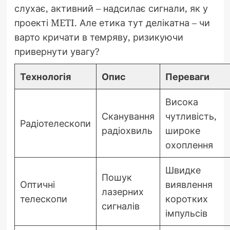
слухає, активний – надсилає сигнали, як у
проекті METI. Але етика тут делікатна – чи
варто кричати в темряву, ризикуючи
привернути увагу?
Технологія
Опис
Переваги
Висока
Сканування
чутливість,
Радіотелескопи
радіохвиль
широке
охоплення
Швидке
Пошук
Оптичні
виявлення
лазерних
телескопи
коротких
сигналів
імпульсів