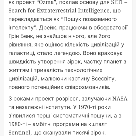
як проект “Ozma”, поклав основу для SETI –
Search for Extraterrestrial Intelligence, що
перекладається як “Пошук позаземного
інтелекту”. Дрейк, працюючи в обсерваторії
Грін Бенк, не знайшов нічого, але його
рівняння, яке оцінює кількість цивілізацій у
галактиці, стало легендою. Воно враховує
швидкість утворення зірок, частку планет з
життям і тривалість технологічних
цивілізацій, малюючи картину Всесвіту,
повного потенційних співрозмовників.
З роками проект розрісся, залучаючи NASA
та незалежні інститути. У 1970-ті роки
з’явилися перші систематичні пошуки, а в
1980-ті – амбітні програми на кшталт
Sentinel, що сканували тисячі зірок.