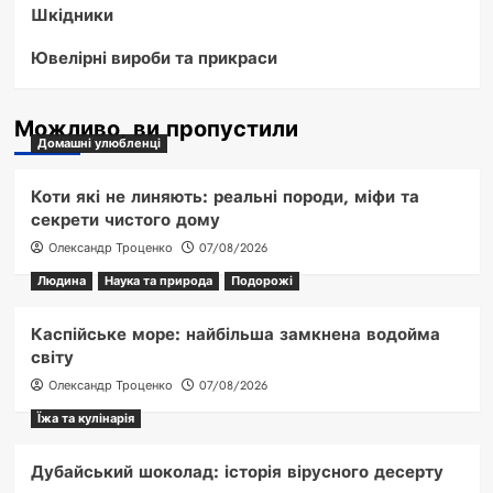
Шкідники
Ювелірні вироби та прикраси
Можливо, ви пропустили
Домашні улюбленці
Коти які не линяють: реальні породи, міфи та
секрети чистого дому
Олександр Троценко
07/08/2026
Людина
Наука та природа
Подорожі
Каспійське море: найбільша замкнена водойма
світу
Олександр Троценко
07/08/2026
Їжа та кулінарія
Дубайський шоколад: історія вірусного десерту