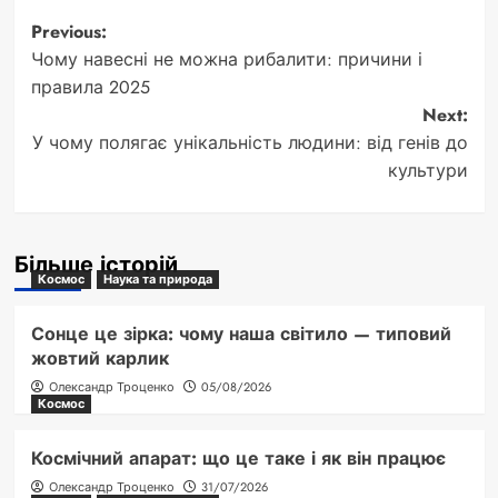
Post
Previous:
Чому навесні не можна рибалити: причини і
navigation
правила 2025
Next:
У чому полягає унікальність людини: від генів до
культури
Більше історій
Космос
Наука та природа
Сонце це зірка: чому наша світило — типовий
жовтий карлик
Олександр Троценко
05/08/2026
Космос
Космічний апарат: що це таке і як він працює
Олександр Троценко
31/07/2026