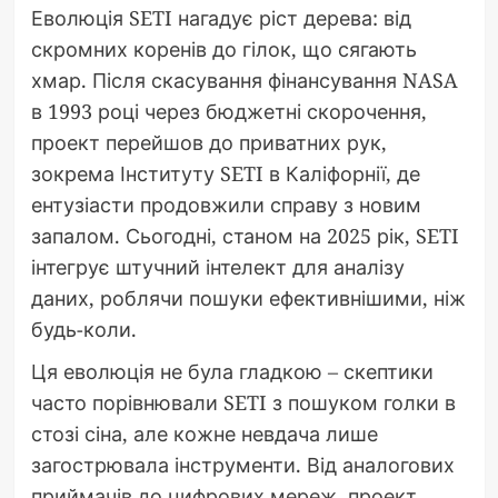
Еволюція SETI нагадує ріст дерева: від
скромних коренів до гілок, що сягають
хмар. Після скасування фінансування NASA
в 1993 році через бюджетні скорочення,
проект перейшов до приватних рук,
зокрема Інституту SETI в Каліфорнії, де
ентузіасти продовжили справу з новим
запалом. Сьогодні, станом на 2025 рік, SETI
інтегрує штучний інтелект для аналізу
даних, роблячи пошуки ефективнішими, ніж
будь-коли.
Ця еволюція не була гладкою – скептики
часто порівнювали SETI з пошуком голки в
стозі сіна, але кожне невдача лише
загострювала інструменти. Від аналогових
приймачів до цифрових мереж, проект