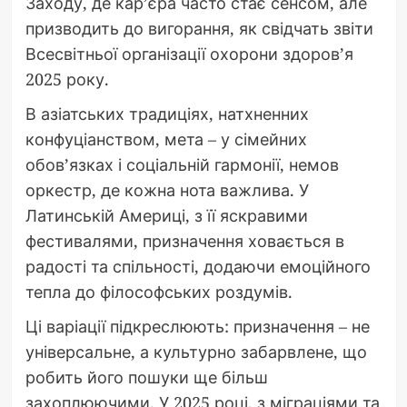
Заходу, де кар’єра часто стає сенсом, але
призводить до вигорання, як свідчать звіти
Всесвітньої організації охорони здоров’я
2025 року.
В азіатських традиціях, натхненних
конфуціанством, мета – у сімейних
обов’язках і соціальній гармонії, немов
оркестр, де кожна нота важлива. У
Латинській Америці, з її яскравими
фестивалями, призначення ховається в
радості та спільності, додаючи емоційного
тепла до філософських роздумів.
Ці варіації підкреслюють: призначення – не
універсальне, а культурно забарвлене, що
робить його пошуки ще більш
захоплюючими. У 2025 році, з міграціями та