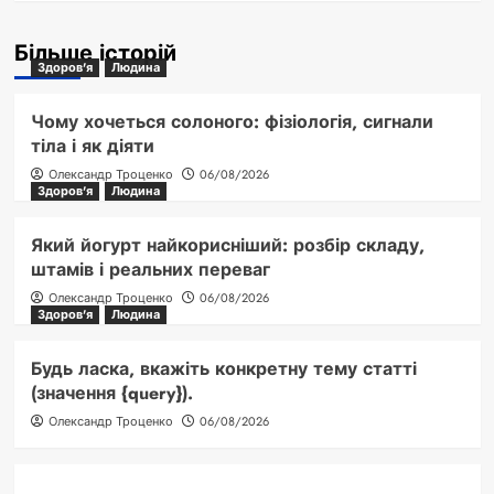
Більше історій
Здоров'я
Людина
Чому хочеться солоного: фізіологія, сигнали
тіла і як діяти
Олександр Троценко
06/08/2026
Здоров'я
Людина
Який йогурт найкорисніший: розбір складу,
штамів і реальних переваг
Олександр Троценко
06/08/2026
Здоров'я
Людина
Будь ласка, вкажіть конкретну тему статті
(значення {query}).
Олександр Троценко
06/08/2026