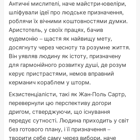
Античні мислителі, наче майстри-ювеліри,
шліфували ідеї про людське призначення,
роблячи їх вічними коштовностями думки.
Аристотель, у своїх працях, бачив
еудемонію – щастя як найвищу мету,
досягнуту через чесноту та розумне життя.
Він уявляв людину як істоту, призначену
для гармонійного розвитку душі, де розум
керує пристрастями, немов вправний
керманич кораблем у шторм.
Екзистенціалісти, такі як Жан-Поль Сартр,
перевернули цю перспективу догори
дригом, стверджуючи, що існування
передує сутності. Людина приходить у світ
без готового плану, і її призначення –
творити себе саму через вибори, наче