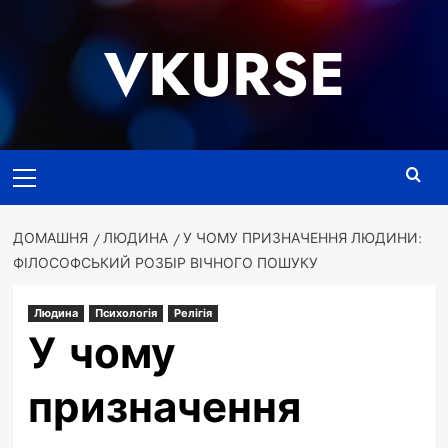
Перейти
до
VKURSE
вмісту
Основне
меню
ДОМАШНЯ
ЛЮДИНА
У ЧОМУ ПРИЗНАЧЕННЯ ЛЮДИНИ:
ФІЛОСОФСЬКИЙ РОЗБІР ВІЧНОГО ПОШУКУ
Людина
Психологія
Релігія
У чому
призначення