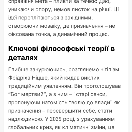
справжня мета – пливти за течією Дао,
уникаючи опору, немов листок на річці. Ці
ідеї переплітаються з західними,
створюючи мозаїку, де призначення – не
фіксована точка, а динамічний процес.
Ключові філософські теорії в
деталях
Глибше занурюючись, розглянемо нігілізм
Фрідріха Ніцше, який кидав виклик
традиційним уявленням. Він проголошував
“Бог мертвий”, а з ним – і старі сенси,
пропонуючи натомість “волю до влади” як
призначення – перевершити себе, стати
надлюдиною. У 2025 році, з урахуванням
глобальних криз, як кліматичні зміни, ця