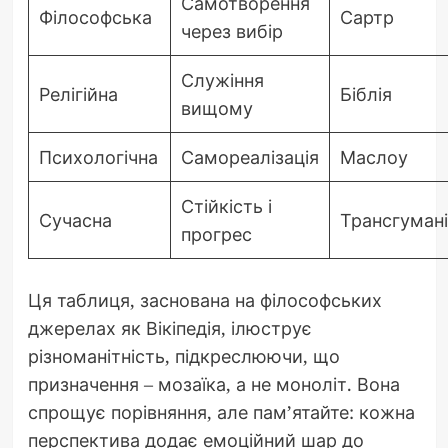
Самотворення
Філософська
Сартр
через вибір
Служіння
Релігійна
Біблія
вищому
Психологічна
Самореалізація
Маслоу
Стійкість і
Сучасна
Трансгуман
прогрес
Ця таблиця, заснована на філософських
джерелах як Вікіпедія, ілюструє
різноманітність, підкреслюючи, що
призначення – мозаїка, а не моноліт. Вона
спрощує порівняння, але пам’ятайте: кожна
перспектива додає емоційний шар до