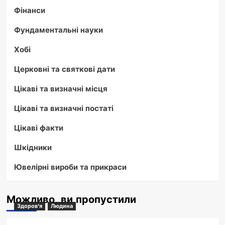
Фінанси
Фундаментальні науки
Хобі
Церковні та святкові дати
Цікаві та визначні місця
Цікаві та визначні постаті
Цікаві факти
Шкідники
Ювелірні вироби та прикраси
Можливо, ви пропустили
Здоров'я
Людина