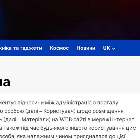
ехніка та гаджети
Космос
Новини
UK
ча
ментує відносини між адміністрацією порталу
ною особою (далі – Користувач) щодо розміщення
ь (далі – Матеріали) на WEB-сайті в мережі Інтернет
), а також під час будь-якого іншого користування цим
особа, яка належним чином приєдналася до цієї