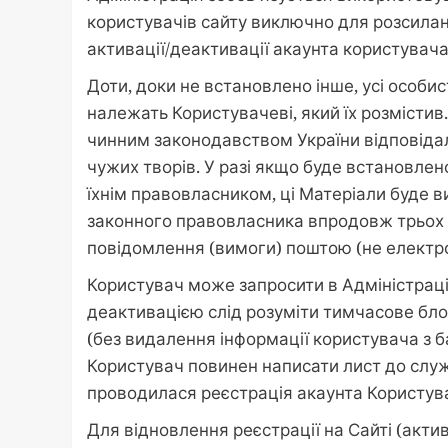
користувачів сайту виключно для розсила
активації/деактивації акаунта користувача на
Доти, доки не встановлено інше, усі особи
належать Користувачеві, який їх розмісти
чинним законодавством України відповідал
чужих творів. У разі якщо буде встановлен
їхнім правовласником, ці Матеріали буде 
законного правовласника впродовж трьох 
повідомлення (вимоги) поштою (не електр
Користувач може запросити в Адміністрації
деактивацією слід розуміти тимчасове бл
(без видалення інформації користувача з б
Користувач повинен написати лист до служ
проводилася реєстрація акаунта Користува
Для відновлення реєстрації на Сайті (акти