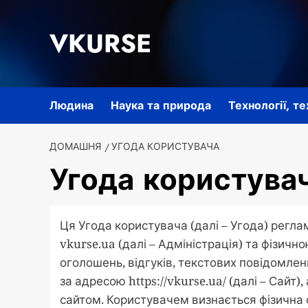
Перейти
до
VKURSE
вмісту
Людина
Наука та природа
Технології, т
ДОМАШНЯ
УГОДА КОРИСТУВАЧА
Угода користува
Ця Угода користувача (далі – Угода) регла
vkurse.ua (далі – Адміністрація) та фізич
оголошень, відгуків, текстових повідомлен
за адресою https://vkurse.ua/ (далі – Сайт
сайтом. Користувачем визнається фізична 