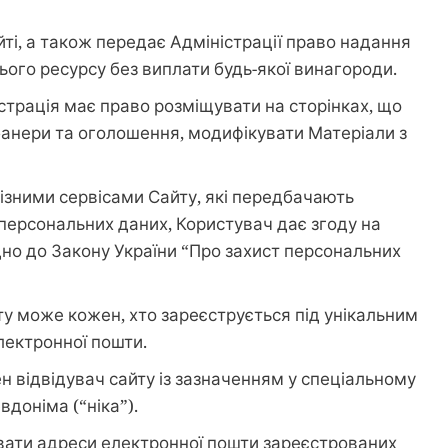
ті, а також передає Адміністрації право надання
ього ресурсу без виплати будь-якої винагороди.
страція має право розміщувати на сторінках, що
банери та оголошення, модифікувати Матеріали з
ізними сервісами Сайту, які передбачають
 персональних даних, Користувач дає згоду на
дно до Закону України “Про захист персональних
ту може кожен, хто зареєструється під унікальним
електронної пошти.
н відвідувач сайту із зазначенням у спеціальному
вдоніма (“ніка”).
вати адреси електронної пошти зареєстрованих