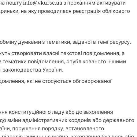
на пошту info@vkurse.ua з проханням активувати
криньки, на яку проводилася реєстрація облікового
обміну думками з тематики, заданої в темі ресурсу.
жуть створювати власні текстові повідомлення, а
з тематики повідомлення, опублікованого іншими
 законодавства України.
ідомлення, які не стосуються обговорюваної
ння конституційного ладу або до захоплення
 до зміни адміністративних кордонів або державного
країни, порушення порядку, встановленого
, підпалів, знищення майна, захоплення будівель або