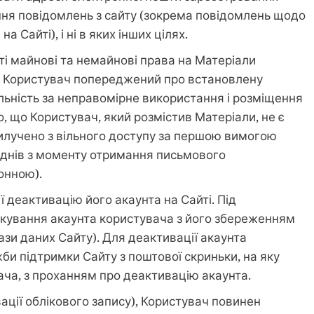
ння повідомлень з сайту (зокрема повідомлень щодо
 Сайті), і ні в яких інших цілях.
сті майнові та немайнові права на Матеріали
в. Користувач попереджений про встановлену
ьність за неправомірне використання і розміщення
о, що Користувач, який розмістив Матеріали, не є
вилучено з вільного доступу за першою вимогою
днів з моменту отримання письмового
онною).
 деактивацію його акаунта на Сайті. Під
окування акаунта користувача з його збереженням
ази даних Сайту). Для деактивації акаунта
би підтримки Сайту з поштової скриньки, на яку
ча, з проханням про деактивацію акаунта.
вації облікового запису), Користувач повинен