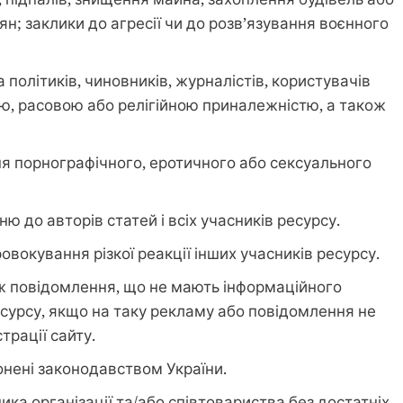
н; заклики до агресії чи до розв’язування воєнного
 політиків, чиновників, журналістів, користувачів
ою, расовою або релігійною приналежністю, а також
 порнографічного, еротичного або сексуального
 до авторів статей і всіх учасників ресурсу.
окування різкої реакції інших учасників ресурсу.
ож повідомлення, що не мають інформаційного
сурсу, якщо на таку рекламу або повідомлення не
трації сайту.
оронені законодавством України.
ка організації та/або співтовариства без достатніх