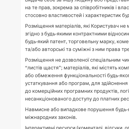
на те прав, зокрема за співробітників і вл
стосовно властивостей і характеристик будь
Розміщення матеріалів, які Користувач не 
згідно з будь-якими контрактними відноси
будь-який патент, торговельну марку, коме
та/або авторські та суміжні з ним права тр
Розміщення не дозволеної спеціальним чино
“листів щастя”; матеріалів, які містять к
або обмеження функціональності будь-яко
устаткування або програм, для здійснення
до комерційних програмних продуктів, логі
несанкціонованого доступу до платних ресу
Навмисне або випадкове порушення будь-я
міжнародних законів.
Інтерактивні ресурси (коментарі, відгуки,