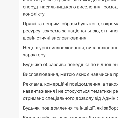
споруд, насильницького виселення громадя
конфлікту.
Прямі та непрямі образи будь-кого, зокрема
ресурсу, зокрема за національною, етнічн
шовіністичні висловлювання.
Нецензурні висловлювання, висловлювання
характеру.
Будь-яка образлива поведінка по відношенню
Висловлювання, метою яких є навмисне пров
Реклама, комерційні повідомлення, а так
навантаження і не стосуються тематики ре
отримано спеціального дозволу від Адмініс
Будь-які повідомлення та інші дії, які заб
Видача себе за іншу людину або представни