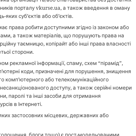
асників порталу vkurse.ua, а також введення в оману
-яких суб’єктів або об’єктів.
має права робити доступними згідно із законом або
нами, а також матеріалів, що порушують права на
рційну таємницю, копірайт або інші права власності
етьої сторони.
м рекламної інформації, спаму, схем “пірамід”,
омп’ютерні коди, призначені для порушення, знищення
го комп’ютерного або телекомунікаційного
 несанкціонованого доступу, а також серійні номери
ни, паролі та інші засоби для отримання
рсів в Інтернеті.
ких застосовних місцевих, державних або
 оголошення, блоги тощо) є пост-модельованими,