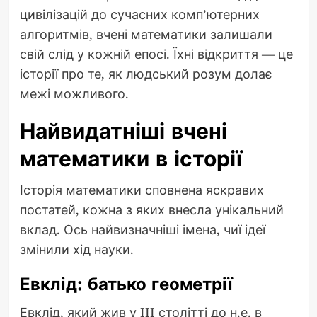
цивілізацій до сучасних комп’ютерних
алгоритмів, вчені математики залишали
свій слід у кожній епосі. Їхні відкриття — це
історії про те, як людський розум долає
межі можливого.
Найвидатніші вчені
математики в історії
Історія математики сповнена яскравих
постатей, кожна з яких внесла унікальний
вклад. Ось найвизначніші імена, чиї ідеї
змінили хід науки.
Евклід: батько геометрії
Евклід, який жив у III столітті до н.е. в