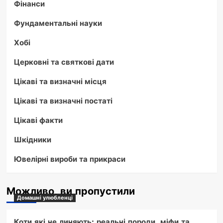
Фінанси
Фундаментальні науки
Хобі
Церковні та святкові дати
Цікаві та визначні місця
Цікаві та визначні постаті
Цікаві факти
Шкідники
Ювелірні вироби та прикраси
Можливо, ви пропустили
Домашні улюбленці
Коти які не линяють: реальні породи, міфи та