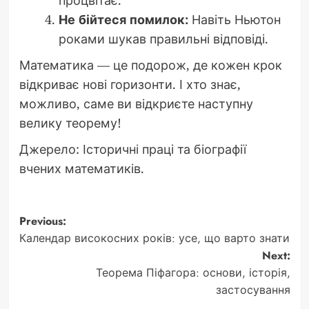
процвітає.
Не бійтеся помилок:
Навіть Ньютон
роками шукав правильні відповіді.
Математика — це подорож, де кожен крок
відкриває нові горизонти. І хто знає,
можливо, саме ви відкриєте наступну
велику теорему!
Джерело: Історичні праці та біографії
вчених математиків.
Post
Previous:
Календар високосних років: усе, що варто знати
navigation
Next:
Теорема Піфагора: основи, історія,
застосування