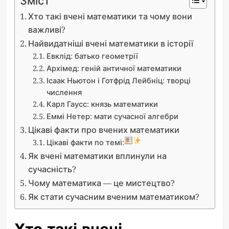
Зміст
Хто такі вчені математики та чому вони
важливі?
Найвидатніші вчені математики в історії
Евклід: батько геометрії
Архімед: геній античної математики
Ісаак Ньютон і Готфрід Лейбніц: творці
числення
Карл Гаусс: князь математики
Еммі Нетер: мати сучасної алгебри
Цікаві факти про вчених математики
Цікаві факти по темі:
Як вчені математики вплинули на
сучасність?
Чому математика — це мистецтво?
Як стати сучасним вченим математиком?