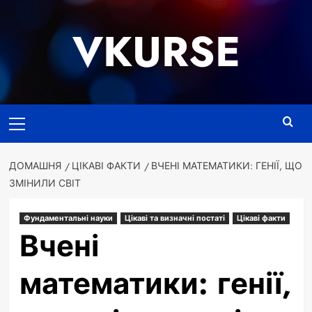
Перейти
до
VKURSE
вмісту
Основне
меню
ДОМАШНЯ
ЦІКАВІ ФАКТИ
ВЧЕНІ МАТЕМАТИКИ: ГЕНІЇ, ЩО
ЗМІНИЛИ СВІТ
Фундаментальні науки
Цікаві та визначні постаті
Цікаві факти
Вчені
математики: генії,