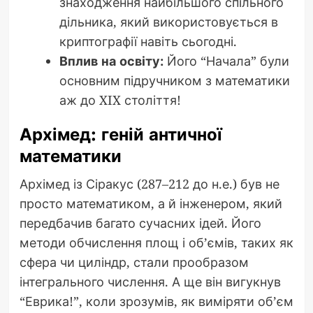
знаходження найбільшого спільного
дільника, який використовується в
криптографії навіть сьогодні.
Вплив на освіту:
Його “Начала” були
основним підручником з математики
аж до XIX століття!
Архімед: геній античної
математики
Архімед із Сіракус (287–212 до н.е.) був не
просто математиком, а й інженером, який
передбачив багато сучасних ідей. Його
методи обчислення площ і об’ємів, таких як
сфера чи циліндр, стали прообразом
інтегрального числення. А ще він вигукнув
“Еврика!”, коли зрозумів, як виміряти об’єм