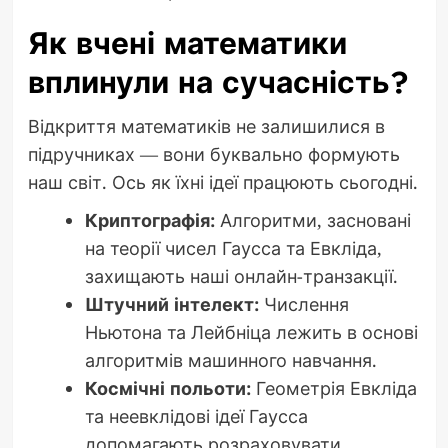
Як вчені математики
вплинули на сучасність?
Відкриття математиків не залишилися в
підручниках — вони буквально формують
наш світ. Ось як їхні ідеї працюють сьогодні.
Криптографія:
Алгоритми, засновані
на теорії чисел Гаусса та Евкліда,
захищають наші онлайн-транзакції.
Штучний інтелект:
Числення
Ньютона та Лейбніца лежить в основі
алгоритмів машинного навчання.
Космічні польоти:
Геометрія Евкліда
та неевклідові ідеї Гаусса
допомагають розраховувати