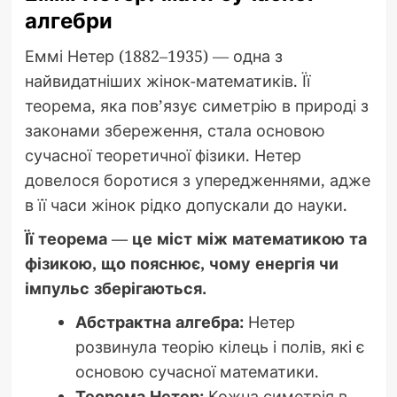
алгебри
Еммі Нетер (1882–1935) — одна з
найвидатніших жінок-математиків. Її
теорема, яка пов’язує симетрію в природі з
законами збереження, стала основою
сучасної теоретичної фізики. Нетер
довелося боротися з упередженнями, адже
в її часи жінок рідко допускали до науки.
Її теорема — це міст між математикою та
фізикою, що пояснює, чому енергія чи
імпульс зберігаються.
Абстрактна алгебра:
Нетер
розвинула теорію кілець і полів, які є
основою сучасної математики.
Теорема Нетер:
Кожна симетрія в