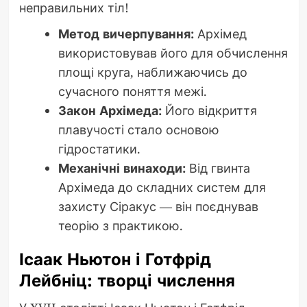
неправильних тіл!
Метод вичерпування:
Архімед
використовував його для обчислення
площі круга, наближаючись до
сучасного поняття межі.
Закон Архімеда:
Його відкриття
плавучості стало основою
гідростатики.
Механічні винаходи:
Від гвинта
Архімеда до складних систем для
захисту Сіракус — він поєднував
теорію з практикою.
Ісаак Ньютон і Готфрід
Лейбніц: творці числення