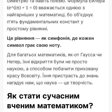
симетрію та навіть поезію. Формула Ейлера
(e^(iπ) + 1 = 0) вважається однією з
найгарніших у математиці, бо об’єднує
п’ять фундаментальних констант у
простому рівнянні.
Це рівняння — як симфонія, де кожен
символ грає свою ноту.
Для багатьох математиків, як-от Гаусса чи
Нетер, їхні відкриття були не просто
наукою, а способом побачити приховану
красу Всесвіту. Їхня пристрасть до знань
нагадує нам, що наука — це творчість.
Як стати сучасним
вченим математиком?