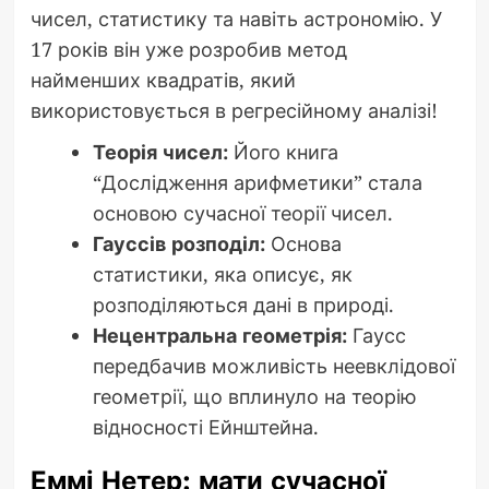
чисел, статистику та навіть астрономію. У
17 років він уже розробив метод
найменших квадратів, який
використовується в регресійному аналізі!
Теорія чисел:
Його книга
“Дослідження арифметики” стала
основою сучасної теорії чисел.
Гауссів розподіл:
Основа
статистики, яка описує, як
розподіляються дані в природі.
Нецентральна геометрія:
Гаусс
передбачив можливість неевклідової
геометрії, що вплинуло на теорію
відносності Ейнштейна.
Еммі Нетер: мати сучасної