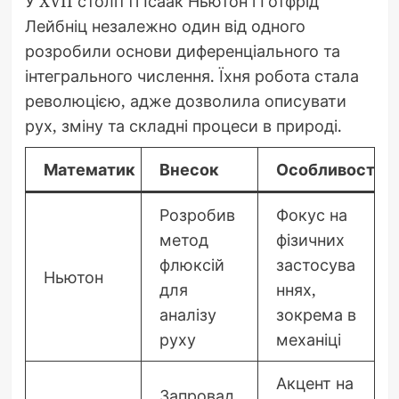
У XVII столітті Ісаак Ньютон і Готфрід
Лейбніц незалежно один від одного
розробили основи диференціального та
інтегрального числення. Їхня робота стала
революцією, адже дозволила описувати
рух, зміну та складні процеси в природі.
Математик
Внесок
Особливості
Розробив
Фокус на
метод
фізичних
флюксій
застосува
Ньютон
для
ннях,
аналізу
зокрема в
руху
механіці
Акцент на
Запровад