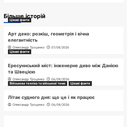
Більше історій
Цікаві факти
Арт деко: розкіш, геометрія і вічна
елегантність
Олександр Троценко
07/08/2026
Цікаві факти
Ересуннський міст: інженерне диво між Данією
та Швецією
Олександр Троценко
06/08/2026
Військова техніка та військові теми
Цікаві факти
Літак судного дня: що це і як працює
Олександр Троценко
06/08/2026