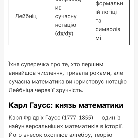
формальн
ив
ій логіці
Лейбніц
сучасну
та
нотацію
символіз
(dx/dy)
мі
Їхня суперечка про те, хто першим
винайшов числення, тривала роками, але
сучасна математика використовує нотацію
Лейбніца через її зручність.
Карл Гаусс: князь математики
Карл Фрідріх Гаусс (1777–1855) — один із
найуніверсальніших математиків в історії.
Його внесок охоплює алгебру, теорію