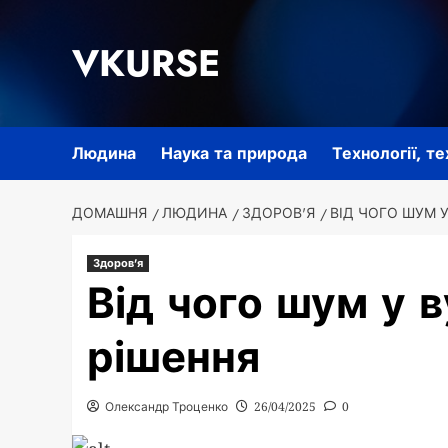
Перейти
до
VKURSE
вмісту
Людина
Наука та природа
Технології, т
ДОМАШНЯ
ЛЮДИНА
ЗДОРОВ'Я
ВІД ЧОГО ШУМ У
Здоров'я
Від чого шум у в
рішення
Олександр Троценко
26/04/2025
0