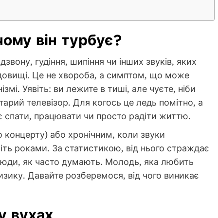
чому він турбує?
дзвону, гудіння, шипіння чи інших звуків, яких
овищі. Це не хвороба, а симптом, що може
змі. Уявіть: ви лежите в тиші, але чуєте, ніби
арий телевізор. Для когось це ледь помітно, а
 спати, працювати чи просто радіти життю.
о концерту) або хронічним, коли звуки
іть роками. За статистикою, від нього страждає
і люди, як часто думають. Молодь, яка любить
ризику. Давайте розберемося, від чого виникає
у вухах