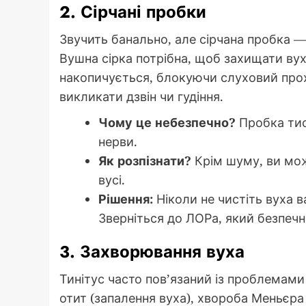
2. Сірчані пробки
Звучить банально, але сірчана пробка 
Вушна сірка потрібна, щоб захищати вухо
накопичується, блокуючи слуховий прох
викликати дзвін чи гудіння.
Чому це небезпечно?
Пробка тис
нерви.
Як розпізнати?
Крім шуму, ви мож
вусі.
Рішення:
Ніколи не чистіть вуха 
Зверніться до ЛОРа, який безпечн
3. Захворювання вуха
Тинітус часто пов’язаний із проблемами
отит (запалення вуха), хвороба Меньєр