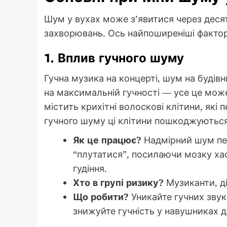
Шум у вухах може з’явитися через деся
захворювань. Ось найпоширеніші фактор
1. Вплив гучного шуму
Гучна музика на концерті, шум на будівн
на максимальній гучності — усе це мож
містить крихітні волоскові клітини, які
гучного шуму ці клітини пошкоджуються
Як це працює?
Надмірний шум пер
“плутатися”, посилаючи мозку хао
гудіння.
Хто в групі ризику?
Музиканти, ді
Що робити?
Уникайте гучних звук
знижуйте гучність у навушниках 