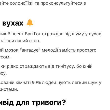
йте солоної їжі та проконсультуйтеся з
у вухах
к Вінсент Ван Гог страждав від шуму у вухах,
 і психічний стан.
й мозок “вигадує” мелодії замість простого
усом.
ки рідко страждають від тинітусу, бо їхній
су.
ьованій кімнаті 90% людей чують легкий шум у
системи.
ивід для тривоги?