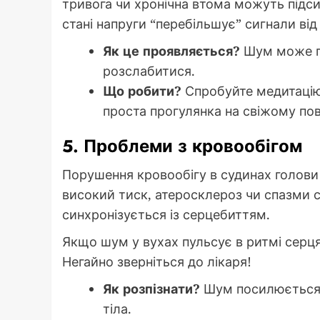
тривога чи хронічна втома можуть підси
стані напруги “перебільшує” сигнали від
Як це проявляється?
Шум може по
розслабитися.
Що робити?
Спробуйте медитацію,
проста прогулянка на свіжому пові
5. Проблеми з кровообігом
Порушення кровообігу в судинах голови
високий тиск, атеросклероз чи спазми
синхронізується із серцебиттям.
Якщо шум у вухах пульсує в ритмі серця
Негайно зверніться до лікаря!
Як розпізнати?
Шум посилюється п
тіла.