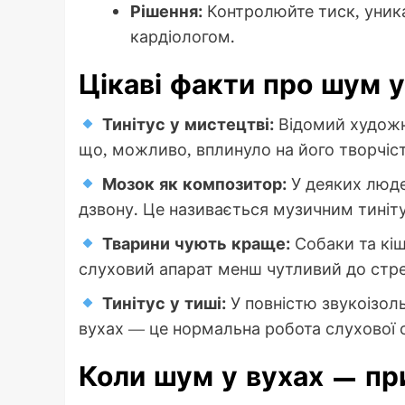
Рішення:
Контролюйте тиск, уника
кардіологом.
Цікаві факти про шум 
Тинітус у мистецтві:
Відомий художни
що, можливо, вплинуло на його творчість
Мозок як композитор:
У деяких люде
дзвону. Це називається музичним тиніт
Тварини чують краще:
Собаки та кіш
слуховий апарат менш чутливий до стре
Тинітус у тиші:
У повністю звукоізол
вухах — це нормальна робота слухової 
Коли шум у вухах — пр