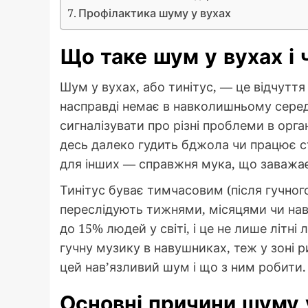
Профілактика шуму у вухах
Що таке шум у вухах і 
Шум у вухах, або тинітус, — це відчуття 
насправді немає в навколишньому серед
сигналізувати про різні проблеми в органі
десь далеко гудить бджола чи працює ст
для інших — справжня мука, що заважає
Тинітус буває тимчасовим (після гучног
переслідують тижнями, місяцями чи нав
до 15% людей у світі, і це не лише літн
гучну музику в навушниках, теж у зоні 
цей нав’язливий шум і що з ним робити.
Основні причини шуму 