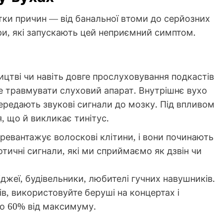
тки причин — від банальної втоми до серйозних
и, які запускають цей неприємний симптом.
ицтві чи навіть довге прослуховування подкастів
е травмувати слуховий апарат. Внутрішнє вухо
 передають звукові сигнали до мозку. Під впливом
, що й викликає тинітус.
евантажує волоскові клітини, і вони починають
тичні сигнали, які ми сприймаємо як дзвін чи
джеї, будівельники, любителі гучних навушників.
ів, використовуйте беруші на концертах і
до 60% від максимуму.