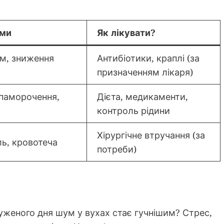
ми
Як лікувати?
ум, зниження
Антибіотики, краплі (за
призначенням лікаря)
паморочення,
Дієта, медикаменти,
контроль рідини
Хірургічне втручання (за
ль, кровотеча
потреби)
уженого дня шум у вухах стає гучнішим? Стрес,