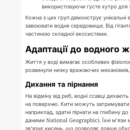
використовуючи густе хутро для з
Кожна з цих груп демонструє унікальні 
завоювати водне середовище. Від гігантс
частиною складної екосистеми.
Адаптації до водного 
Життя у воді вимагає особливих фізіолог
розвинули низку вражаючих механізмів
Дихання та пірнання
На відміну від риб, водні ссавці дихают
на поверхню. Кити можуть затримувати
наприклад, здатні пірнати на глибину до
даними National Geographic). Їхні м’язи 
зв’язує кисень, що дозволяє довше обхо