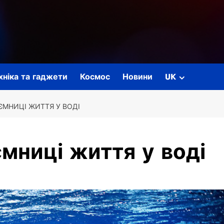
ехніка та гаджети
Космос
Новини
UK
АЄМНИЦІ ЖИТТЯ У ВОДІ
ємниці життя у воді