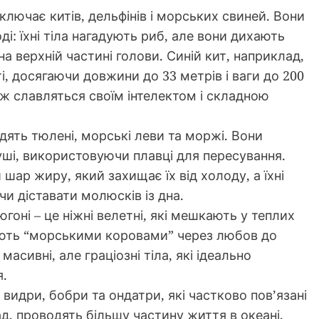
ключає китів, дельфінів і морських свиней. Вони
ді: їхні тіла нагадують риб, але вони дихають
на верхній частині голови. Синій кит, наприклад,
, досягаючи довжини до 33 метрів і ваги до 200
ж славляться своїм інтелектом і складною
ять тюлені, морські леви та моржі. Вони
 суші, використовуючи плавці для пересування.
шар жиру, який захищає їх від холоду, а їхні
чи діставати молюсків із дна.
гоні – це ніжні велетні, які мешкають у теплих
ають “морськими коровами” через любов до
асивні, але граціозні тіла, які ідеально
я.
идри, бобри та ондатри, які частково пов’язані
д, проводять більшу частину життя в океані,