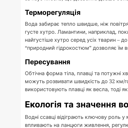
Терморегуляція
Вода забирає тепло швидше, ніж повітр
густе хутро. Ламантини, наприклад, пок
найгустіше хутро серед усіх тварин – д
“природний гідрокостюм” дозволяє їм в
Пересування
Обтічна форма тіла, плавці та потужні х
можуть розвивати швидкість до 32 км/г
використовують плавці як весла, тоді я
Екологія та значення в
Водні ссавці відіграють ключову роль у
впливають на ланцюги живлення, регулюю