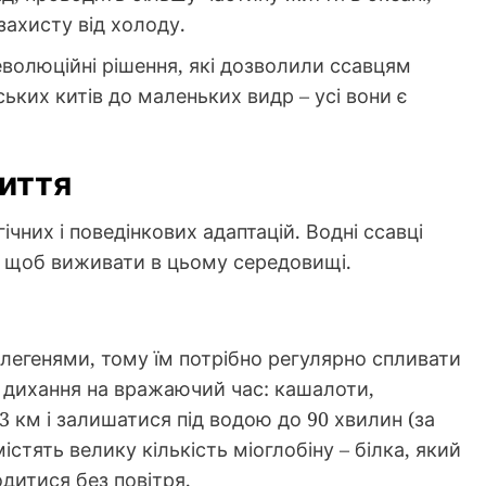
ахисту від холоду.
еволюційні рішення, які дозволили ссавцям
ьких китів до маленьких видр – усі вони є
життя
ічних і поведінкових адаптацій. Водні ссавці
, щоб виживати в цьому середовищі.
ь легенями, тому їм потрібно регулярно спливати
 дихання на вражаючий час: кашалоти,
 3 км і залишатися під водою до 90 хвилин (за
містять велику кількість міоглобіну – білка, який
дитися без повітря.