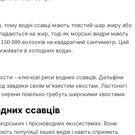
я, тому водні ссавці мають товстий шар жиру або
ладаються на жир, тоді як морські видри мають
о 150 000 волосків на квадратний сантиметр. Цей
иживати в холодних водах.
вости – ключові риси водних ссавців. Дельфіни
од завдяки своїм м’язистим хвостам. Ластоногі
к сирени повільно гребуть широкими хвостами.
одних ссавців
 морських і прісноводних екосистемах. Вони
ть популяції інших видів і навіть сприяють