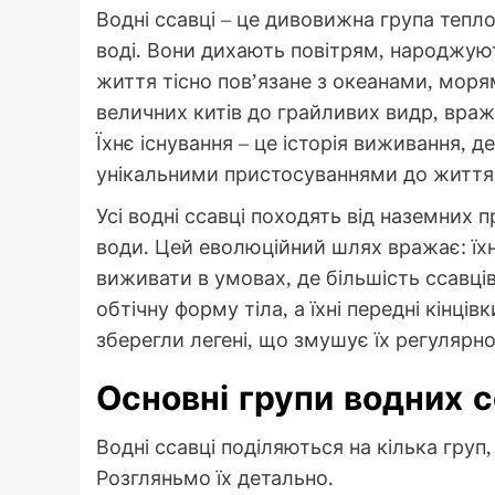
Водні ссавці – це дивовижна група тепл
воді. Вони дихають повітрям, народжуют
життя тісно пов’язане з океанами, моря
величних китів до грайливих видр, вра
Їхнє існування – це історія виживання, 
унікальними пристосуваннями до життя 
Усі водні ссавці походять від наземних 
води. Цей еволюційний шлях вражає: їхні
виживати в умовах, де більшість ссавці
обтічну форму тіла, а їхні передні кінці
зберегли легені, що змушує їх регулярн
Основні групи водних с
Водні ссавці поділяються на кілька груп,
Розгляньмо їх детально.