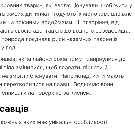
окровних тварин, які еволюціонували, щоб жити у
ь живих дитинчат і годують їх молоком, але їхнє
ми чи прісними водоймами. Ці створіння, від
жають своєю адаптацією до водного середовища.
де природа поєднала риси наземних тварин із
у воді.
предків, які мільйони років тому повернулися до
 тіла змінилися, щоб плавати, пірнати й
в не змогли б існувати. Наприклад, кити мають
вки перетворилися на плавці. Водночас вони
о спливати на поверхню за киснем.
савців
 кожна з яких має унікальні особливості.