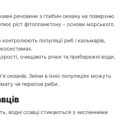
ивні речовини з глибин океану на поверхню
улює ріст фітопланктону – основи морського
 контролюють популяції риб і кальмарів,
екосистемах.
орості, очищають річки та прибережні води,
я океанів. Зміни в їхніх популяціях можуть
імату чи перелов риби.
авців
ть, водні ссавці стикаються з численними