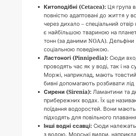
Китоподібні (Cetacea):
Ця група в
повністю адаптовані до життя у во
через дихало – спеціальний отвір 
є найбільшою твариною на планеті
тонн (за даними NOAA). Дельфіни 
соціальною поведінкою.
Ластоногі (Pinnipedia):
Сюди вход
проводять час як у воді, так і на
Моржі, наприклад, мають товстий 
бивні допомагають розбивати лід 
Сирени (Sirenia):
Ламантини та дю
прибережних водах. Їх ще назив
поїдання водоростей. Вони мають м
підходять для повільного плаванн
Інші водні ссавці:
Сюди належать в
з водою. Морські видри, наприкла