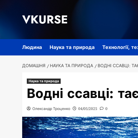
Перейти
до
VKURSE
вмісту
Людина
Наука та природа
Технології, т
ДОМАШНЯ
НАУКА ТА ПРИРОДА
ВОДНІ ССАВЦІ: Т
Наука та природа
Водні ссавці: та
Олександр Троценко
04/05/2025
0