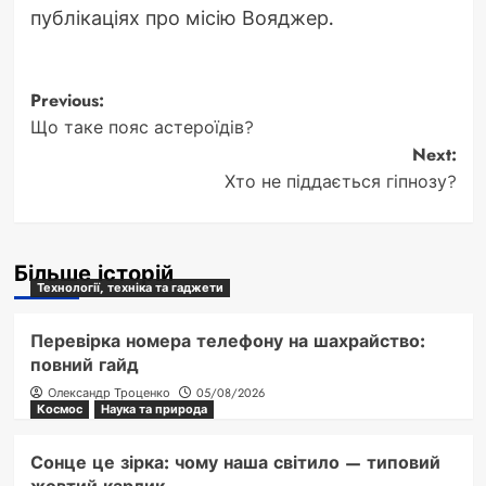
публікаціях про місію Вояджер.
Post
Previous:
Що таке пояс астероїдів?
navigation
Next:
Хто не піддається гіпнозу?
Більше історій
Технології, техніка та гаджети
Перевірка номера телефону на шахрайство:
повний гайд
Олександр Троценко
05/08/2026
Космос
Наука та природа
Сонце це зірка: чому наша світило — типовий