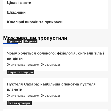
Цікаві факти
Шкідники
Ювелірні вироби та прикраси
Можливо, ви пропустили
Здоров'я
Людина
Чому хочеться солоного: фізіологія, сигнали тіла і
як діяти
Олександр Троценко
06/08/2026
Наука та природа
Пустеля Сахара: найбільша спекотна пустеля
планети
Олександр Троценко
06/08/2026
Їжа та кулінарія