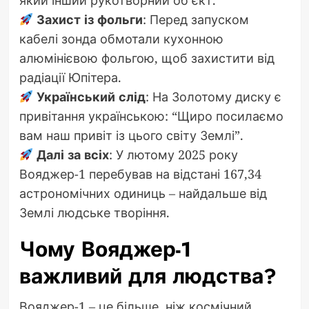
Захист із фольги
: Перед запуском
кабелі зонда обмотали кухонною
алюмінієвою фольгою, щоб захистити від
радіації Юпітера.
Український слід
: На Золотому диску є
привітання українською: “Щиро посилаємо
вам наш привіт із цього світу Землі”.
Далі за всіх
: У лютому 2025 року
Вояджер-1 перебував на відстані 167,34
астрономічних одиниць – найдальше від
Землі людське творіння.
Чому Вояджер-1
важливий для людства?
Вояджер-1 – це більше, ніж космічний