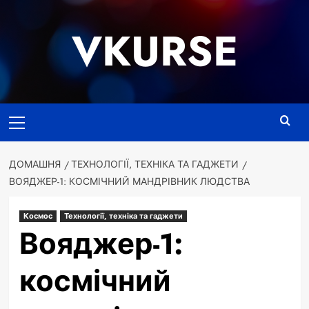
Перейти
до
VKURSE
вмісту
Основне
меню
ДОМАШНЯ
ТЕХНОЛОГІЇ, ТЕХНІКА ТА ГАДЖЕТИ
ВОЯДЖЕР-1: КОСМІЧНИЙ МАНДРІВНИК ЛЮДСТВА
Космос
Технології, техніка та гаджети
Вояджер-1:
космічний