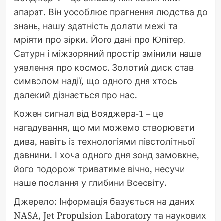
апарат. Він уособлює прагнення людства до
знань, нашу здатність долати межі та
мріяти про зірки. Його дані про Юпітер,
Сатурн і міжзоряний простір змінили наше
уявлення про космос. Золотий диск став
символом надії, що одного дня хтось
далекий дізнається про нас.
Кожен сигнал від Вояджера-1 – це
нагадування, що ми можемо створювати
дива, навіть із технологіями півстолітньої
давнини. І хоча одного дня зонд замовкне,
його подорож триватиме вічно, несучи
наше послання у глибини Всесвіту.
Джерело: Інформація базується на даних
NASA, Jet Propulsion Laboratory та наукових