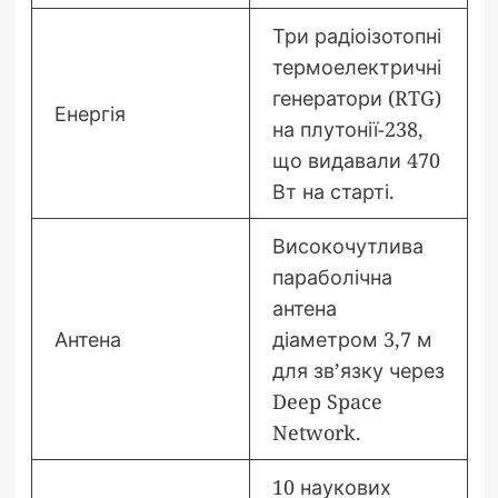
Три радіоізотопні
термоелектричні
генератори (RTG)
Енергія
на плутонії-238,
що видавали 470
Вт на старті.
Високочутлива
параболічна
антена
Антена
діаметром 3,7 м
для зв’язку через
Deep Space
Network.
10 наукових