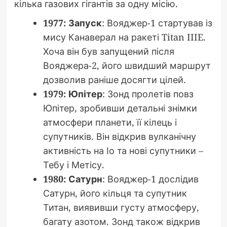
кілька газових гігантів за одну місію.
1977: Запуск
: Вояджер-1 стартував із
мису Канаверал на ракеті Titan IIIE.
Хоча він був запущений після
Вояджера-2, його швидший маршрут
дозволив раніше досягти цілей.
1979: Юпітер
: Зонд пролетів повз
Юпітер, зробивши детальні знімки
атмосфери планети, її кілець і
супутників. Він відкрив вулканічну
активність на Іо та нові супутники –
Тебу і Метісу.
1980: Сатурн
: Вояджер-1 дослідив
Сатурн, його кільця та супутник
Титан, виявивши густу атмосферу,
багату азотом. Зонд також відкрив