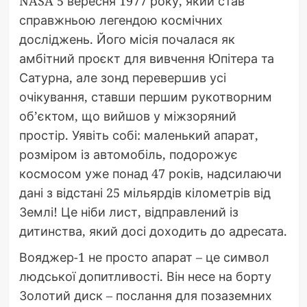
NASA 5 вересня 1977 року, який став
справжньою легендою космічних
досліджень. Його місія почалася як
амбітний проєкт для вивчення Юпітера та
Сатурна, але зонд перевершив усі
очікування, ставши першим рукотворним
об’єктом, що вийшов у міжзоряний
простір. Уявіть собі: маленький апарат,
розміром із автомобіль, подорожує
космосом уже понад 47 років, надсилаючи
дані з відстані 25 мільярдів кілометрів від
Землі! Це ніби лист, відправлений із
дитинства, який досі доходить до адресата.
Вояджер-1 не просто апарат – це символ
людської допитливості. Він несе на борту
Золотий диск – послання для позаземних