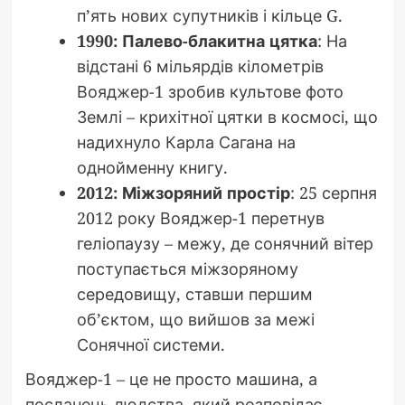
п’ять нових супутників і кільце G.
1990: Палево-блакитна цятка
: На
відстані 6 мільярдів кілометрів
Вояджер-1 зробив культове фото
Землі – крихітної цятки в космосі, що
надихнуло Карла Сагана на
однойменну книгу.
2012: Міжзоряний простір
: 25 серпня
2012 року Вояджер-1 перетнув
геліопаузу – межу, де сонячний вітер
поступається міжзоряному
середовищу, ставши першим
об’єктом, що вийшов за межі
Сонячної системи.
Вояджер-1 – це не просто машина, а
посланець людства, який розповідає