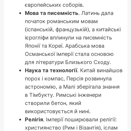
європейських соборів.
Мова та писемність
. Латинь дала
початок романським мовам
(іспанській, французькій), а китайські
ієрогліфи вплинули на писемність
Японії та Кореї. Арабська мова
Османської імперії стала основою
для літератури Близького Сходу.
Наука та технології
. Китай винайшов
порох і компас, Персія розвинула
астрономію, а Малі зберігала знання
в Тімбукту. Римські інженери
створили бетон, який
використовується й нині.
Релігія
. Імперії поширювали релігії:
християнство (Рим і Візантія), іслам