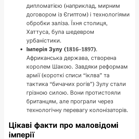
дипломатією (наприклад, мирним
договором із Єгиптом) і технологіями
обробки заліза. Їхня столиця,
Хаттуса, була шедевром
урбаністики.
Імперія Зулу (1816–1897)
.
Африканська держава, створена
королем Шакою. Завдяки реформам
армії (короткі списи “іклва” та
тактика “бичачих рогів”) Зулу стали
грізною силою. Вони протистояли
британцям, але програли через
технологічну перевагу колонізаторів.
Цікаві факти про маловідомі
імперії