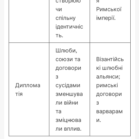
створюю
я
чи
Римської
спільну
імперії.
ідентичніс
ть.
Шлюби,
союзи та
Візантійсь
договори
кі шлюбні
з
альянси;
Диплома
сусідами
римські
тія
зменшува
договори
ли війни
з
та
варварам
зміцнюва
и.
ли вплив.