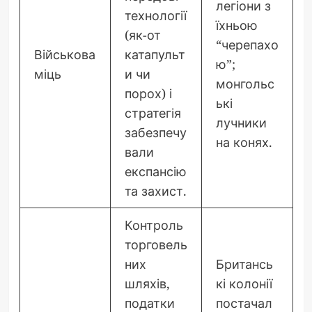
легіони з
технології
їхньою
(як-от
“черепахо
Військова
катапульт
ю”;
міць
и чи
монгольс
порох) і
ькі
стратегія
лучники
забезпечу
на конях.
вали
експансію
та захист.
Контроль
торговель
них
Британсь
шляхів,
кі колонії
податки
постачал