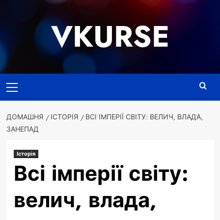
Перейти
до
VKURSE
вмісту
Основне
меню
ДОМАШНЯ
ІСТОРІЯ
ВСІ ІМПЕРІЇ СВІТУ: ВЕЛИЧ, ВЛАДА,
ЗАНЕПАД
Історія
Всі імперії світу:
велич, влада,