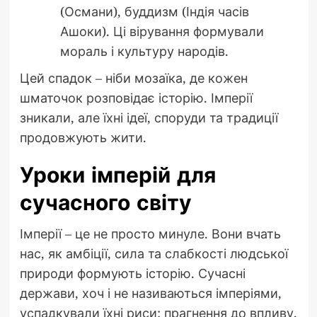
(Османи), буддизм (Індія часів
Ашоки). Ці вірування формували
мораль і культуру народів.
Цей спадок – ніби мозаїка, де кожен
шматочок розповідає історію. Імперії
зникали, але їхні ідеї, споруди та традиції
продовжують жити.
Уроки імперій для
сучасного світу
Імперії – це не просто минуле. Вони вчать
нас, як амбіції, сила та слабкості людської
природи формують історію. Сучасні
держави, хоч і не називаються імперіями,
успадкували їхні риси: прагнення до впливу,