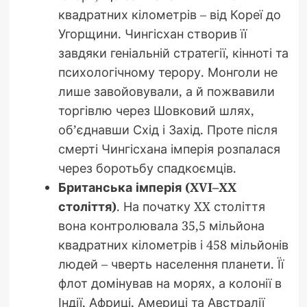
квадратних кілометрів – від Кореї до
Угорщини. Чингісхан створив її
завдяки геніальній стратегії, кінноті та
психологічному терору. Монголи не
лише завойовували, а й пожвавили
торгівлю через Шовковий шлях,
об’єднавши Схід і Захід. Проте після
смерті Чингісхана імперія розпалася
через боротьбу спадкоємців.
Британська імперія (XVI–XX
століття)
. На початку XX століття
вона контролювала 35,5 мільйона
квадратних кілометрів і 458 мільйонів
людей – чверть населення планети. Її
флот домінував на морях, а колонії в
Індії, Африці, Америці та Австралії