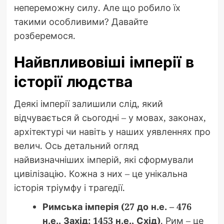
непереможну силу. Але що робило їх
такими особливими? Давайте
розберемося.
Найвпливовіші імперії в
історії людства
Деякі імперії залишили слід, який
відчувається й сьогодні – у мовах, законах,
архітектурі чи навіть у наших уявленнях про
велич. Ось детальний огляд
найвизначніших імперій, які сформували
цивілізацію. Кожна з них – це унікальна
історія тріумфу і трагедії.
Римська імперія (27 до н.е. – 476
н.е., Захід; 1453 н.е., Схід)
. Рим – це