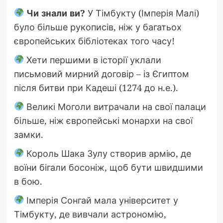
Чи знали ви?
У Тімбукту (Імперія Малі)
було більше рукописів, ніж у багатьох
європейських бібліотеках того часу!
Хети першими в історії уклали
письмовий мирний договір – із Єгиптом
після битви при Кадеші (1274 до н.е.).
Великі Моголи витрачали на свої палаци
більше, ніж європейські монархи на свої
замки.
Король Шака Зулу створив армію, де
воїни бігали босоніж, щоб бути швидшими
в бою.
Імперія Сонгай мала університет у
Тімбукту, де вивчали астрономію,