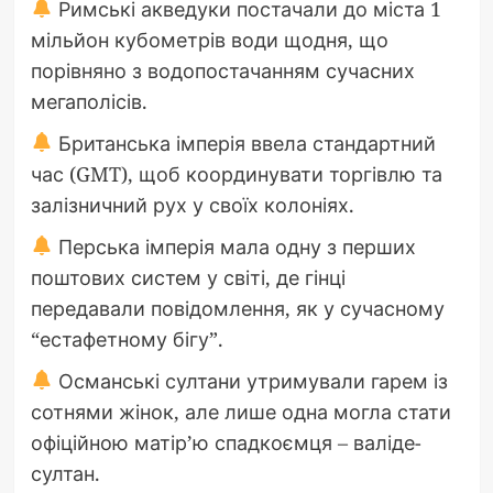
Римські акведуки постачали до міста 1
мільйон кубометрів води щодня, що
порівняно з водопостачанням сучасних
мегаполісів.
Британська імперія ввела стандартний
час (GMT), щоб координувати торгівлю та
залізничний рух у своїх колоніях.
Перська імперія мала одну з перших
поштових систем у світі, де гінці
передавали повідомлення, як у сучасному
“естафетному бігу”.
Османські султани утримували гарем із
сотнями жінок, але лише одна могла стати
офіційною матір’ю спадкоємця – валіде-
султан.