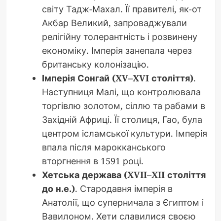
світу Тадж-Махал. Її правителі, як-от
Акбар Великий, запроваджували
релігійну толерантність і розвинену
економіку. Імперія занепала через
британську колонізацію.
Імперія Сонгай (XV–XVI століття)
.
Наступниця Малі, що контролювала
торгівлю золотом, сіллю та рабами в
Західній Африці. Її столиця, Гао, була
центром ісламської культури. Імперія
впала після марокканського
вторгнення в 1591 році.
Хетська держава (XVII–XII століття
до н.е.)
. Стародавня імперія в
Анатолії, що суперничала з Єгиптом і
Вавилоном. Хети славилися своєю