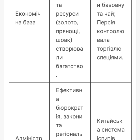
та
и бавовну
Економіч
ресурси
та чай;
на база
(золото,
Персія
прянощі,
контролю
шовк)
вала
створюва
торгівлю
ли
спеціями.
багатство
.
Ефективн
а
бюрократ
ія, закони
Китайськ
та
а система
регіональ
Адміністр
іспитів