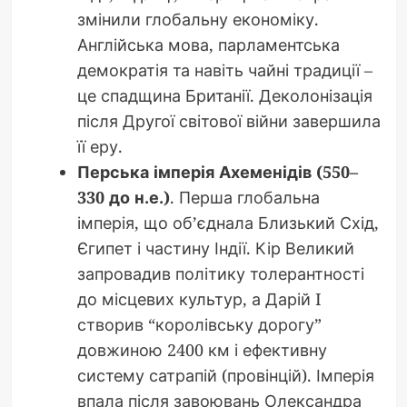
змінили глобальну економіку.
Англійська мова, парламентська
демократія та навіть чайні традиції –
це спадщина Британії. Деколонізація
після Другої світової війни завершила
її еру.
Перська імперія Ахеменідів (550–
330 до н.е.)
. Перша глобальна
імперія, що об’єднала Близький Схід,
Єгипет і частину Індії. Кір Великий
запровадив політику толерантності
до місцевих культур, а Дарій I
створив “королівську дорогу”
довжиною 2400 км і ефективну
систему сатрапій (провінцій). Імперія
впала після завоювань Олександра