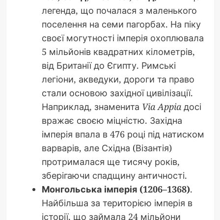
легенда, що почалася з маленького
поселення на семи пагорбах. На піку
своєї могутності імперія охоплювала
5 мільйонів квадратних кілометрів,
від Британії до Єгипту. Римські
легіони, акведуки, дороги та право
стали основою західної цивілізації.
Наприклад, знаменита
Via Appia
досі
вражає своєю міцністю. Західна
імперія впала в 476 році під натиском
варварів, але Східна (Візантія)
протрималася ще тисячу років,
зберігаючи спадщину античності.
Монгольська імперія (1206–1368)
.
Найбільша за територією імперія в
історії, що займала 24 мільйони