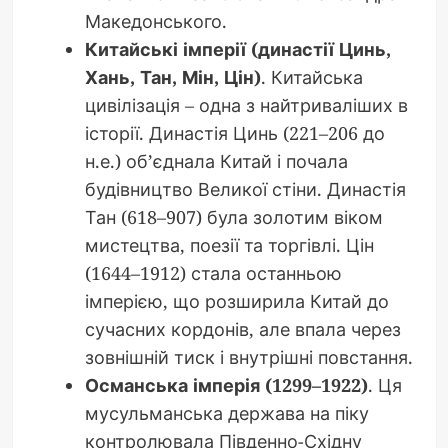
Македонського.
Китайські імперії (династії Цинь,
Хань, Тан, Мін, Цін)
. Китайська
цивілізація – одна з найтриваліших в
історії. Династія Цинь (221–206 до
н.е.) об’єднала Китай і почала
будівництво Великої стіни. Династія
Тан (618–907) була золотим віком
мистецтва, поезії та торгівлі. Цін
(1644–1912) стала останньою
імперією, що розширила Китай до
сучасних кордонів, але впала через
зовнішній тиск і внутрішні повстання.
Османська імперія (1299–1922)
. Ця
мусульманська держава на піку
контролювала Південно-Східну