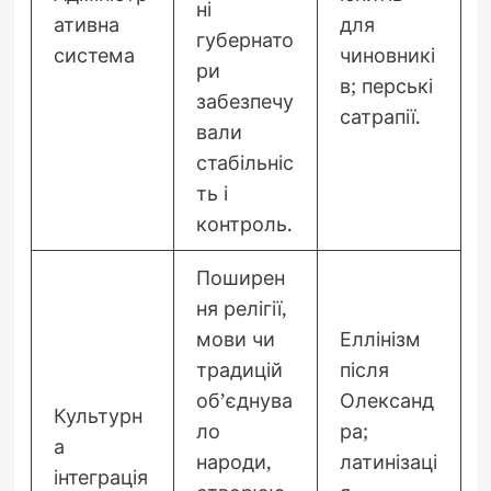
ні
ативна
для
губернато
система
чиновникі
ри
в; перські
забезпечу
сатрапії.
вали
стабільніс
ть і
контроль.
Поширен
ня релігії,
мови чи
Еллінізм
традицій
після
об’єднува
Олександ
Культурн
ло
ра;
а
народи,
латинізаці
інтеграція