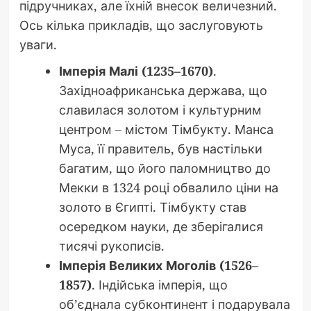
підручниках, але їхній внесок величезний.
Ось кілька прикладів, що заслуговують
уваги.
Імперія Малі (1235–1670)
.
Західноафриканська держава, що
славилася золотом і культурним
центром – містом Тімбукту. Манса
Муса, її правитель, був настільки
багатим, що його паломництво до
Мекки в 1324 році обвалило ціни на
золото в Єгипті. Тімбукту став
осередком науки, де зберігалися
тисячі рукописів.
Імперія Великих Моголів (1526–
1857)
. Індійська імперія, що
об’єднала субконтинент і подарувала