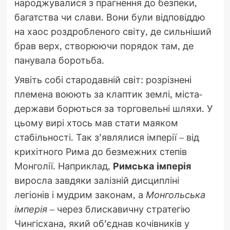
народжувалися з прагнення до безпеки,
багатства чи слави. Вони були відповіддю
на хаос роздробленого світу, де сильніший
брав верх, створюючи порядок там, де
панувала боротьба.
Уявіть собі стародавній світ: розрізнені
племена воюють за клаптик землі, міста-
держави борються за торговельні шляхи. У
цьому вирі хтось мав стати маяком
стабільності. Так з’являлися імперії – від
крихітного Рима до безмежних степів
Монголії. Наприклад,
Римська імперія
виросла завдяки залізній дисципліні
легіонів і мудрим законам, а
Монгольська
імперія
– через блискавичну стратегію
Чингісхана, який об’єднав кочівників у