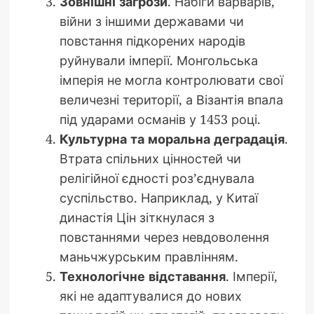
Зовнішні загрози
. Набіги варварів,
війни з іншими державами чи
повстання підкорених народів
руйнували імперії. Монгольська
імперія не могла контролювати свої
величезні території, а Візантія впала
під ударами османів у 1453 році.
Культурна та моральна деградація
.
Втрата спільних цінностей чи
релігійної єдності роз’єднувала
суспільство. Наприклад, у Китаї
династія Цін зіткнулася з
повстаннями через невдоволення
маньчжурським правлінням.
Технологічне відставання
. Імперії,
які не адаптувалися до нових