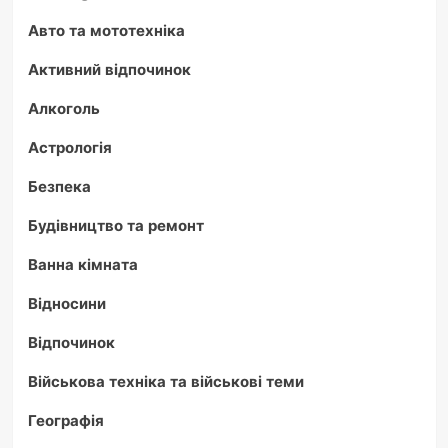
Авто та мототехніка
Активний відпочинок
Алкоголь
Астрологія
Безпека
Будівництво та ремонт
Ванна кімната
Відносини
Відпочинок
Військова техніка та військові теми
Географія