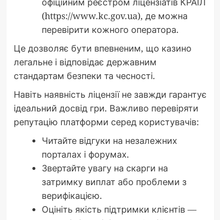
офіційним реєстром ліцензіатів КРАІЛ
(https://www.kc.gov.ua), де можна
перевірити кожного оператора.
Це дозволяє бути впевненим, що казино
легальне і відповідає державним
стандартам безпеки та чесності.
Навіть наявність ліцензії не завжди гарантує
ідеальний досвід гри. Важливо перевіряти
репутацію платформи серед користувачів:
Читайте відгуки на незалежних
порталах і форумах.
Звертайте увагу на скарги на
затримку виплат або проблеми з
верифікацією.
Оцініть якість підтримки клієнтів —