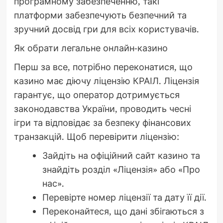
програмному забезпеченню, такі
платформи забезпечують безпечний та
зручний досвід гри для всіх користувачів.
Як обрати легальне онлайн-казино
Перш за все, потрібно переконатися, що
казино має діючу ліцензію КРАІЛ. Ліцензія
гарантує, що оператор дотримується
законодавства України, проводить чесні
ігри та відповідає за безпеку фінансових
транзакцій. Щоб перевірити ліцензію:
Зайдіть на офіційний сайт казино та
знайдіть розділ «Ліцензія» або «Про
нас».
Перевірте номер ліцензії та дату її дії.
Переконайтеся, що дані збігаються з