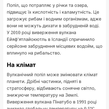
Попіл, що потрапляє у річки та озера,
підвищує їх кислотність і каламутність. Це
загрожує рибам і водним організмам, адже
вони не можуть дихати в забрудненій воді.
У 2010 році виверження вулкана
Ейяф’ятлайокютль в Ісландії спричинило
серйозне забруднення місцевих водойм, що
вплинуло на рибальство.
На клімат
Вулканічний попіл може змінювати клімат
планети. Дрібні частинки, підняті в
стратосферу, відбивають сонячне світло,
знижуючи температуру на Землі.
Виверження вулкана Пінатубо в 1991 році
знизило глобальну температуру на 0,5°C