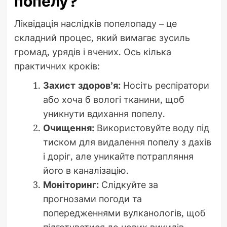
попелу?
Ліквідація наслідків попелопаду – це
складний процес, який вимагає зусиль
громад, урядів і вчених. Ось кілька
практичних кроків:
Захист здоров’я:
Носіть респіратори
або хоча б вологі тканини, щоб
уникнути вдихання попелу.
Очищення:
Використовуйте воду під
тиском для видалення попелу з дахів
і доріг, але уникайте потрапляння
його в каналізацію.
Моніторинг:
Слідкуйте за
прогнозами погоди та
попередженнями вулканологів, щоб
підготуватися до нових викидів.