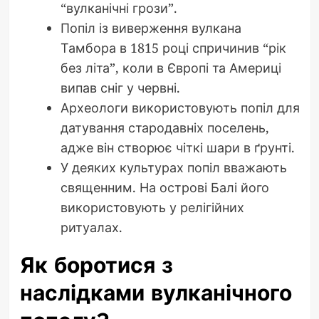
“вулканічні грози”.
Попіл із виверження вулкана
Тамбора в 1815 році спричинив “рік
без літа”, коли в Європі та Америці
випав сніг у червні.
Археологи використовують попіл для
датування стародавніх поселень,
адже він створює чіткі шари в ґрунті.
У деяких культурах попіл вважають
священним. На острові Балі його
використовують у релігійних
ритуалах.
Як боротися з
наслідками вулканічного