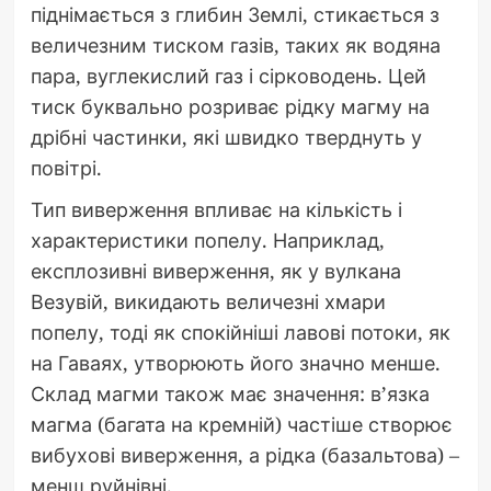
піднімається з глибин Землі, стикається з
величезним тиском газів, таких як водяна
пара, вуглекислий газ і сірководень. Цей
тиск буквально розриває рідку магму на
дрібні частинки, які швидко тверднуть у
повітрі.
Тип виверження впливає на кількість і
характеристики попелу. Наприклад,
експлозивні виверження, як у вулкана
Везувій, викидають величезні хмари
попелу, тоді як спокійніші лавові потоки, як
на Гаваях, утворюють його значно менше.
Склад магми також має значення: в’язка
магма (багата на кремній) частіше створює
вибухові виверження, а рідка (базальтова) –
менш руйнівні.