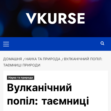
Перейти
до
VKURSE
вмісту
Основне
меню
ДОМАШНЯ
НАУКА ТА ПРИРОДА
ВУЛКАНІЧНИЙ ПОПІЛ:
ТАЄМНИЦІ ПРИРОДИ
Наука та природа
Вулканічний
попіл: таємниці