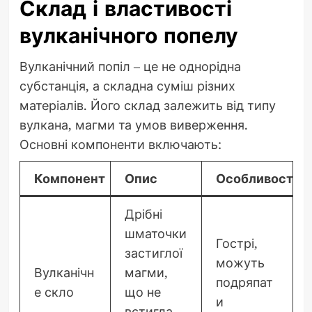
Склад і властивості
вулканічного попелу
Вулканічний попіл – це не однорідна
субстанція, а складна суміш різних
матеріалів. Його склад залежить від типу
вулкана, магми та умов виверження.
Основні компоненти включають:
Компонент
Опис
Особливості
Дрібні
шматочки
Гострі,
застиглої
можуть
Вулканічн
магми,
подряпат
е скло
що не
и
встигла