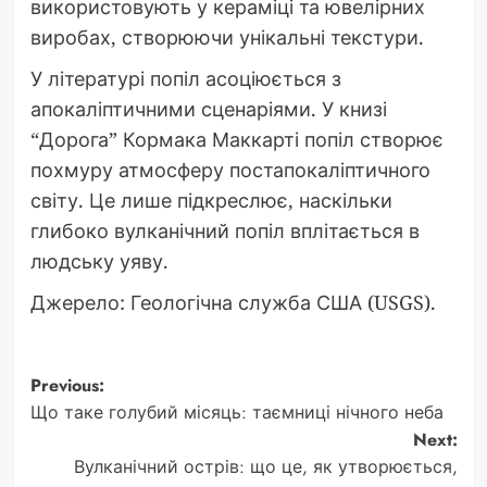
використовують у кераміці та ювелірних
виробах, створюючи унікальні текстури.
У літературі попіл асоціюється з
апокаліптичними сценаріями. У книзі
“Дорога” Кормака Маккарті попіл створює
похмуру атмосферу постапокаліптичного
світу. Це лише підкреслює, наскільки
глибоко вулканічний попіл вплітається в
людську уяву.
Джерело: Геологічна служба США (USGS).
Post
Previous:
Що таке голубий місяць: таємниці нічного неба
navigation
Next:
Вулканічний острів: що це, як утворюється,