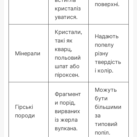
поверхні.
кристаліз
уватися.
Кристали,
Надають
такі як
попелу
кварц,
Мінерали
різну
польовий
твердість
шпат або
і колір.
піроксен.
Можуть
Фрагмент
бути
и порід,
Гірські
більшими
вирваних
породи
за
із жерла
типовий
вулкана.
попіл.