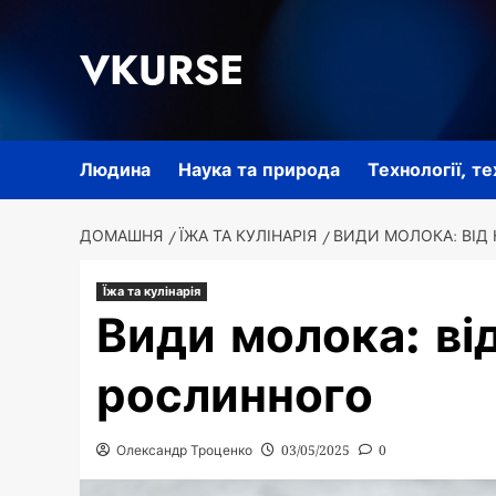
Перейти
до
VKURSE
вмісту
Людина
Наука та природа
Технології, т
ДОМАШНЯ
ЇЖА ТА КУЛІНАРІЯ
ВИДИ МОЛОКА: ВІД
Їжа та кулінарія
Види молока: ві
рослинного
Олександр Троценко
03/05/2025
0