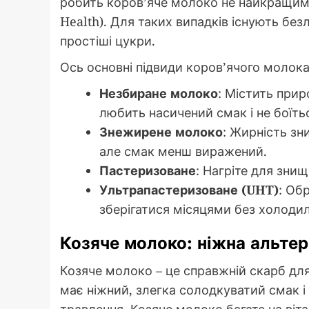
робить коров’яче молоко не найкращим в
Health). Для таких випадків існують без
простіші цукри.
Ось основні підвиди коров’ячого молока
Незбиране молоко
: Містить прир
любить насичений смак і не боїть
Знежирене молоко
: Жирність зн
але смак менш виражений.
Пастеризоване
: Нагріте для зни
Ультрапастеризоване (UHT)
: Об
зберігатися місяцями без холоди
Козяче молоко: ніжна альте
Козяче молоко – це справжній скарб дл
має ніжний, злегка солодкуватий смак 