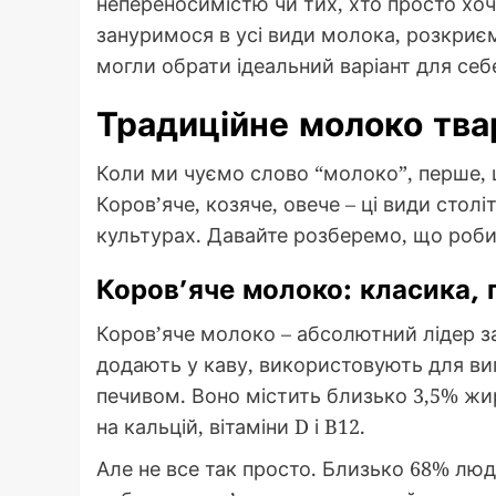
непереносимістю чи тих, хто просто хоч
зануримося в усі види молока, розкриєм
могли обрати ідеальний варіант для себ
Традиційне молоко тв
Коли ми чуємо слово “молоко”, перше, щ
Коров’яче, козяче, овече – ці види стол
культурах. Давайте розберемо, що роби
Коров’яче молоко: класика, 
Коров’яче молоко – абсолютний лідер за
додають у каву, використовують для ви
печивом. Воно містить близько 3,5% жиру
на кальцій, вітаміни D і B12.
Але не все так просто. Близько 68% люд