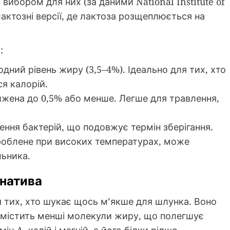
ибором для них (за даними National Institute of
лактозні версії, де лактоза розщеплюється на
:
одний рівень жиру (3,5–4%). Ідеально для тих, хто
ся калорій.
ижена до 0,5% або менше. Легше для травлення,
щення бактерій, що подовжує термін зберігання.
роблене при високих температурах, може
льника.
рнатива
я тих, хто шукає щось м’якше для шлунка. Воно
і містить менші молекули жиру, що полегшує