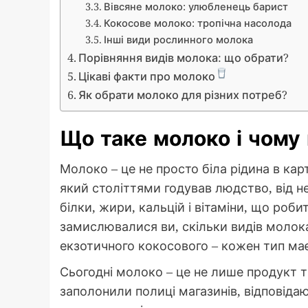
Вівсяне молоко: улюбленець барист
Кокосове молоко: тропічна насолода
Інші види рослинного молока
Порівняння видів молока: що обрати?
Цікаві факти про молоко
Як обрати молоко для різних потреб?
Що таке молоко і чому
Молоко – це не просто біла рідина в кар
який століттями годував людство, від н
білки, жири, кальцій і вітаміни, що роби
замислювалися ви, скільки видів молока
екзотичного кокосового – кожен тип має
Сьогодні молоко – це не лише продукт 
заполонили полиці магазинів, відповіда