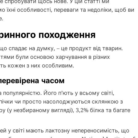
е спробувати щось нове. У цій статті ми
о їхні особливості, переваги та недоліки, щоб ви
е.
аринного походження
о спадає на думку, – це продукт від тварин.
іттями були основою харчування в різних
ть кожен з них особливим.
перевірена часом
 популярністю. Його п’ють у всьому світі,
пічки чи просто насолоджуються склянкою з
 (у незбираному вигляді), 3,2% білка та багате
ей у світі мають лактозну непереносимість, що