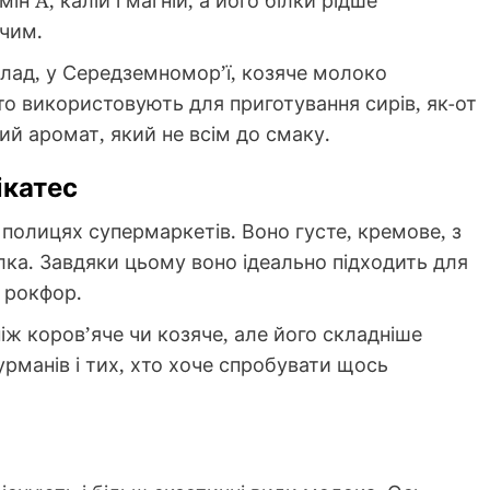
ін A, калій і магній, а його білки рідше
ячим.
клад, у Середземномор’ї, козяче молоко
сто використовують для приготування сирів, як-от
ий аромат, який не всім до смаку.
ікатес
 полицях супермаркетів. Воно густе, кремове, з
лка. Завдяки цьому воно ідеально підходить для
и рокфор.
іж коров’яче чи козяче, але його складніше
гурманів і тих, хто хоче спробувати щось