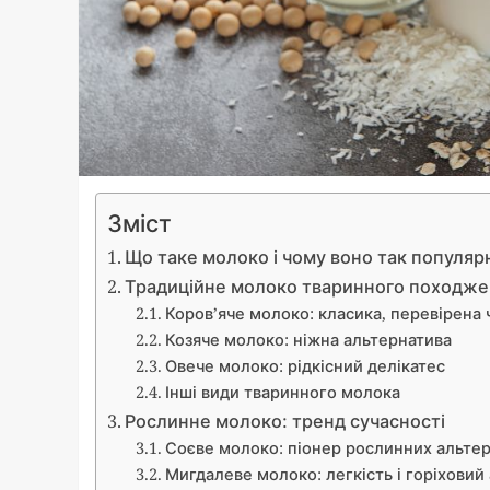
Зміст
Що таке молоко і чому воно так популяр
Традиційне молоко тваринного походж
Коров’яче молоко: класика, перевірена
Козяче молоко: ніжна альтернатива
Овече молоко: рідкісний делікатес
Інші види тваринного молока
Рослинне молоко: тренд сучасності
Соєве молоко: піонер рослинних альте
Мигдалеве молоко: легкість і горіховий