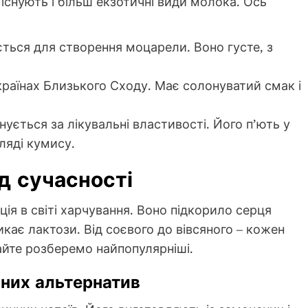
 існують і більш екзотичні види молока. Ось
ється для створення моцарели. Воно густе, з
країнах Близького Сходу. Має солонуватий смак і
цінується за лікувальні властивості. Його п’ють у
гляді кумису.
д сучасності
я в світі харчування. Воно підкорило серця
икає лактози. Від соєвого до вівсяного – кожен
вайте розберемо найпопулярніші.
нних альтернатив