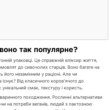
 воно так популярне?
тонній упаковці. Це справжній еліксир життя,
емовлят до сивочолих старців. Воно багате на
ть його незамінним у раціоні. Але чи
 існує? Від класичного коров’ячого до
 унікальний смак, текстуру і користь.
тваринного походження. Рослинні альтернативи
ючи на потреби веганів, людей з лактозною