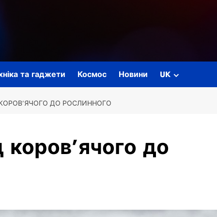
ехніка та гаджети
Космос
Новини
UK
 КОРОВ’ЯЧОГО ДО РОСЛИННОГО
д коров’ячого до