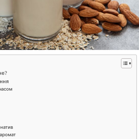
не?
ення
 часом
рнатив
 аромат