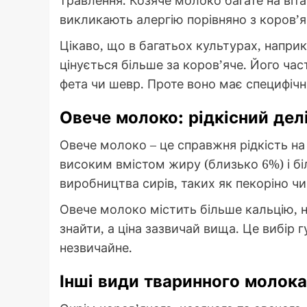
травлення. Козяче молоко багате на вітам
викликають алергію порівняно з коров’
Цікаво, що в багатьох культурах, напри
цінується більше за коров’яче. Його ча
фета чи шевр. Проте воно має специфічн
Овече молоко: рідкісний дел
Овече молоко – це справжня рідкість на
високим вмістом жиру (близько 6%) і бі
виробництва сирів, таких як пекоріно ч
Овече молоко містить більше кальцію, н
знайти, а ціна зазвичай вища. Це вибір 
незвичайне.
Інші види тваринного молока