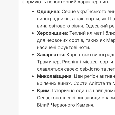
формують неповторний характер вин.
Одещина
: Серце українського в
виноградників, а такі сорти, як Ш
вина світового рівня. Одеський р
Херсонщина
: Теплий клімат і бл
для червоних сортів, таких як Ме
насичені фруктові ноти.
Закарпаття
: Карпатські виногра
Траминер, Рислінг і місцеві сорти,
славляться своєю свіжістю та лег
Миколаївщина
: Цей регіон актив
кріпених винах. Сорти Аліготе та
Крим
: Історично один із найвідом
Севастопольські винзаводи слав
Білий Червоного Каменя.