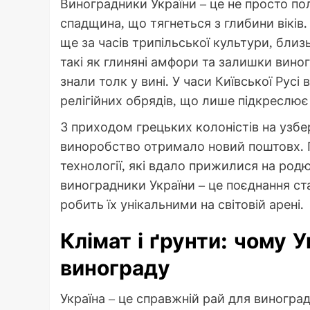
Виноградники України – це не просто по
спадщина, що тягнеться з глибини віків
ще за часів трипільської культури, близь
такі як глиняні амфори та залишки вино
знали толк у вині. У часи Київської Рус
релігійних обрядів, що лише підкреслює
З приходом грецьких колоністів на узб
виноробство отримало новий поштовх. Г
технології, які вдало прижилися на род
виноградники України – це поєднання ста
робить їх унікальними на світовій арені.
Клімат і ґрунти: чому У
винограду
Україна – це справжній рай для виноград