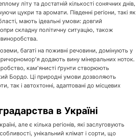
лому літу та достатній кількості сонячних днів,
уючи цукри та аромати. Південні регіони, такі як
ласті, мають ідеальні умови: довгий
 попри складну політичну ситуацію, також
 виноробства.
оземи, багаті на поживні речовини, домінують у
и Причорномор’я додають вину мінеральних ноток.
оробство, кам’янисті ґрунти створюють
кий Бордо. Ці природні умови дозволяють
и, так і автохтонні, адаптовані до місцевих
градарства в Україні
раїні, але є кілька регіонів, які заслуговують
особливості, унікальний клімат і сорти, що