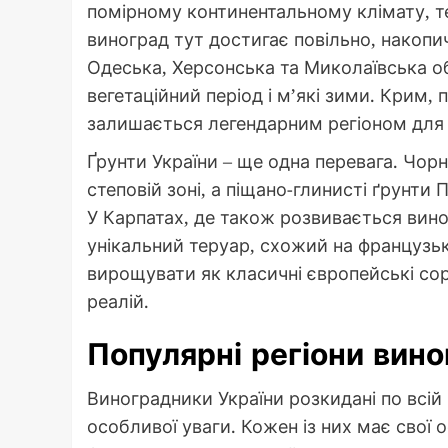
помірному континентальному клімату, теп
виноград тут достигає повільно, накопич
Одеська, Херсонська та Миколаївська об
вегетаційний період і м’які зими. Крим,
залишається легендарним регіоном для
Ґрунти України – ще одна перевага. Чорн
степовій зоні, а піщано-глинисті ґрунт
У Карпатах, де також розвивається вин
унікальний теруар, схожий на французь
вирощувати як класичні європейські сорт
реалій.
Популярні регіони вино
Виноградники України розкидані по всій к
особливої уваги. Кожен із них має свої 