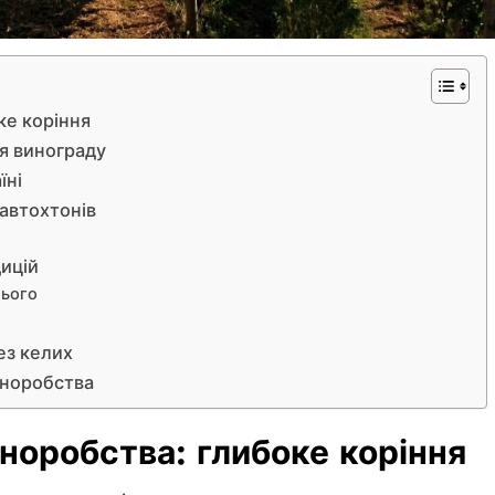
ке коріння
ля винограду
їні
 автохтонів
ицій
нього
ез келих
иноробства
норобства: глибоке коріння