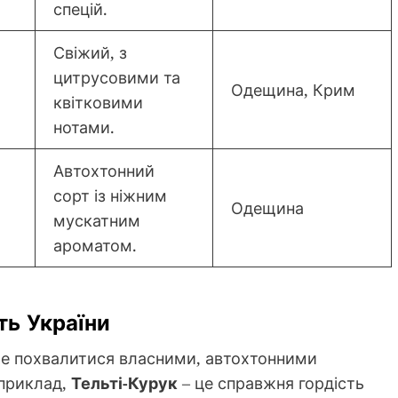
спецій.
Свіжий, з
цитрусовими та
Одещина, Крим
квітковими
нотами.
Автохтонний
сорт із ніжним
Одещина
мускатним
ароматом.
ть України
же похвалитися власними, автохтонними
априклад,
Тельті-Курук
– це справжня гордість