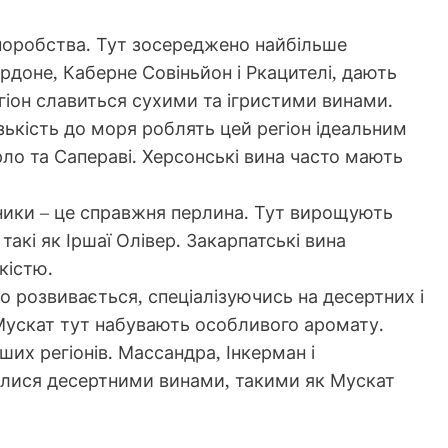
иноробства. Тут зосереджено найбільше
ардоне, Каберне Совіньйон і Ркацителі, дають
егіон славиться сухими та ігристими винами.
изькість до моря роблять цей регіон ідеальним
рло та Сапераві. Херсонські вина часто мають
дники – це справжня перлина. Тут вирощують
 такі як Іршаї Олівер. Закарпатські вина
кістю.
но розвивається, спеціалізуючись на десертних і
 Мускат тут набувають особливого аромату.
іших регіонів. Массандра, Інкерман і
илися десертними винами, такими як Мускат