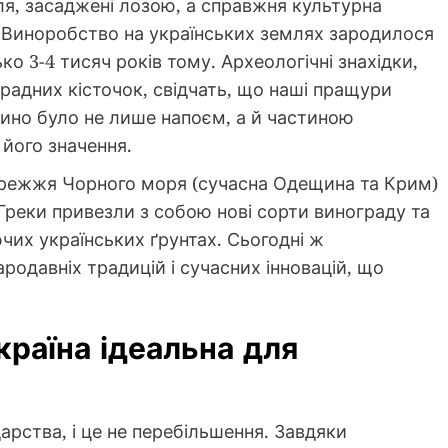
ля, засаджені лозою, а справжня культурна
. Виноробство на українських землях зародилося
ко 3-4 тисяч років тому. Археологічні знахідки,
градних кісточок, свідчать, що наші пращури
і вино було не лише напоєм, а й частиною
 його значення.
ережжя Чорного моря (сучасна Одещина та Крим)
реки привезли з собою нові сорти винограду та
ючих українських ґрунтах. Сьогодні ж
родавніх традицій і сучасних інновацій, що
країна ідеальна для
арства, і це не перебільшення. Завдяки