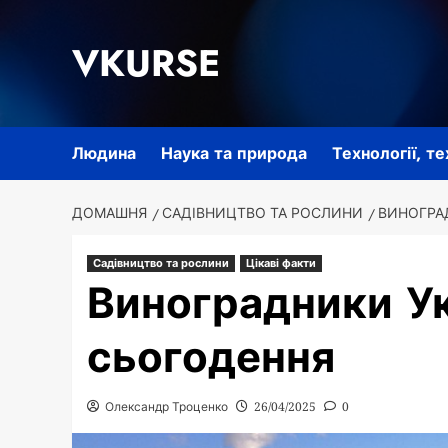
Перейти
до
VKURSE
вмісту
Людина
Наука та природа
Технології, т
ДОМАШНЯ
САДІВНИЦТВО ТА РОСЛИНИ
ВИНОГРАД
Садівництво та рослини
Цікаві факти
Виноградники Укр
сьогодення
Олександр Троценко
26/04/2025
0