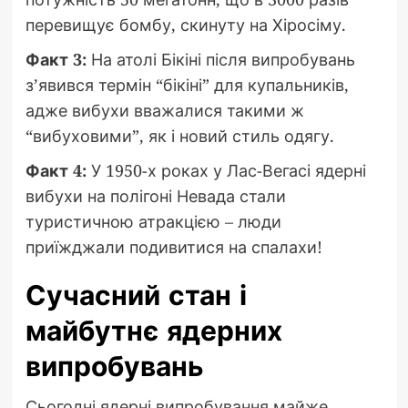
перевищує бомбу, скинуту на Хіросіму.
Факт 3:
На атолі Бікіні після випробувань
з’явився термін “бікіні” для купальників,
адже вибухи вважалися такими ж
“вибуховими”, як і новий стиль одягу.
Факт 4:
У 1950-х роках у Лас-Вегасі ядерні
вибухи на полігоні Невада стали
туристичною атракцією – люди
приїжджали подивитися на спалахи!
Сучасний стан і
майбутнє ядерних
випробувань
Сьогодні ядерні випробування майже