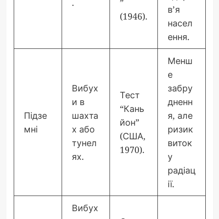
.
”
в’я
(1946).
насел
ення.
Менш
е
Вибух
забру
Тест
и в
дненн
“Кань
Підзе
шахта
я, але
йон”
мні
х або
ризик
(США,
тунел
виток
1970).
ях.
у
радіац
ії.
Вибух