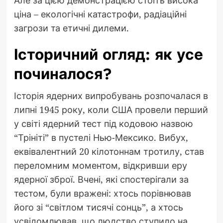
ціна – екологічні катастрофи, радіаційні
загрози та етичні дилеми.
Історичний огляд: як усе
починалося?
Історія ядерних випробувань розпочалася в
липні 1945 року, коли США провели перший
у світі ядерний тест під кодовою назвою
“Трініті” в пустелі Нью-Мексико. Вибух,
еквівалентний 20 кілотоннам тротилу, став
переломним моментом, відкривши еру
ядерної зброї. Вчені, які спостерігали за
тестом, були вражені: хтось порівнював
його зі “світлом тисячі сонць”, а хтось
усвідомлював, що людство ступило на