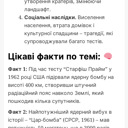
утворення кратерів, змінюючи
ландшафт.
Соціальні наслідки.
Виселення
населення, втрата домівок і
культурної спадщини – трагедії, які
супроводжували багато тестів.
Цікаві факти по темі:
Факт 1:
Під час тесту “Старфіш Прайм” у
1962 році США підірвали ядерну бомбу на
висоті 400 км, створивши штучний
радіаційний пояс навколо Землі, який
пошкодив кілька супутників.
Факт 2:
Найпотужніший ядерний вибух в
історії – “Цар-бомба” (СРСР, 1961) – мав
потужність 50 мегатонн, що в 3000 разів