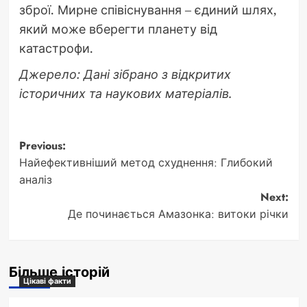
зброї. Мирне співіснування – єдиний шлях,
який може вберегти планету від
катастрофи.
Джерело: Дані зібрано з відкритих
історичних та наукових матеріалів.
Post
Previous:
Найефективніший метод схуднення: Глибокий
navigation
аналіз
Next:
Де починається Амазонка: витоки річки
Більше історій
Цікаві факти