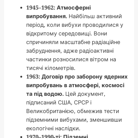
1945–1962: Атмосферні
випробування.
Найбільш активний
період, коли вибухи проводилися у
відкритому середовищі. Вони
спричиняли масштабне радіаційне
забруднення, адже радіоактивні
частинки розносилися вітром на
тисячі кілометрів.
1963: Договір про заборону ядерних
випробувань в атмосфері, космосі
та під водою.
Цей документ,
підписаний США, СРСР і
Великобританією, обмежив тести
підземними вибухами, зменшивши
екологічні наслідки.
1970–1990-ті: Підземні