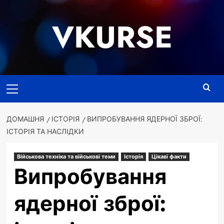
Перейти
до
VKURSE
вмісту
Основне
меню
ДОМАШНЯ
ІСТОРІЯ
ВИПРОБУВАННЯ ЯДЕРНОЇ ЗБРОЇ:
ІСТОРІЯ ТА НАСЛІДКИ
Військова техніка та військові теми
Історія
Цікаві факти
Випробування
ядерної зброї: