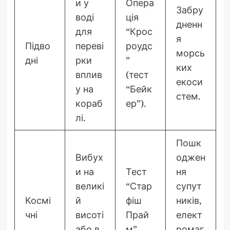
и у
Опера
Забру
воді
ція
дненн
для
“Крос
я
Підво
переві
роудс
морсь
дні
рки
”
ких
вплив
(тест
екоси
у на
“Бейк
стем.
кораб
ер”).
лі.
Пошк
Вибух
оджен
и на
Тест
ня
великі
“Стар
супут
Космі
й
фіш
ників,
чні
висоті
Прай
елект
або в
м”
ромаг