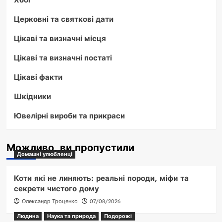
Церковні та святкові дати
Цікаві та визначні місця
Цікаві та визначні постаті
Цікаві факти
Шкідники
Ювелірні вироби та прикраси
Можливо, ви пропустили
Домашні улюбленці
Коти які не линяють: реальні породи, міфи та
секрети чистого дому
Олександр Троценко
07/08/2026
Людина
Наука та природа
Подорожі