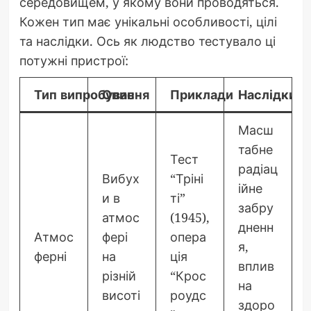
середовищем, у якому вони проводяться.
Кожен тип має унікальні особливості, цілі
та наслідки. Ось як людство тестувало ці
потужні пристрої:
Тип випробування
Опис
Приклади
Наслідки
Масш
табне
Тест
радіац
Вибух
“Тріні
ійне
и в
ті”
забру
атмос
(1945),
дненн
Атмос
фері
опера
я,
ферні
на
ція
вплив
різній
“Крос
на
висоті
роудс
здоро