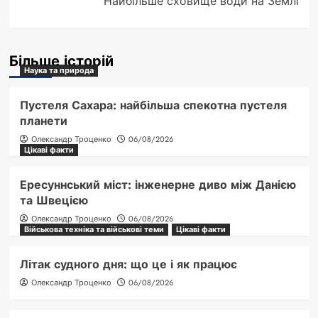
Найбільше сховище води на Землі
Більше історій
Наука та природа
Пустеля Сахара: найбільша спекотна пустеля
планети
Олександр Троценко
06/08/2026
Цікаві факти
Ересуннський міст: інженерне диво між Данією
та Швецією
Олександр Троценко
06/08/2026
Військова техніка та військові теми
Цікаві факти
Літак судного дня: що це і як працює
Олександр Троценко
06/08/2026