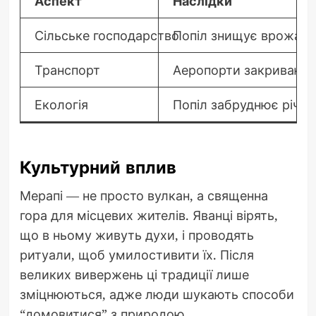
Аспект
Наслідки
Сільське господарство
Попіл знищує врожаї р
Транспорт
Аеропорти закриваютьс
Екологія
Попіл забруднює річки
Культурний вплив
Мерапі — не просто вулкан, а священна
гора для місцевих жителів. Яванці вірять,
що в ньому живуть духи, і проводять
ритуали, щоб умилостивити їх. Після
великих вивержень ці традиції лише
зміцнюються, адже люди шукають способи
“домовитися” з природою.