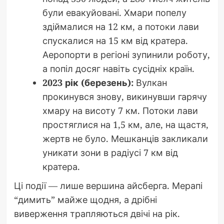
були евакуйовані. Хмари попелу
здіймалися на 12 км, а потоки лави
спускалися на 15 км від кратера.
Аеропорти в регіоні зупинили роботу,
а попіл досяг навіть сусідніх країн.
2023 рік (березень):
Вулкан
прокинувся знову, викинувши гарячу
хмару на висоту 7 км. Потоки лави
простяглися на 1,5 км, але, на щастя,
жертв не було. Мешканців закликали
уникати зони в радіусі 7 км від
кратера.
Ці події — лише вершина айсберга. Мерапі
“димить” майже щодня, а дрібні
виверження трапляються двічі на рік.