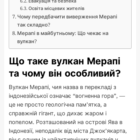
Евакуація та безпека
Освіта місцевих жителів
Чому передбачити виверження Мерапі
так складно?
Мерапі в майбутньому: Що чекає на
вулкан?
Що таке вулкан Мерапі
та чому він особливий?
Вулкан Мерапі, чия назва в перекладі з
індонезійської означає “вогненна гора”, —
це не просто геологічна пам’ятка, а
справжній гігант, що дихає жаром і
попелом. Розташований на острові Ява в
Індонезії, неподалік від міста Джок’якарта,
він є одним із найактивніших вулканів у