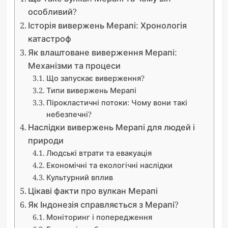
особливий?
Історія вивержень Мерапі: Хронологія
катастроф
Як влаштоване виверження Мерапі:
Механізми та процеси
Що запускає виверження?
Типи вивержень Мерапі
Пірокластичні потоки: Чому вони такі
небезпечні?
Наслідки вивержень Мерапі для людей і
природи
Людські втрати та евакуація
Економічні та екологічні наслідки
Культурний вплив
Цікаві факти про вулкан Мерапі
Як Індонезія справляється з Мерапі?
Моніторинг і попередження