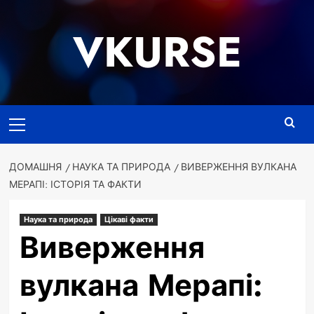
Перейти
до
VKURSE
вмісту
Основне
меню
ДОМАШНЯ
НАУКА ТА ПРИРОДА
ВИВЕРЖЕННЯ ВУЛКАНА
МЕРАПІ: ІСТОРІЯ ТА ФАКТИ
Наука та природа
Цікаві факти
Виверження
вулкана Мерапі: