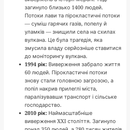
загинуло близько 1400 людей.
Потоки лави та пірокластичні потоки
— суміш гарячих газів, попелу й
уламків — знищили села на схилах
вулкана. Це була трагедія, яка
змусила владу серйозніше ставитися
до моніторингу вулкана.
1994 рік:
Виверження забрало життя
60 людей. Пірокластичні потоки
знову стали головною загрозою, а
попіл накрив прилеглі міста,
паралізувавши транспорт і сільське
господарство.
2010 рік:
Наймасштабніше
виверження XXI століття. Загинуло
понад 350 людей, а 280 тисяч жителів