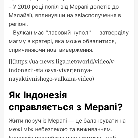
– У 2010 році попіл від Мерапі долетів до
Малайзії, вплинувши на авіасполучення в
регіоні.
– Вулкан має “лавовий купол” — затверділу
магму в кратері, яка може обвалитися,
спричиняючи нові виверження.
[](https://ua-news.liga.net/world/video/v-
indonezii-stalosya-viverjennya-
nayaktivnishogo-vulkana-video)
Як Індонезія
справляється з Мерапі?
Жити поруч із Мерапі — це балансувати на
межі між небезпекою та виживанням.
Індонезія розробила цілу систему, щоб