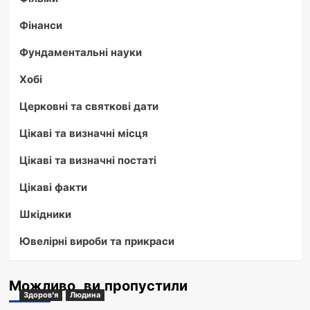
Фінанси
Фундаментальні науки
Хобі
Церковні та святкові дати
Цікаві та визначні місця
Цікаві та визначні постаті
Цікаві факти
Шкідники
Ювелірні вироби та прикраси
Можливо, ви пропустили
Здоров'я
Людина