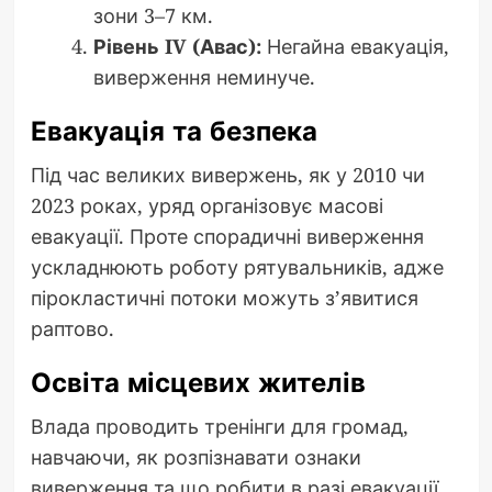
зони 3–7 км.
Рівень IV (Авас):
Негайна евакуація,
виверження неминуче.
Евакуація та безпека
Під час великих вивержень, як у 2010 чи
2023 роках, уряд організовує масові
евакуації. Проте спорадичні виверження
ускладнюють роботу рятувальників, адже
пірокластичні потоки можуть з’явитися
раптово.
Освіта місцевих жителів
Влада проводить тренінги для громад,
навчаючи, як розпізнавати ознаки
виверження та що робити в разі евакуації.