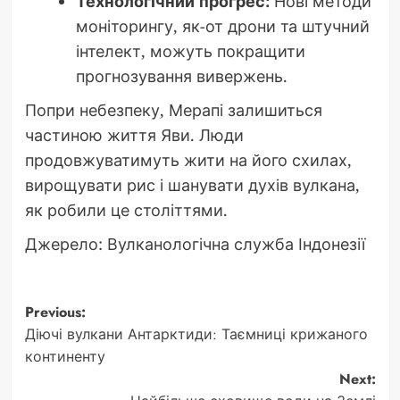
Технологічний прогрес:
Нові методи
моніторингу, як-от дрони та штучний
інтелект, можуть покращити
прогнозування вивержень.
Попри небезпеку, Мерапі залишиться
частиною життя Яви. Люди
продовжуватимуть жити на його схилах,
вирощувати рис і шанувати духів вулкана,
як робили це століттями.
Джерело: Вулканологічна служба Індонезії
Post
Previous:
Діючі вулкани Антарктиди: Таємниці крижаного
navigation
континенту
Next: