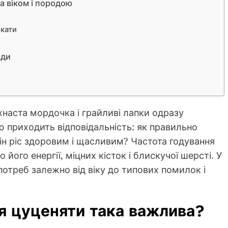
а віком і породою
икати
оди
хнаста мордочка і грайливі лапки одразу
ю приходить відповідальність: як правильно
ін ріс здоровим і щасливим? Частота годування
 його енергії, міцних кісток і блискучої шерсті. У
 потреб залежно від віку до типових помилок і
я цуценяти така важлива?