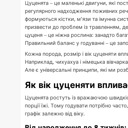
Цуценята – це маленькі двигуни, які пост
регулярного надходження поживних речо
формуються кістки, м’язи та імунна си
призвести до проблем із травленням, деф
цуценя – це ніжна рослина: занадто багато
Правильний баланс у годуванні – це зап
Кожна порода, розмір і вік цуценяти впли
Наприклад, чихуахуа і німецька вівчарка 
Але є універсальні принципи, які ми роз
Як вік цуценяти вплива
Цуценята ростуть із вражаючою швидкіст
порції їжі. Тому годувати потрібно част
графік залежно від віку.
Від народження до 8 тижнів: