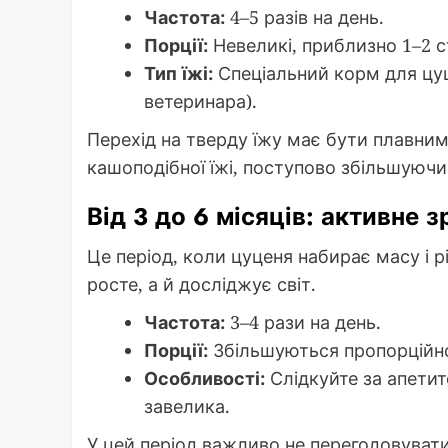
Частота:
4–5 разів на день.
Порції:
Невеликі, приблизно 1–2 ст
Тип їжі:
Спеціальний корм для цуц
ветеринара).
Перехід на тверду їжу має бути плавни
кашоподібної їжі, поступово збільшуючи 
Від 3 до 6 місяців: активне 
Це період, коли цуценя набирає масу і р
росте, а й досліджує світ.
Частота:
3–4 рази на день.
Порції:
Збільшуються пропорційно 
Особливості:
Слідкуйте за апетит
завелика.
У цей період важливо не перегодовуват