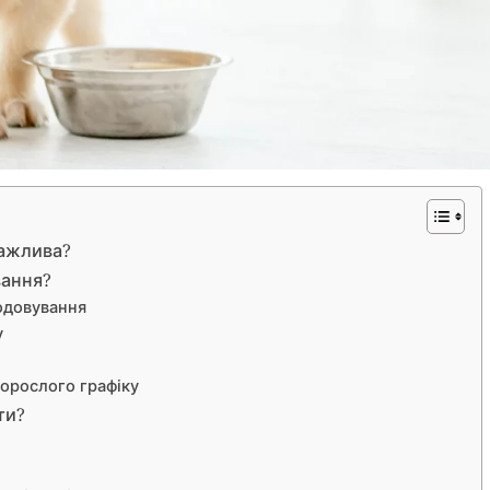
важлива?
вання?
годовування
у
дорослого графіку
ти?