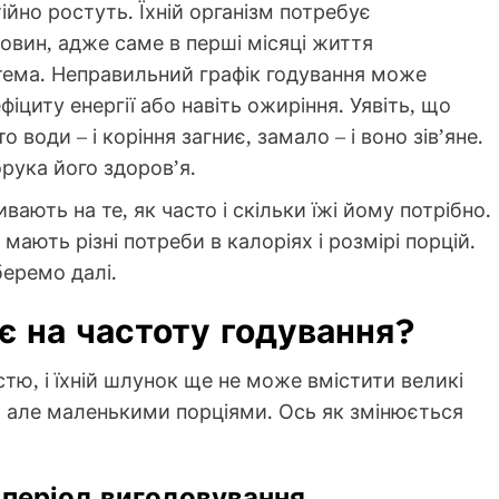
ійно ростуть. Їхній організм потребує
вин, адже саме в перші місяці життя
стема. Неправильний графік годування може
іциту енергії або навіть ожиріння. Уявіть, що
 води – і коріння загниє, замало – і воно зів’яне.
орука його здоров’я.
вають на те, як часто і скільки їжі йому потрібно.
мають різні потреби в калоріях і розмірі порцій.
беремо далі.
є на частоту годування?
ю, і їхній шлунок ще не може вмістити великі
о, але маленькими порціями. Ось як змінюється
 період вигодовування