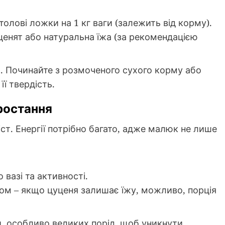
олові ложки на 1 кг ваги (залежить від корму).
енят або натуральна їжа (за рекомендацією
м. Починайте з розмоченого сухого корму або
її твердість.
зростання
іст. Енергії потрібно багато, адже малюк не лише
вазі та активності.
ом – якщо цуценя залишає їжу, можливо, порція
и, особливо великих порід, щоб уникнути