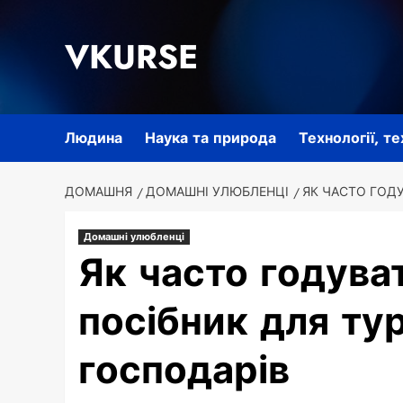
Перейти
до
VKURSE
вмісту
Людина
Наука та природа
Технології, т
ДОМАШНЯ
ДОМАШНІ УЛЮБЛЕНЦІ
ЯК ЧАСТО ГОД
Домашні улюбленці
Як часто годува
посібник для ту
господарів