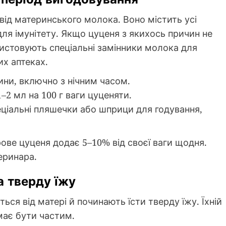
від материнського молока. Воно містить усі
для імунітету. Якщо цуценя з якихось причин не
истовують спеціальні замінники молока для
их аптеках.
ини, включно з нічним часом.
–2 мл на 100 г ваги цуценяти.
ціальні пляшечки або шприци для годування,
ове цуценя додає 5–10% від своєї ваги щодня.
еринара.
на тверду їжу
ься від матері й починають їсти тверду їжу. Їхній
має бути частим.