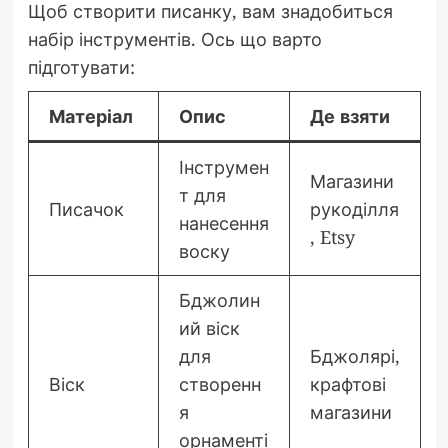
Щоб створити писанку, вам знадобиться
набір інструментів. Ось що варто
підготувати:
Матеріал
Опис
Де взяти
Інструмен
Магазини
т для
Писачок
рукоділля
нанесення
, Etsy
воску
Бджолин
ий віск
для
Бджолярі,
Віск
створенн
крафтові
я
магазини
орнаменті