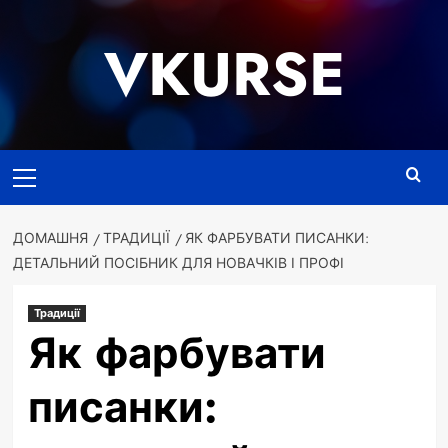
Перейти
до
VKURSE
вмісту
Основне
меню
ДОМАШНЯ
ТРАДИЦІЇ
ЯК ФАРБУВАТИ ПИСАНКИ:
ДЕТАЛЬНИЙ ПОСІБНИК ДЛЯ НОВАЧКІВ І ПРОФІ
Традиції
Як фарбувати
писанки: