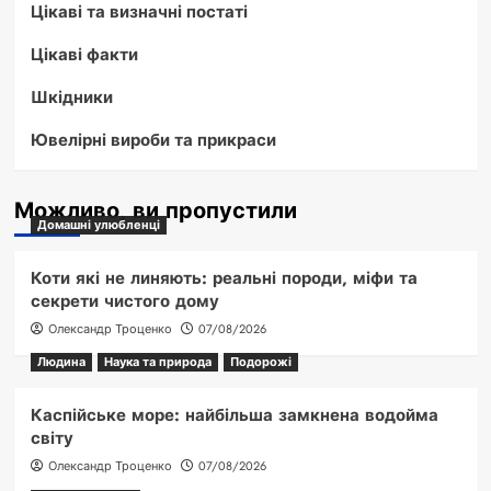
Цікаві та визначні постаті
Цікаві факти
Шкідники
Ювелірні вироби та прикраси
Можливо, ви пропустили
Домашні улюбленці
Коти які не линяють: реальні породи, міфи та
секрети чистого дому
Олександр Троценко
07/08/2026
Людина
Наука та природа
Подорожі
Каспійське море: найбільша замкнена водойма
світу
Олександр Троценко
07/08/2026