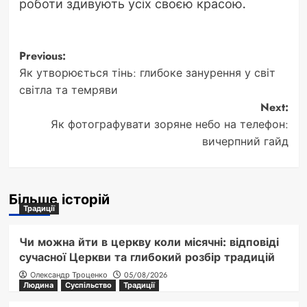
роботи здивують усіх своєю красою.
Post
Previous:
Як утворюється тінь: глибоке занурення у світ
navigation
світла та темряви
Next:
Як фотографувати зоряне небо на телефон:
вичерпний гайд
Більше історій
Традиції
Чи можна йти в церкву коли місячні: відповіді
сучасної Церкви та глибокий розбір традицій
Олександр Троценко
05/08/2026
Людина
Суспільство
Традиції