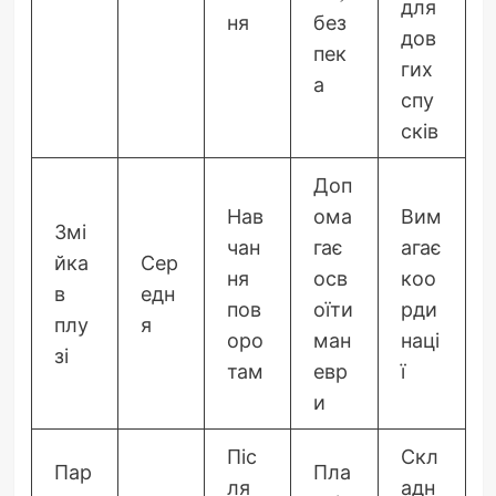
для
ня
без
дов
пек
гих
а
спу
сків
Доп
Нав
ома
Вим
Змі
чан
гає
агає
йка
Сер
ня
осв
коо
в
едн
пов
оїти
рди
плу
я
оро
ман
наці
зі
там
евр
ї
и
Піс
Скл
Пар
Пла
ля
адн