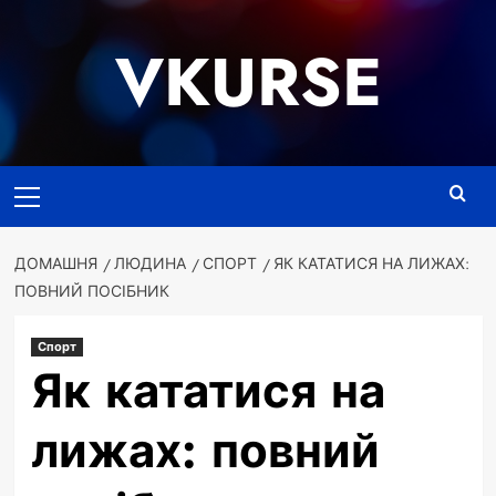
Перейти
до
VKURSE
вмісту
Основне
меню
ДОМАШНЯ
ЛЮДИНА
СПОРТ
ЯК КАТАТИСЯ НА ЛИЖАХ:
ПОВНИЙ ПОСІБНИК
Спорт
Як кататися на
лижах: повний