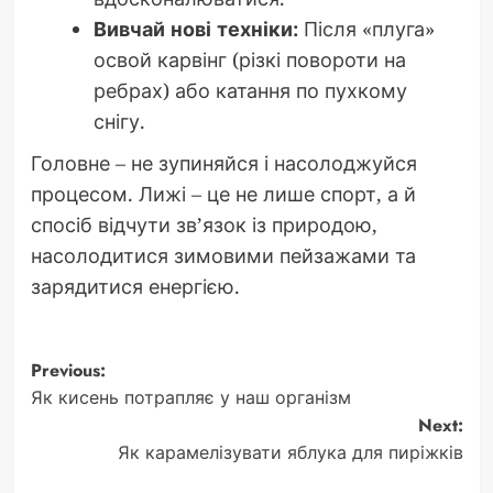
Вивчай нові техніки:
Після «плуга»
освой карвінг (різкі повороти на
ребрах) або катання по пухкому
снігу.
Головне – не зупиняйся і насолоджуйся
процесом. Лижі – це не лише спорт, а й
спосіб відчути зв’язок із природою,
насолодитися зимовими пейзажами та
зарядитися енергією.
Post
Previous:
Як кисень потрапляє у наш організм
navigation
Next:
Як карамелізувати яблука для пиріжків