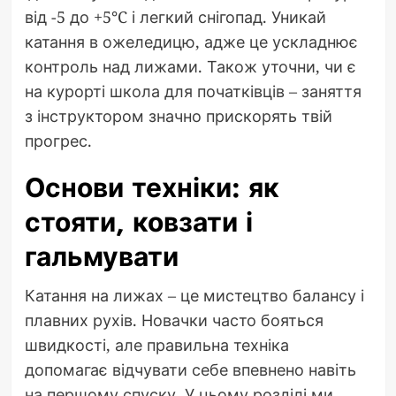
від -5 до +5°C і легкий снігопад. Уникай
катання в ожеледицю, адже це ускладнює
контроль над лижами. Також уточни, чи є
на курорті школа для початківців – заняття
з інструктором значно прискорять твій
прогрес.
Основи техніки: як
стояти, ковзати і
гальмувати
Катання на лижах – це мистецтво балансу і
плавних рухів. Новачки часто бояться
швидкості, але правильна техніка
допомагає відчувати себе впевнено навіть
на першому спуску. У цьому розділі ми