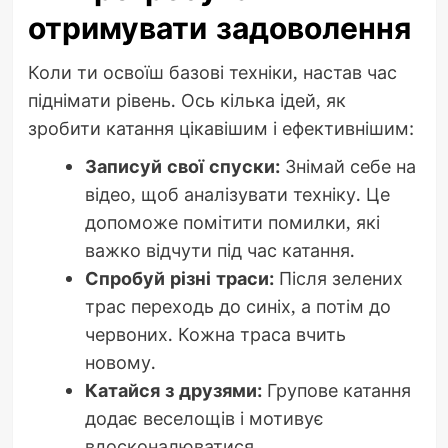
отримувати задоволення
Коли ти освоїш базові техніки, настав час
піднімати рівень. Ось кілька ідей, як
зробити катання цікавішим і ефективнішим:
Записуй свої спуски:
Знімай себе на
відео, щоб аналізувати техніку. Це
допоможе помітити помилки, які
важко відчути під час катання.
Спробуй різні траси:
Після зелених
трас переходь до синіх, а потім до
червоних. Кожна траса вчить
новому.
Катайся з друзями:
Групове катання
додає веселощів і мотивує
вдосконалюватися.