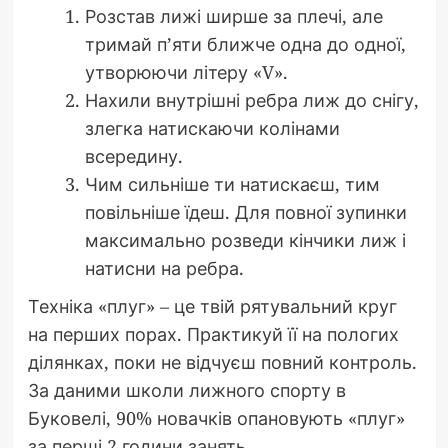
Розстав лижі ширше за плечі, але
тримай п’яти ближче одна до одної,
утворюючи літеру «V».
Нахили внутрішні ребра лиж до снігу,
злегка натискаючи колінами
всередину.
Чим сильніше ти натискаєш, тим
повільніше їдеш. Для повної зупинки
максимально розведи кінчики лиж і
натисни на ребра.
Техніка «плуг» – це твій рятувальний круг
на перших порах. Практикуй її на пологих
ділянках, поки не відчуєш повний контроль.
За даними школи лижного спорту в
Буковелі, 90% новачків опановують «плуг»
за перші 2 години занять.