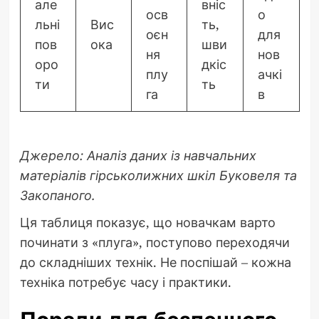
але
вніс
осв
о
льні
Вис
ть,
оєн
для
пов
ока
шви
ня
нов
оро
дкіс
плу
ачкі
ти
ть
га
в
Джерело: Аналіз даних із навчальних
матеріалів гірськолижних шкіл Буковеля та
Закопаного.
Ця таблиця показує, що новачкам варто
починати з «плуга», поступово переходячи
до складніших технік. Не поспішай – кожна
техніка потребує часу і практики.