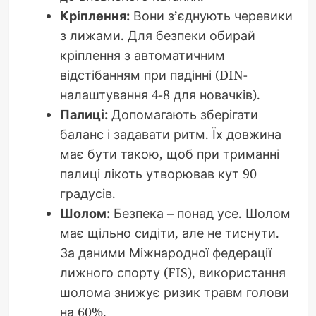
Кріплення:
Вони з’єднують черевики
з лижами. Для безпеки обирай
кріплення з автоматичним
відстібанням при падінні (DIN-
налаштування 4-8 для новачків).
Палиці:
Допомагають зберігати
баланс і задавати ритм. Їх довжина
має бути такою, щоб при триманні
палиці лікоть утворював кут 90
градусів.
Шолом:
Безпека – понад усе. Шолом
має щільно сидіти, але не тиснути.
За даними Міжнародної федерації
лижного спорту (FIS), використання
шолома знижує ризик травм голови
на 60%.