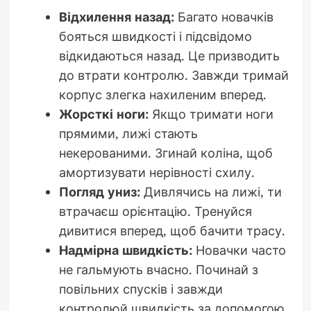
Відхилення назад:
Багато новачків
бояться швидкості і підсвідомо
відкидаються назад. Це призводить
до втрати контролю. Завжди тримай
корпус злегка нахиленим вперед.
Жорсткі ноги:
Якщо тримати ноги
прямими, лижі стають
некерованими. Згинай коліна, щоб
амортизувати нерівності схилу.
Погляд униз:
Дивлячись на лижі, ти
втрачаєш орієнтацію. Тренуйся
дивитися вперед, щоб бачити трасу.
Надмірна швидкість:
Новачки часто
не гальмують вчасно. Починай з
повільних спусків і завжди
контролюй швидкість за допомогою