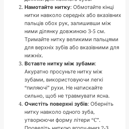
Намотайте нитку
: Обмотайте кінці
нитки навколо середніх або вказівних
пальців обох рук, залишивши між
ними ділянку довжиною 3-5 см.
Тримайте нитку великими пальцями
для верхніх зубів або вказівними для
нижніх.
Вставте нитку між зубами
:
Акуратно просуньте нитку між
зубами, використовуючи легкі
“пиляючі” рухи. Не натискайте
сильно, щоб не травмувати ясна.
Очистіть поверхні зубів
: Оберніть
нитку навколо одного зуба,
утворюючи форму літери “C”.
Проведіть ниткою вгору-вниз 2-3