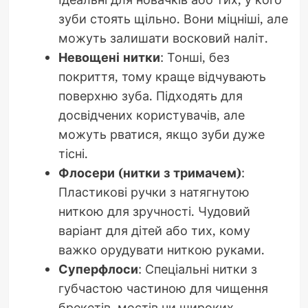
зуби стоять щільно. Вони міцніші, але
можуть залишати восковий наліт.
Невощені нитки
: Тонші, без
покриття, тому краще відчувають
поверхню зуба. Підходять для
досвідчених користувачів, але
можуть рватися, якщо зуби дуже
тісні.
Флосери (нитки з тримачем)
:
Пластикові ручки з натягнутою
ниткою для зручності. Чудовий
варіант для дітей або тих, кому
важко орудувати ниткою руками.
Суперфлоси
: Спеціальні нитки з
губчастою частиною для чищення
брекетів, мостів чи широких