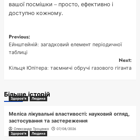
вашої посмішки – просто, ефективно і
доступно кожному.
Post
Previous:
Ейнштейній: загадковий елемент періодичної
navigation
таблиці
Next:
Кільця Юпітера: таємничі обручі газового гіганта
Більше історій
Здоров'я
Людина
Меліса лікувальні властивості: науковий огляд,
застосування та застереження
Олександр Троценко
07/08/2026
Здоров'я
Людина