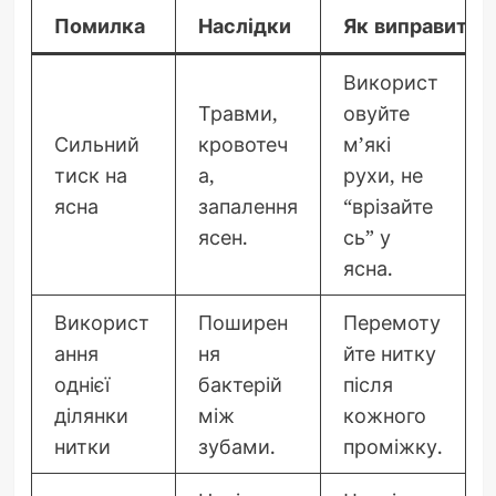
Помилка
Наслідки
Як виправити
Використ
Травми,
овуйте
Сильний
кровотеч
м’які
тиск на
а,
рухи, не
ясна
запалення
“врізайте
ясен.
сь” у
ясна.
Використ
Поширен
Перемоту
ання
ня
йте нитку
однієї
бактерій
після
ділянки
між
кожного
нитки
зубами.
проміжку.