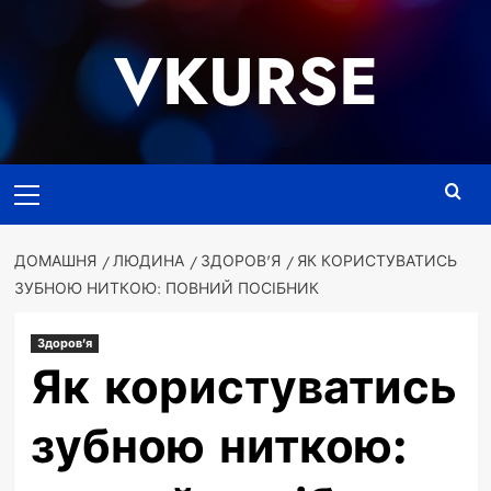
Перейти
до
VKURSE
вмісту
Основне
меню
ДОМАШНЯ
ЛЮДИНА
ЗДОРОВ'Я
ЯК КОРИСТУВАТИСЬ
ЗУБНОЮ НИТКОЮ: ПОВНИЙ ПОСІБНИК
Здоров'я
Як користуватись
зубною ниткою: