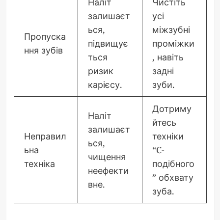
Наліт
Чистіть
залишаєт
усі
ься,
міжзубні
Пропуска
підвищує
проміжки
ння зубів
ться
, навіть
ризик
задні
карієсу.
зуби.
Дотриму
Наліт
йтесь
залишаєт
Неправил
техніки
ься,
ьна
“C-
чищення
техніка
подібного
неефекти
” обхвату
вне.
зуба.